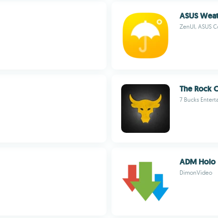
ASUS Weat
ZenUI, ASUS C
The Rock 
7 Bucks Entert
ADM Holo
DimonVideo