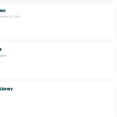
ass
onics Co., Ltd.
F
land
Library