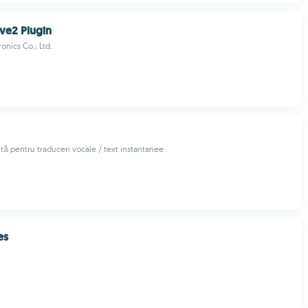
ve2 Plugin
onics Co., Ltd.
ită pentru traduceri vocale / text instantanee
es