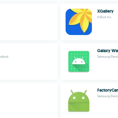
XGallery
InShot Inc.
Galaxy Wat
ndroid
Samsung Electr
FactoryCa
Samsung Electr