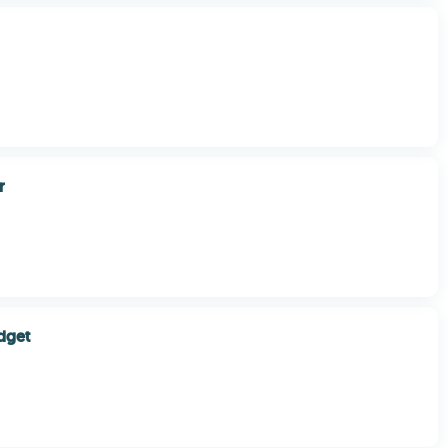
r
dget