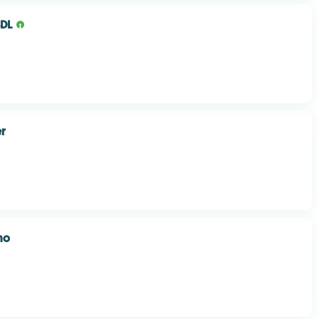
SDL
er
mo