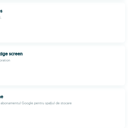
ps
.
dge screen
ration
ne
 abonamentul Google pentru spațiul de stocare