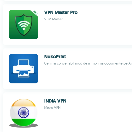
VPN Master Pro
VPM Master
NokoPrint
Cel mai convenabil mod de a imprima documente pe A
INDIA VPN
Micro VPN