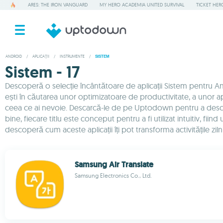
ARES: THE IRON VANGUARD
MY HERO ACADEMIA UNITED SURVIVAL
TICKET HER
ANDROID
/
APLICAȚII
/
INSTRUMENTE
/
SISTEM
Sistem - 17
Descoperă o selecție încântătoare de aplicații Sistem pentru And
ești în căutarea unor optimizatoare de productivitate, a unor aplic
ceea ce ai nevoie. Descarcă-le de pe Uptodown pentru a descoperi 
bine, fiecare titlu este conceput pentru a fi utilizat intuitiv, fii
descoperă cum aceste aplicații îți pot transforma activitățile ziln
Samsung Air Translate
Samsung Electronics Co., Ltd.