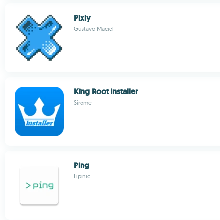
Pixly
Gustavo Maciel
King Root Installer
Sirome
Ping
Lipinic