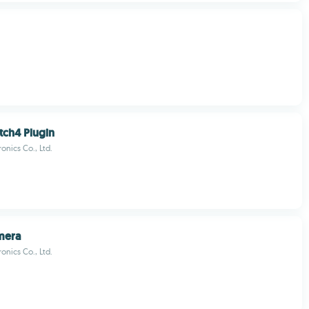
ch4 Plugin
onics Co., Ltd.
mera
onics Co., Ltd.