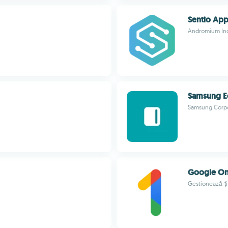
Sentio Ap
Andromium Inc
Samsung E
Samsung Corpo
Google O
Gestionează-ți