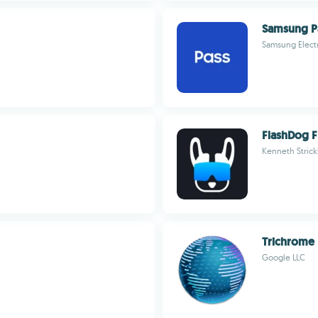
Samsung P
Samsung Electr
FlashDog F
Kenneth Strick
Trichrome 
Google LLC