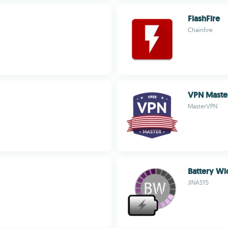
FlashFire
Chainfire
VPN Maste
MasterVPN
Battery Wi
JINASYS