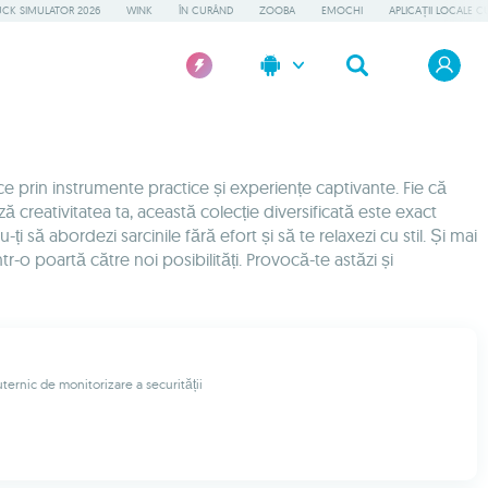
UCK SIMULATOR 2026
WINK
ÎN CURÂND
ZOOBA
EMOCHI
APLICAȚII LOCALE C
ce prin instrumente practice și experiențe captivante. Fie că
ză creativitatea ta, această colecție diversificată este exact
să abordezi sarcinile fără efort și să te relaxezi cu stil. Și mai
ntr-o poartă către noi posibilități. Provocă-te astăzi și
ternic de monitorizare a securității