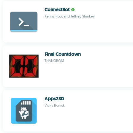
ConnectBot
Kenny Root and Jeffrey Sharkey
Final Countdown
THANGBOM
Apps2SD
Vicky Bonick