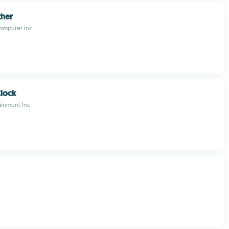
her
omputer Inc.
Clock
ainment Inc