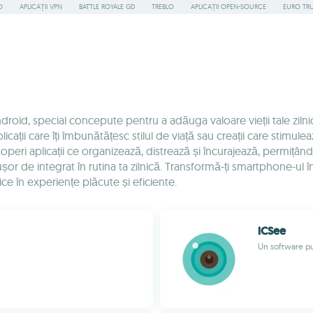
O
APLICAȚII VPN
BATTLE ROYALE GD
TREBLO
APLICAȚII OPEN-SOURCE
EURO TR
roid, special concepute pentru a adăuga valoare vieții tale zilni
ații care îți îmbunătățesc stilul de viață sau creații care stimulea
aplicații ce organizează, distrează și încurajează, permițându-ți 
nd ușor de integrat în rutina ta zilnică. Transformă-ți smartphone-ul î
ice în experiențe plăcute și eficiente.
iCSee
Un software pu