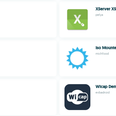
XServer X
pelya
Iso Mount
michfood
Wicap De
evbadroid