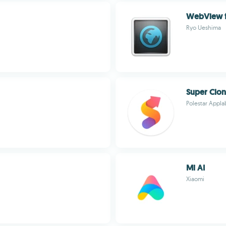
WebView fo
Ryo Ueshima
Super Clo
Polestar Appla
Mi AI
Xiaomi