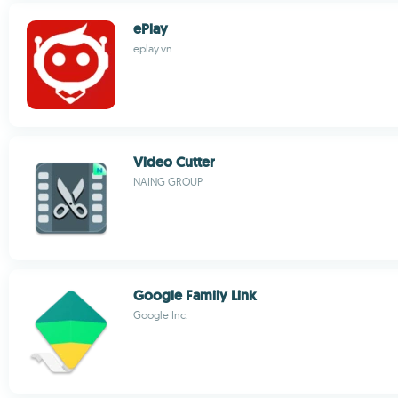
ePlay
eplay.vn
Video Cutter
NAING GROUP
Google Family Link
Google Inc.