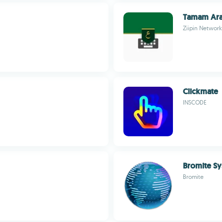
Tamam Ara
Ziipin Network
Clickmate
INSCODE
Bromite S
Bromite