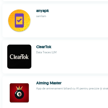
anyapk
sam1am
ClearTok
Data Traces LLM
Aiming Master
App de antrenament biliard cu AI pentru precizie și stra