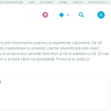
UCK SIMULATOR 2026
WINK
ÎN CURÂND
ZOOBA
EMOCHI
APLICAȚII LOCALE C
ce prin instrumente practice și experiențe captivante. Fie că
ză creativitatea ta, această colecție diversificată este exact
să abordezi sarcinile fără efort și să te relaxezi cu stil. Și mai
ntr-o poartă către noi posibilități. Provocă-te astăzi și
t