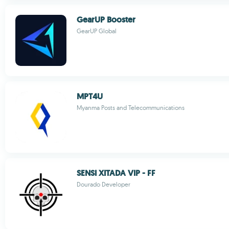
GearUP Booster
GearUP Global
MPT4U
Myanma Posts and Telecommunications
SENSI XITADA VIP - FF
Dourado Developer