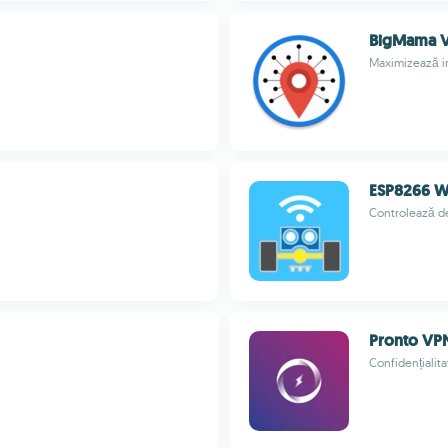
BigMama 
Maximizează in
ESP8266 Wi
Controlează de
Pronto VP
Confidențialit