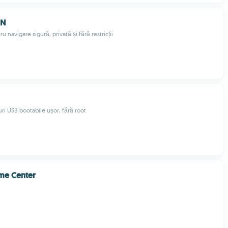
PN
u navigare sigură, privată și fără restricții
uri USB bootabile ușor, fără root
me Center