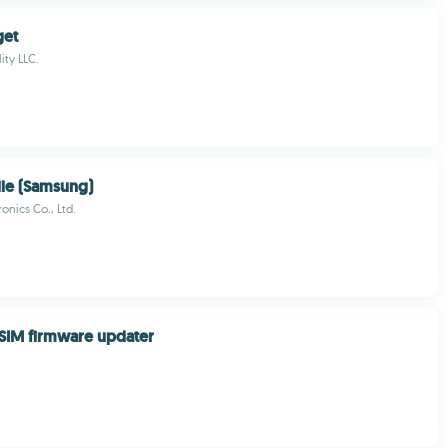
get
ity LLC.
le (Samsung)
onics Co., Ltd.
SIM firmware updater