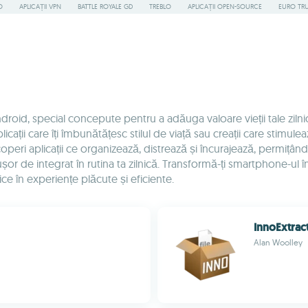
O
APLICAȚII VPN
BATTLE ROYALE GD
TREBLO
APLICAȚII OPEN-SOURCE
EURO TR
roid, special concepute pentru a adăuga valoare vieții tale zilni
ații care îți îmbunătățesc stilul de viață sau creații care stimulea
aplicații ce organizează, distrează și încurajează, permițându-ți 
nd ușor de integrat în rutina ta zilnică. Transformă-ți smartphone-ul î
ice în experiențe plăcute și eficiente.
InnoExtrac
Alan Woolley