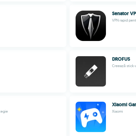
Senator V
VPN rapid pentr
DROFUS
Creează stick-
Xiaomi Ga
tegie
Xiaomi