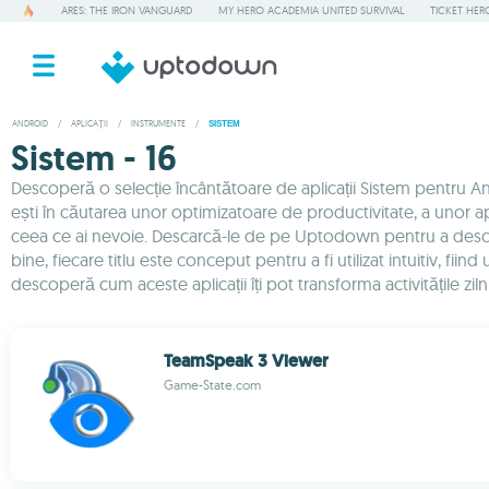
ARES: THE IRON VANGUARD
MY HERO ACADEMIA UNITED SURVIVAL
TICKET HER
ANDROID
/
APLICAȚII
/
INSTRUMENTE
/
SISTEM
Sistem - 16
Descoperă o selecție încântătoare de aplicații Sistem pentru And
ești în căutarea unor optimizatoare de productivitate, a unor aplic
ceea ce ai nevoie. Descarcă-le de pe Uptodown pentru a descoperi 
bine, fiecare titlu este conceput pentru a fi utilizat intuitiv, fii
descoperă cum aceste aplicații îți pot transforma activitățile ziln
TeamSpeak 3 Viewer
Game-State.com