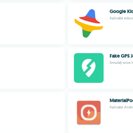
Google Ki
Aplicație educa
Fake GPS J
Simulați orice l
MaterialPo
Aplicație Andr