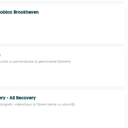
 Roblox Brookhaven
s
curile cu personalizare și gestionarea fișierelor
ery - All Recovery
ografii, videoclipuri și fișiere șterse cu ușurință