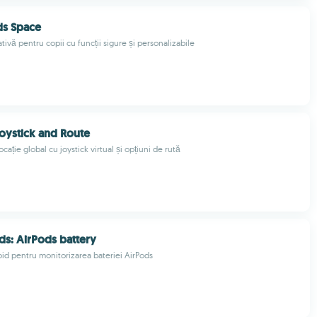
ds Space
tivă pentru copii cu funcții sigure și personalizabile
oystick and Route
ocație global cu joystick virtual și opțiuni de rută
ds: AirPods battery
oid pentru monitorizarea bateriei AirPods