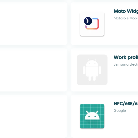
Moto Wid
Motorola Mobil
Work profi
Samsung Electr
NFC/eSE/e
Google