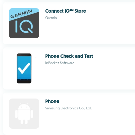
Connect IQ™ Store
Garmin
Phone Check and Test
inPocket Software
Phone
Samsung Electronics Co., Ltd.