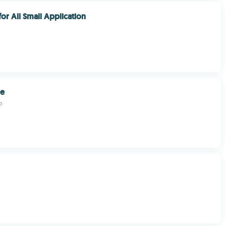
r All Small Application
ne
b