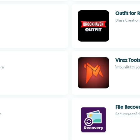
Outfit for
Dhisa Creation
Vinzz Tool
era
Îmbunătățiți jo
File Recov
a
Recuperează fot