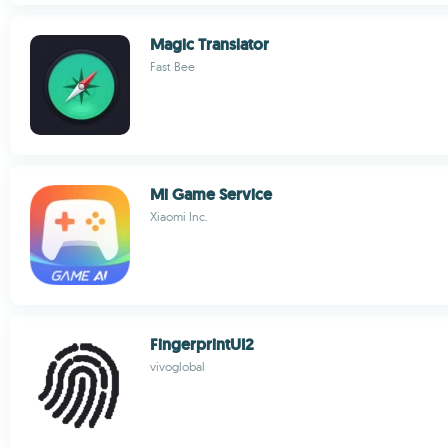
Magic Translator
Fast Bee
Mi Game Service
Xiaomi Inc.
FingerprintUI2
vivoglobal