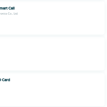
art Call
onics Co., Ltd.
D Card