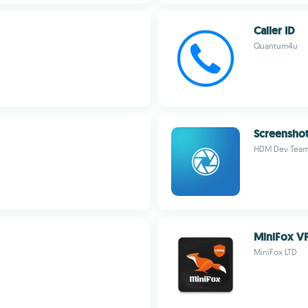
Caller ID
Quantum4u
Screenshot
HDM Dev Tea
MiniFox V
MiniFox LTD