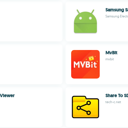
Samsung Sm
Samsung Electr
MvBit
mvbit
e Viewer
Share To S
tech-c.net