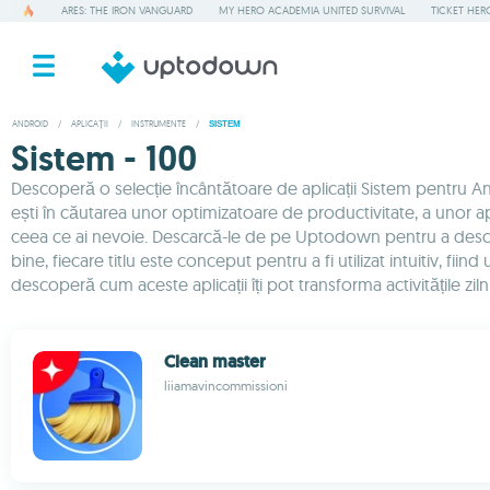
ARES: THE IRON VANGUARD
MY HERO ACADEMIA UNITED SURVIVAL
TICKET HER
ANDROID
/
APLICAȚII
/
INSTRUMENTE
/
SISTEM
Sistem - 100
Descoperă o selecție încântătoare de aplicații Sistem pentru And
ești în căutarea unor optimizatoare de productivitate, a unor aplic
ceea ce ai nevoie. Descarcă-le de pe Uptodown pentru a descoperi 
bine, fiecare titlu este conceput pentru a fi utilizat intuitiv, fii
descoperă cum aceste aplicații îți pot transforma activitățile ziln
Clean master
liiamavincommissioni