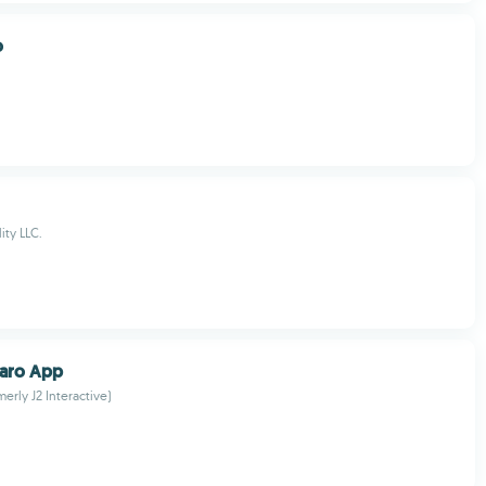
o
ity LLC.
aro App
erly J2 Interactive)