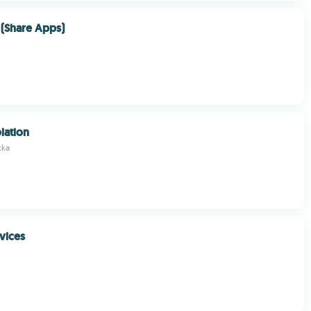
 (Share Apps)
lation
kka
vices