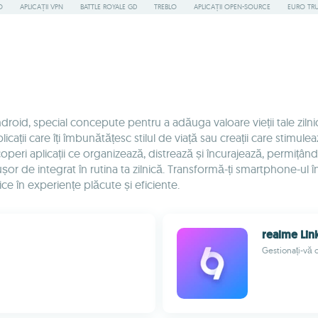
O
APLICAȚII VPN
BATTLE ROYALE GD
TREBLO
APLICAȚII OPEN-SOURCE
EURO TR
roid, special concepute pentru a adăuga valoare vieții tale zilni
ații care îți îmbunătățesc stilul de viață sau creații care stimulea
aplicații ce organizează, distrează și încurajează, permițându-ți 
nd ușor de integrat în rutina ta zilnică. Transformă-ți smartphone-ul î
ice în experiențe plăcute și eficiente.
realme Lin
Gestionați-vă