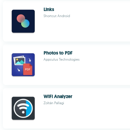
Links
Shortcut Android
Photos to PDF
Appculus Technologies
WiFi Analyzer
Zoltán Pallagi