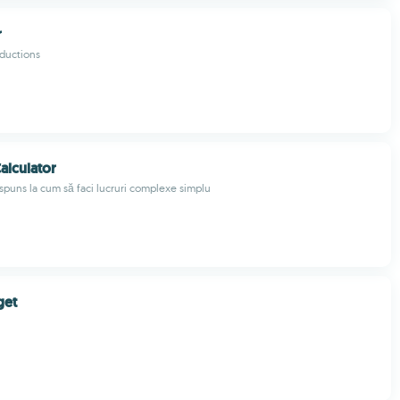
r
ductions
alculator
spuns la cum să faci lucruri complexe simplu
get