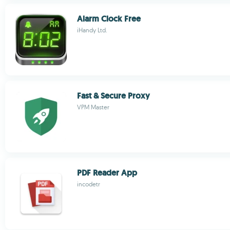
Alarm Clock Free
iHandy Ltd.
Fast & Secure Proxy
VPM Master
PDF Reader App
incodetr