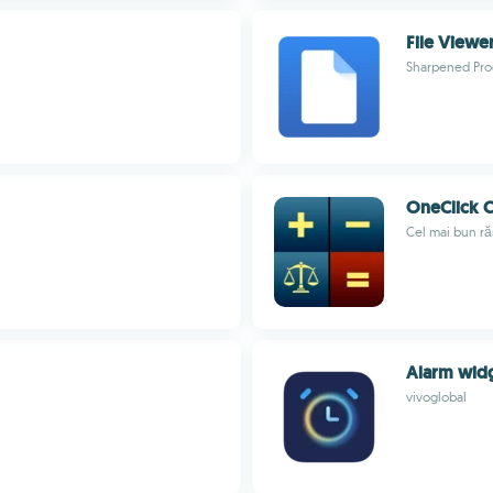
File Viewe
Sharpened Pro
OneClick C
Cel mai bun ră
Alarm wid
vivoglobal