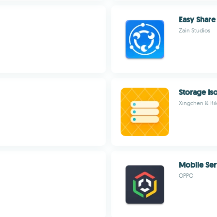
Easy Share
Zain Studios
Storage Iso
Xingchen & Ri
Mobile Ser
OPPO