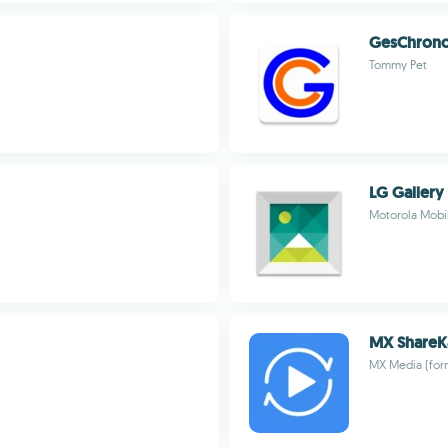
GesChron
Tommy Pet
LG Gallery
Motorola Mobil
MX ShareK
MX Media (form