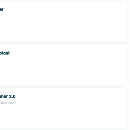
er
istant
ner 2.0
 Developer