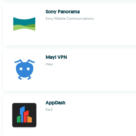
Sony Panorama
Sony Mobile Communications
Mayi VPN
mayi
AppDash
flar2