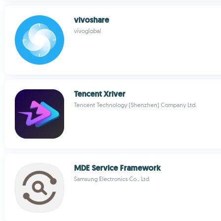
vivoshare
vivoglobal
Tencent Xriver
Tencent Technology (Shenzhen) Company Ltd.
MDE Service Framework
Samsung Electronics Co., Ltd.