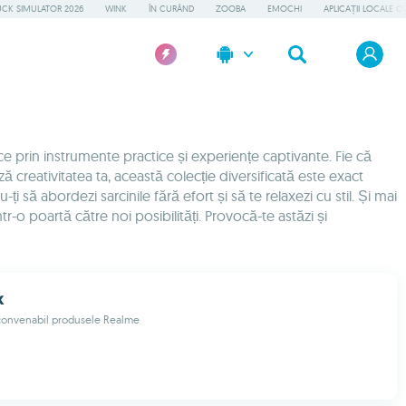
UCK SIMULATOR 2026
WINK
ÎN CURÂND
ZOOBA
EMOCHI
APLICAȚII LOCALE C
ce prin instrumente practice și experiențe captivante. Fie că
ză creativitatea ta, această colecție diversificată este exact
să abordezi sarcinile fără efort și să te relaxezi cu stil. Și mai
ntr-o poartă către noi posibilități. Provocă-te astăzi și
k
 convenabil produsele Realme