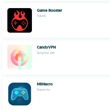
Game Booster
TOLAN
CandyVPN
Sung-hwi Lee
MiMacro
Xiaomi Inc.