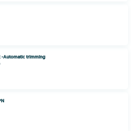
 -Automatic trimming
m
PN