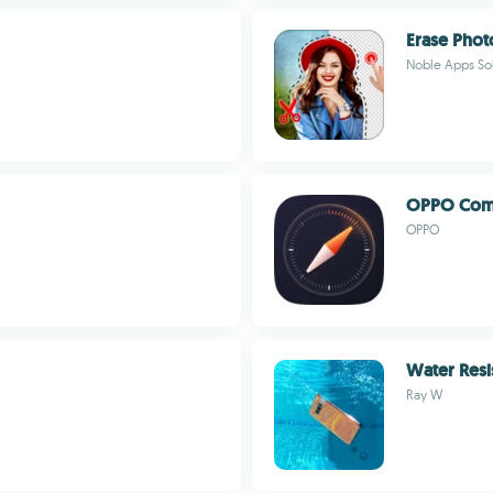
Erase Pho
Noble Apps So
OPPO Com
OPPO
Water Resi
Ray W