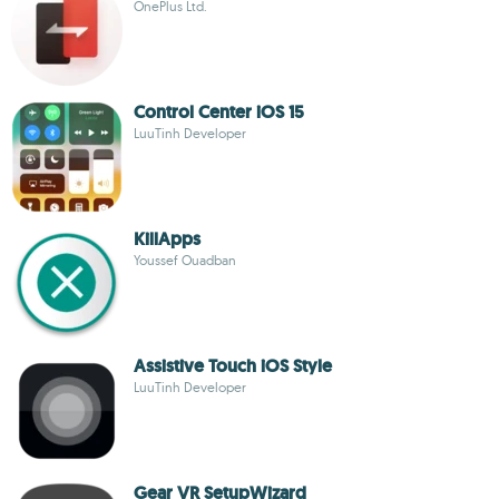
OnePlus Ltd.
Control Center iOS 15
LuuTinh Developer
KillApps
Youssef Ouadban
Assistive Touch iOS Style
LuuTinh Developer
Gear VR SetupWizard