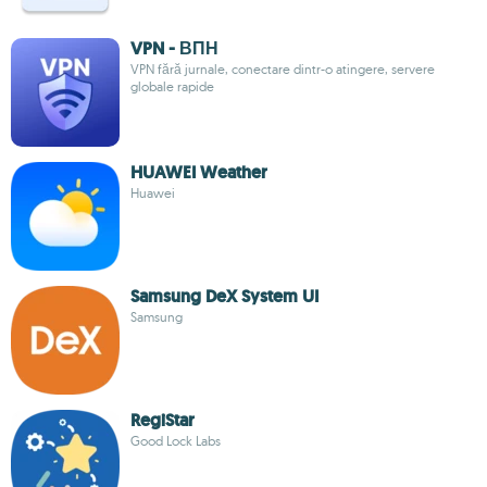
VPN - ВПН
VPN fără jurnale, conectare dintr-o atingere, servere
globale rapide
HUAWEI Weather
Huawei
Samsung DeX System UI
Samsung
RegiStar
Good Lock Labs