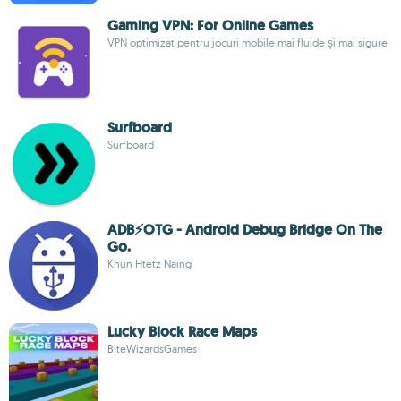
Gaming VPN: For Online Games
VPN optimizat pentru jocuri mobile mai fluide și mai sigure
Surfboard
Surfboard
ADB⚡OTG - Android Debug Bridge On The
Go.
Khun Htetz Naing
Lucky Block Race Maps
BiteWizardsGames