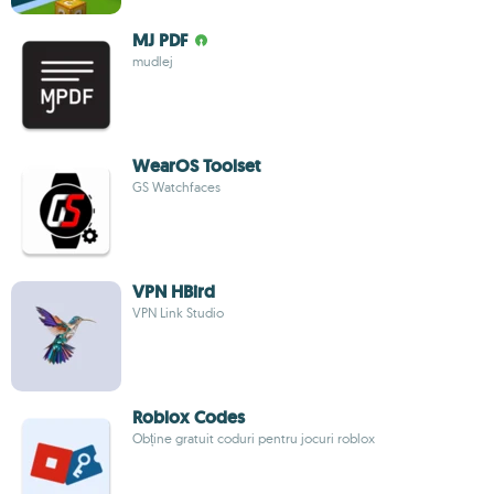
MJ PDF
mudlej
WearOS Toolset
GS Watchfaces
VPN HBird
VPN Link Studio
Roblox Codes
Obține gratuit coduri pentru jocuri roblox