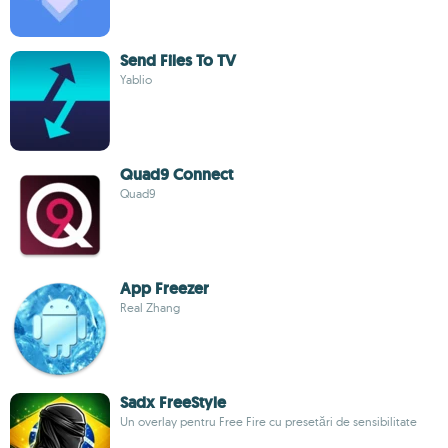
Send Files To TV
Yablio
Quad9 Connect
Quad9
App Freezer
Real Zhang
Sadx FreeStyle
Un overlay pentru Free Fire cu presetări de sensibilitate