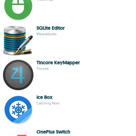
SQLite Editor
Weavebytes
Tincore KeyMapper
Tincore
Ice Box
Catching Now
OnePlus Switch