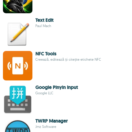
Text Edit
Paul Mach
NFC Tools
Creează, editează și citește etichete NFC
Google Pinyin Input
Google LLC
TWRP Manager
Jmz Software