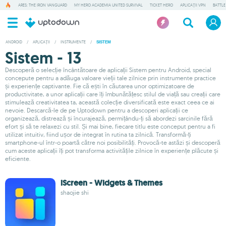
ARES: THE IRON VANGUARD
MY HERO ACADEMIA UNITED SURVIVAL
TICKET HERO
APLICAȚII VPN
BATTLE
ANDROID
/
APLICAȚII
/
INSTRUMENTE
/
SISTEM
Sistem - 13
Descoperă o selecție încântătoare de aplicații Sistem pentru Android, special
concepute pentru a adăuga valoare vieții tale zilnice prin instrumente practice
și experiențe captivante. Fie că ești în căutarea unor optimizatoare de
productivitate, a unor aplicații care îți îmbunătățesc stilul de viață sau creații care
stimulează creativitatea ta, această colecție diversificată este exact ceea ce ai
nevoie. Descarcă-le de pe Uptodown pentru a descoperi aplicații ce
organizează, distrează și încurajează, permițându-ți să abordezi sarcinile fără
efort și să te relaxezi cu stil. Și mai bine, fiecare titlu este conceput pentru a fi
utilizat intuitiv, fiind ușor de integrat în rutina ta zilnică. Transformă-ți
smartphone-ul într-o poartă către noi posibilități. Provocă-te astăzi și descoperă
cum aceste aplicații îți pot transforma activitățile zilnice în experiențe plăcute și
eficiente.
iScreen - Widgets & Themes
shaojie shi