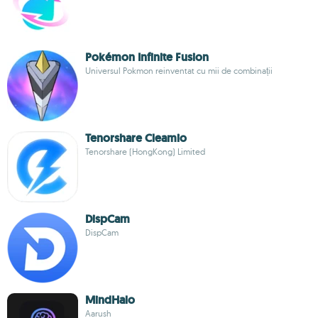
Pokémon Infinite Fusion
Universul Pokmon reinventat cu mii de combinații
Tenorshare Cleamio
Tenorshare (HongKong) Limited
DispCam
DispCam
MindHalo
Aarush