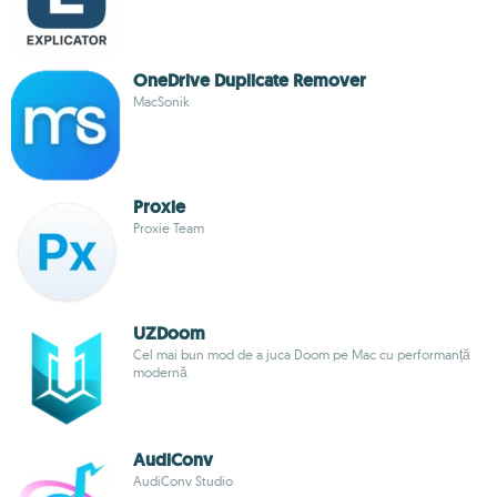
OneDrive Duplicate Remover
MacSonik
Proxie
Proxie Team
UZDoom
Cel mai bun mod de a juca Doom pe Mac cu performanță
modernă
AudiConv
AudiConv Studio