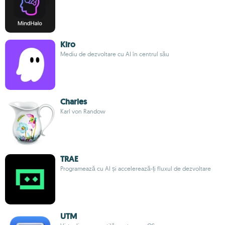
Kiro
Mediu de dezvoltare cu AI în centrul său
Charles
Karl von Randow
TRAE
Programează cu AI și accelerează-ți fluxul de dezvoltare
UTM