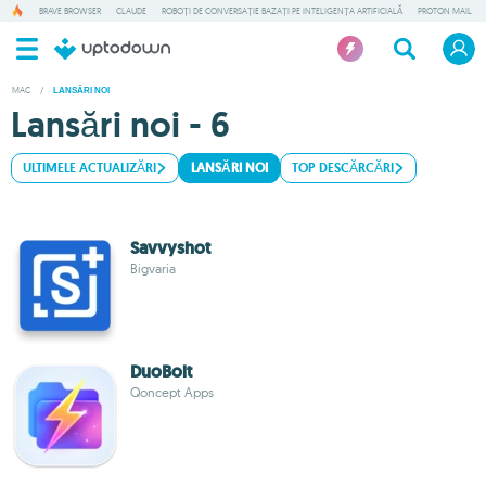
BRAVE BROWSER
CLAUDE
ROBOȚI DE CONVERSAȚIE BAZAȚI PE INTELIGENȚA ARTIFICIALĂ
PROTON MAIL
MAC
/
LANSĂRI NOI
Lansări noi - 6
ULTIMELE ACTUALIZĂRI
LANSĂRI NOI
TOP DESCĂRCĂRI
Savvyshot
Bigvaria
DuoBolt
Qoncept Apps