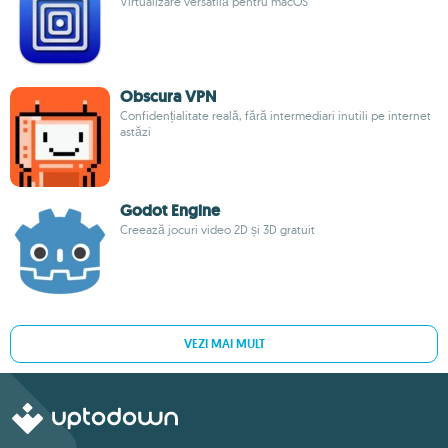
Virtualizare versatilă pentru macOS
Obscura VPN
Confidențialitate reală, fără intermediari inutili pe internet
astăzi
Godot Engine
Creează jocuri video 2D și 3D gratuit
VEZI MAI MULT