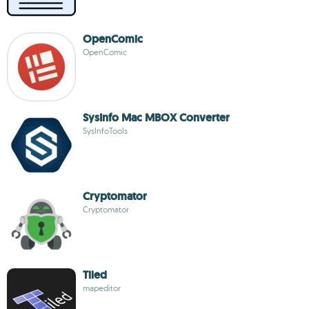
OpenComic
OpenComic
SysInfo Mac MBOX Converter
SysInfoTools
Cryptomator
Cryptomator
Tiled
mapeditor