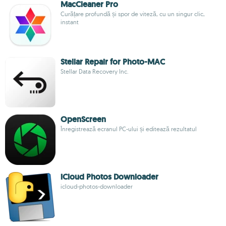
MacCleaner Pro
Curățare profundă și spor de viteză, cu un singur clic,
instant
Stellar Repair for Photo-MAC
Stellar Data Recovery Inc.
OpenScreen
Înregistrează ecranul PC-ului și editează rezultatul
iCloud Photos Downloader
icloud-photos-downloader