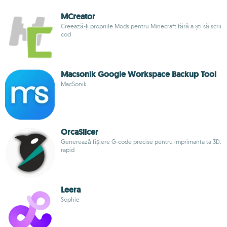
MCreator
Creează-ți propriile Mods pentru Minecraft fără a ști să scrii
cod
Macsonik Google Workspace Backup Tool
MacSonik
OrcaSlicer
Generează fișiere G-code precise pentru imprimanta ta 3D,
rapid
Leera
Sophie