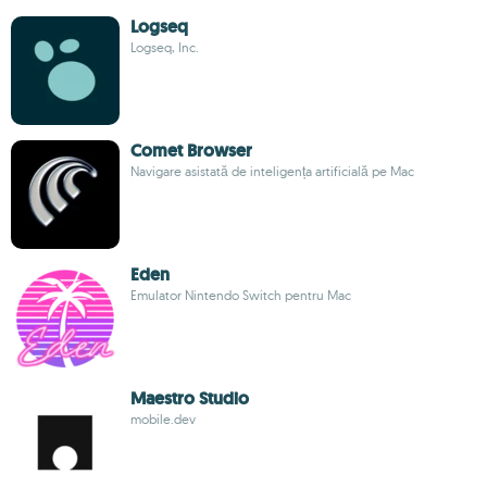
Logseq
Logseq, Inc.
Comet Browser
Navigare asistată de inteligența artificială pe Mac
Eden
Emulator Nintendo Switch pentru Mac
Maestro Studio
mobile.dev