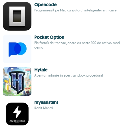
Opencode
Programează pe Mac cu ajutorul inteligenței artificiale.
Pocket Option
Platformă de tranzacționare cu peste 100 de active, mod
demo
Hytale
Aventuri infinite în acest sandbox procedural
myassistant
Ronit Mantri