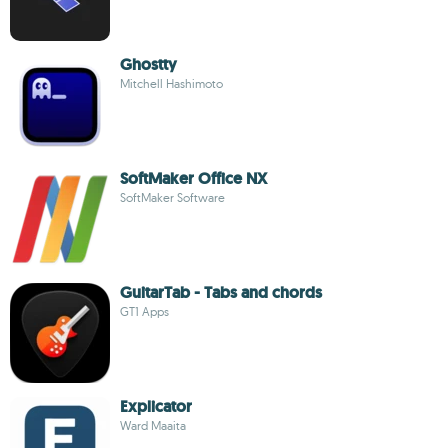
Ghostty
Mitchell Hashimoto
SoftMaker Office NX
SoftMaker Software
GuitarTab - Tabs and chords
GT1 Apps
Explicator
Ward Maaita