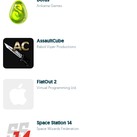
Ankama Games
AssaultCube
Rabid Viper Productions
FlatOut 2
Virtual Programming Ltd.
Space Station 14
Space Wizards Federation