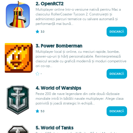
2. OpenRCT2
Multiplayer online într-o versiune nativă pentru Mac a
clasicului RollerCoaster Tycoon 2. Construiești și
administrezi parcuri tematice cu salvare automată și
performanță mai bună...
3.0
DESCARCĂ
3. Power Bomberman
Multiplayer local și online, cu meciuri rapide, bombe,
power-up-uri și hărți personalizabile. Reinterpretează
clasicul arcade cu grafică modernă și moduri competitive
ori co-op...
-
DESCARCĂ
4. World of Warships
Peste 200 de nave legendare din cele două războaie
mondiale intră în bătălii navale multiplayer. Alege clasa
potrivită și joacă strategic în echipă...
5.0
DESCARCĂ
5. World of Tanks