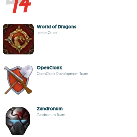
World of Dragons
LemonQuest
OpenClonk
OpenClonk Development Team
Zandronum
Zandronum Team