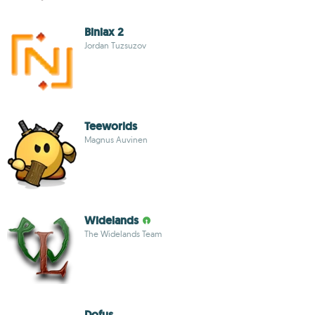
Biniax 2
Jordan Tuzsuzov
Teeworlds
Magnus Auvinen
Widelands
The Widelands Team
Dofus