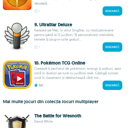
deodată...
-
DESCARCĂ
9. UltraStar Deluxe
Karaoke pe Mac, în stilul SingStar, cu mod petrecere
pentru până la 12 jucători. Îți personalizezi melodiile,
temele și plug-in-urile gratuit...
-
DESCARCĂ
10. Pokémon TCG Online
Creează-ți pachetul de pokémoni, energii și poțiuni, apoi
intră în dueluri pe ture cu jucători reali. Câștigă turnee,
urcă în clasament și deblochează cărți noi...
5.0
DESCARCĂ
Mai multe jocuri din colecția Jocuri multiplayer
The Battle for Wesnoth
David White