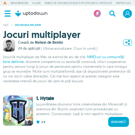
BRAVE BROWSER
CLAUDE
ROBOȚI DE CONVERSAȚIE BAZAȚI PE INTELIGENȚA ARTIFICIALĂ
PROTON MAIL
MAC
/
JOCURI MULTIPLAYER
Jocuri multiplayer
Creată de
Nelson de Benito
24 de aplicații
( Ultima actualizare: 2 luni în urmă )
Jocurile multiplayer pe Mac se extind de ani de zile:
MMO-uri cu comunități
bine definite
, shootere competitive cu asistență continuă, titluri cooperative
pentru sesiuni lungi și jocuri de petrecere pentru momentele în care întregul
grup se reunește. Multe sunt multiplatformă, așa că dispozitivele prietenilor tăi
nu vor sta în calea distracției. Cel mai bun aspect al acestei categorii este
varietatea imensă de jocuri de care te poți bucura.
1. Hytale
La jumătatea drumului între creativitatea din Minecraft și
aventura din Skyrim, explorezi lumi procedurale cu
prietenii. Construiești, lupți și intri rapid în multiplayer...
4.8
DESCARCĂ