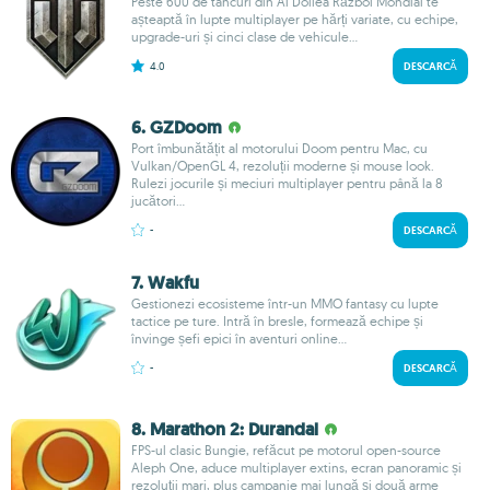
Peste 600 de tancuri din Al Doilea Război Mondial te
așteaptă în lupte multiplayer pe hărți variate, cu echipe,
upgrade-uri și cinci clase de vehicule...
4.0
DESCARCĂ
6. GZDoom
Port îmbunătățit al motorului Doom pentru Mac, cu
Vulkan/OpenGL 4, rezoluții moderne și mouse look.
Rulezi jocurile și meciuri multiplayer pentru până la 8
jucători...
-
DESCARCĂ
7. Wakfu
Gestionezi ecosisteme într-un MMO fantasy cu lupte
tactice pe ture. Intră în bresle, formează echipe și
învinge șefi epici în aventuri online...
-
DESCARCĂ
8. Marathon 2: Durandal
FPS-ul clasic Bungie, refăcut pe motorul open-source
Aleph One, aduce multiplayer extins, ecran panoramic și
rezoluții mari, plus campanie mai lungă și două arme