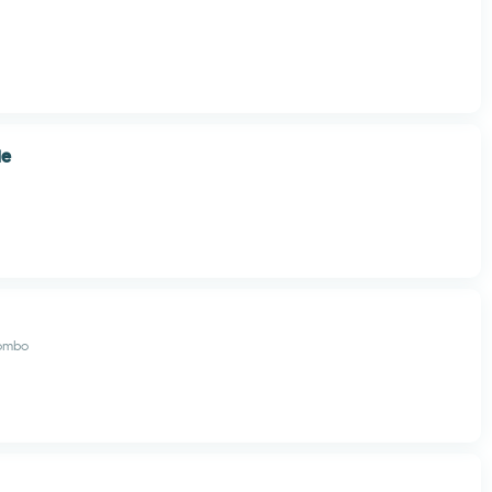
le
ombo