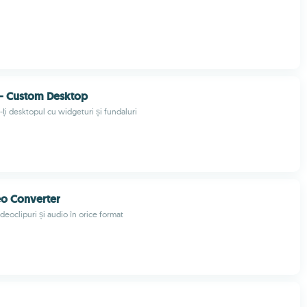
 - Custom Desktop
ți desktopul cu widgeturi și fundaluri
eo Converter
deoclipuri și audio în orice format