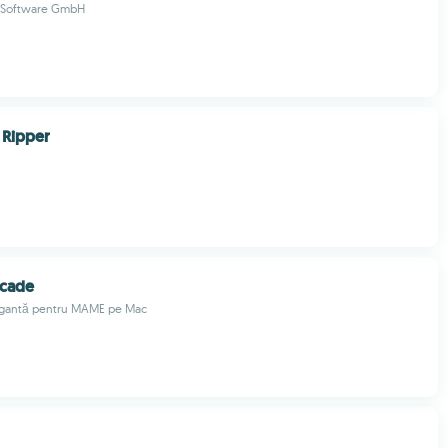
e Software GmbH
 Ripper
rcade
legantă pentru MAME pe Mac