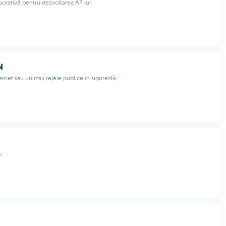
borativă pentru dezvoltarea API-uri
N
ernet sau utilizați rețele publice în siguranță
.