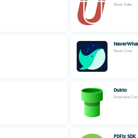
Mirek Fídle
NaverWha
Naver Corp
Dukto
Emanuele Col
PDFix SDK