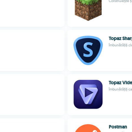
Construiește și
Topaz Shar
Îmbunătățiți cla
Topaz Vide
Îmbunătățiți ca
Postman