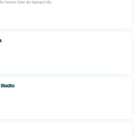
si fiecare fișier din laptopul tău
s
 Studio