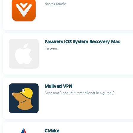
Naarak Studio
Passvers iOS System Recovery Mac
Passvers
Mullvad VPN
Accesează conținut restricționat în siguranță
CMake