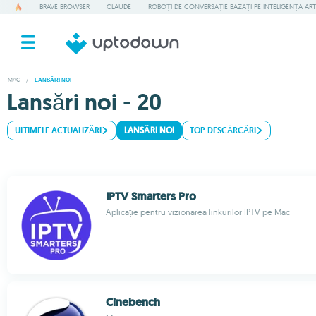
BRAVE BROWSER
CLAUDE
ROBOȚI DE CONVERSAȚIE BAZAȚI PE INTELIGENȚA ART
MAC
/
LANSĂRI NOI
Lansări noi - 20
ULTIMELE ACTUALIZĂRI
LANSĂRI NOI
TOP DESCĂRCĂRI
IPTV Smarters Pro
Aplicație pentru vizionarea linkurilor IPTV pe Mac
Cinebench