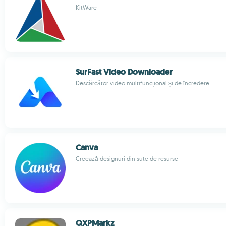
KitWare
SurFast Video Downloader
Descărcător video multifuncțional și de încredere
Canva
Creează designuri din sute de resurse
QXPMarkz