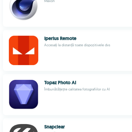
Maxon
Iperius Remote
Accesați la distanță toate dispozitivele dvs
Topaz Photo AI
Îmbunătățește calitatea fotografiilor cu AI
Snapclear