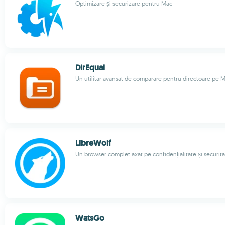
Optimizare și securizare pentru Mac
DirEqual
Un utilitar avansat de comparare pentru directoare pe 
LibreWolf
Un browser complet axat pe confidențialitate și securit
WatsGo