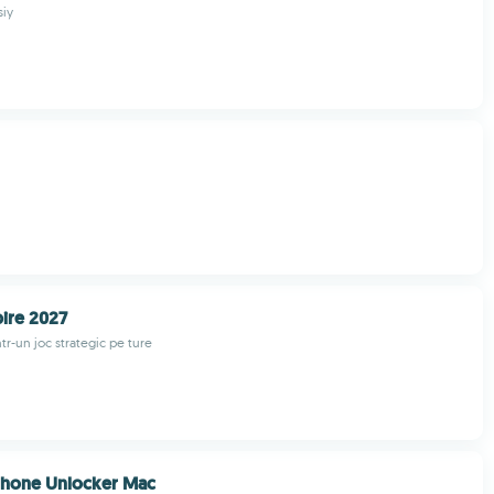
siy
ire 2027
ntr-un joc strategic pe ture
Phone Unlocker Mac