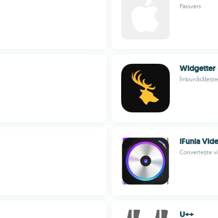
Passvers
Widgetter
Îmbunătățește-
iFunia Vid
Convertește vi
U++