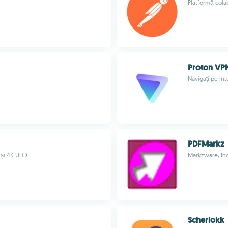
Platformă cola
Proton VP
Navigați pe int
PDFMarkz
 și 4K UHD
Markzware, Inc
Scherlokk