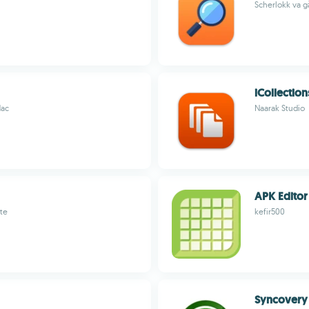
Scherlokk va gă
iCollection
Mac
Naarak Studio
APK Editor
ate
kefir500
Syncovery