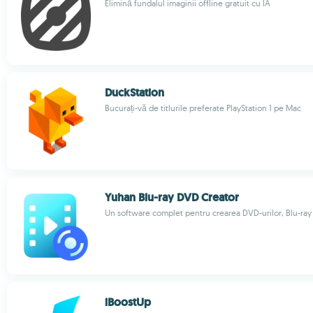
Elimină fundalul imaginii offline gratuit cu IA
DuckStation
Bucurați-vă de titlurile preferate PlayStation 1 pe Mac
Yuhan Blu-ray DVD Creator
Un software complet pentru crearea DVD-urilor, Blu-ray
iBoostUp