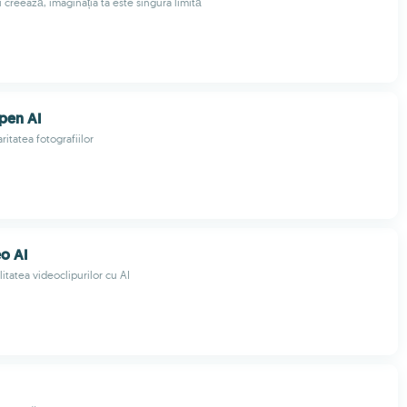
 creează, imaginația ta este singura limită
pen AI
ritatea fotografiilor
o AI
litatea videoclipurilor cu AI