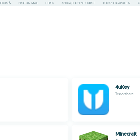
IFICIALĂ
PROTON MAIL
HERDR
APLICAȚII OPEN-SOURCE
TOPAZ GIGAPIXEL AI
G
4uKey
Tenorshare
Minecraft