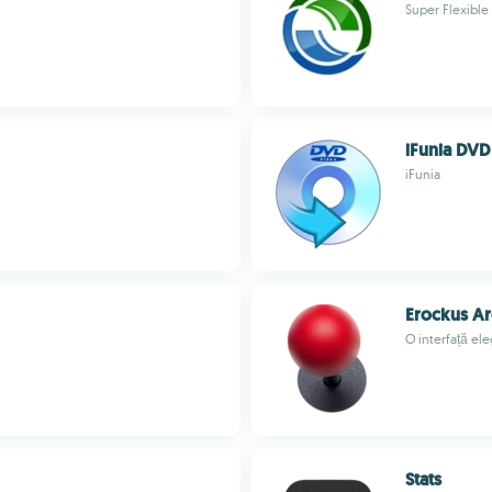
Super Flexibl
iFunia DVD
iFunia
Erockus A
O interfață e
Stats