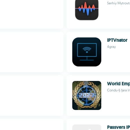
Serhiy Mytrovt
IPTVnator
4gray
World Emp
Condu-ți țara î
Passvers i