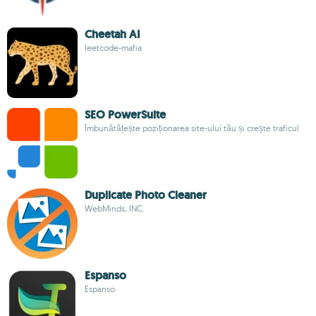
Cheetah AI
leetcode-mafia
SEO PowerSuite
Îmbunătățește poziționarea site-ului tău și crește traficul
Duplicate Photo Cleaner
WebMinds, INC.
Espanso
Espanso