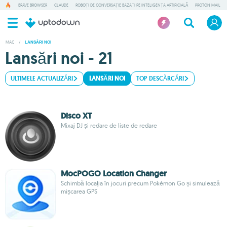
BRAVE BROWSER
CLAUDE
ROBOȚI DE CONVERSAȚIE BAZAȚI PE INTELIGENȚA ARTIFICIALĂ
PROTON MAIL
MAC
/
LANSĂRI NOI
Lansări noi - 21
ULTIMELE ACTUALIZĂRI
LANSĂRI NOI
TOP DESCĂRCĂRI
Disco XT
Mixaj DJ și redare de liste de redare
MocPOGO Location Changer
Schimbă locația în jocuri precum Pokémon Go și simulează
mișcarea GPS