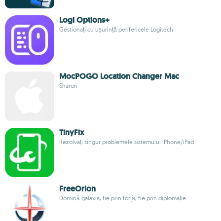
Logi Options+
Gestionați cu ușurință perifericele Logitech
MocPOGO Location Changer Mac
Sharon
TinyFix
Rezolvați singur problemele sistemului iPhone/iPad
FreeOrion
Domină galaxia, fie prin forță, fie prin diplomație