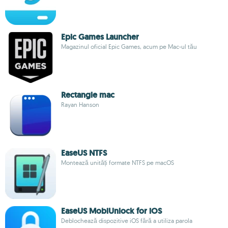
Epic Games Launcher
Magazinul oficial Epic Games, acum pe Mac-ul tău
Rectangle mac
Rayan Hanson
EaseUS NTFS
Montează unități formate NTFS pe macOS
EaseUS MobiUnlock for iOS
Deblochează dispozitive iOS fără a utiliza parola