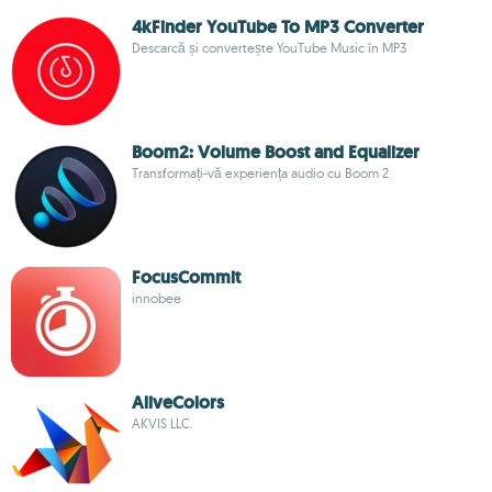
4kFinder YouTube To MP3 Converter
Descarcă și convertește YouTube Music în MP3
Boom2: Volume Boost and Equalizer
Transformați-vă experiența audio cu Boom 2
FocusCommit
innobee
AliveColors
AKVIS LLC.