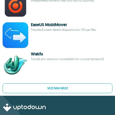
Înregistrează ecranul Mac-ului tău cu ușurință
EaseUS MobiMover
Transferă toate datele dispozitivului iOS pe Mac
Wakfu
Treceți prin aventuri incredibile într-o lume fantastică
VEZI MAI MULT