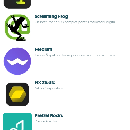
Screaming Frog
Un instrument SEO complet pentru marketerii digitali
Ferdium
Creează spații de lucru personalizate cu ce ai nevoie
NX Studio
Nikon Corporation
Pretzel Rocks
PretzelAux, Inc.