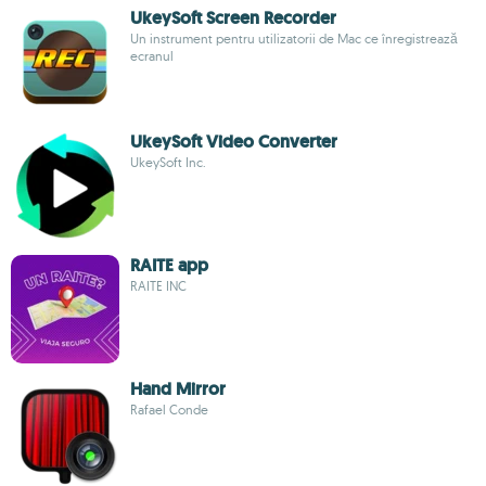
UkeySoft Screen Recorder
Un instrument pentru utilizatorii de Mac ce înregistrează
ecranul
UkeySoft Video Converter
UkeySoft Inc.
RAITE app
RAITE INC
Hand Mirror
Rafael Conde