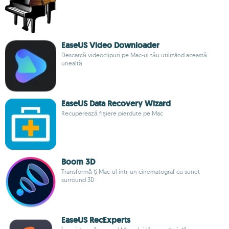
EaseUS Video Downloader
Descarcă videoclipuri pe Mac-ul tău utilizând această
unealtă
EaseUS Data Recovery Wizard
Recuperează fișiere pierdute pe Mac
Boom 3D
Transformă-ți Mac-ul într-un cinematograf cu sunet
surround 3D
EaseUS RecExperts