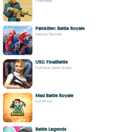
ChaloApps
Painkiller: Battle Royale
Aleksey Yarmolik
U92: FinalBattle
FireForce Game Studio
Mad Battle Royale
Full HP Ltd
Battle Legends