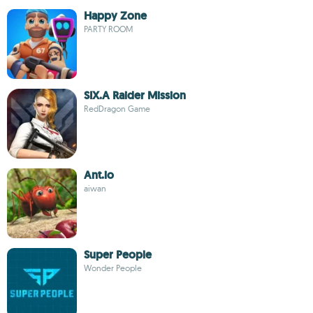
Happy Zone
PARTY ROOM
SIX.A Raider Mission
RedDragon Game
Ant.io
aiwan
Super People
Wonder People