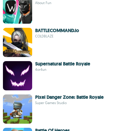
About Fun
BATTLECOMMAND.io
COLDBLAZE
Supernatural Battle Royale
4or4un
Pixel Danger Zone: Battle Royale
Super Games Studio
Battle Of Heroes