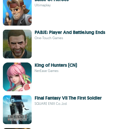
Ultimaplay
PABJE: Player And BattleJung Ends
One-Touch Games
King of Hunters (CN)
NetEase Games
Final Fantasy VII The First Soldier
SQUARE ENIX Co.,Ltd.