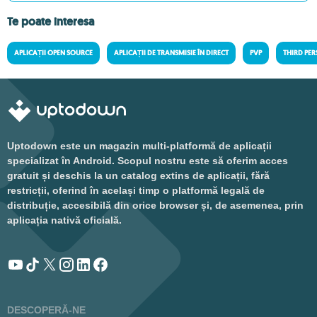
Te poate interesa
APLICAȚII OPEN SOURCE
APLICAȚII DE TRANSMISIE ÎN DIRECT
PVP
THIRD PE
Uptodown este un magazin multi-platformă de aplicații
specializat în Android. Scopul nostru este să oferim acces
gratuit și deschis la un catalog extins de aplicații, fără
restricții, oferind în același timp o platformă legală de
distribuție, accesibilă din orice browser și, de asemenea, prin
aplicația nativă oficială.
DESCOPERĂ-NE