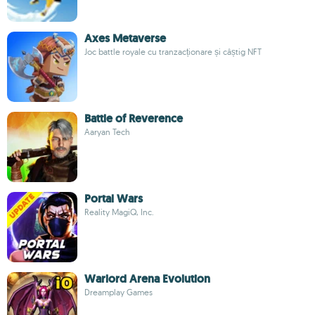
Axes Metaverse
Joc battle royale cu tranzacționare și câștig NFT
Battle of Reverence
Aaryan Tech
Portal Wars
Reality MagiQ, Inc.
Warlord Arena Evolution
Dreamplay Games