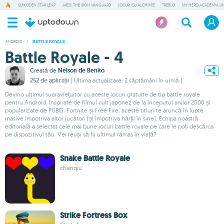
SUIKODEN STAR LEAP
ARES: THE IRON VANGUARD
JOCURI CU ALCHIMIE
TREBLO
MY HERO ACADEMIA UN
ANDROID
/
BATTLE ROYALE
Battle Royale - 4
Creată de
Nelson de Benito
252 de aplicații
( Ultima actualizare: 2 săptămâni în urmă )
Devino ultimul supraviețuitor cu aceste jocuri gratuite de tip battle royale
pentru Android. Inspirate de filmul cult japonez de la începutul anilor 2000 și
popularizate de PUBG, Fortnite și Free Fire, aceste titluri te aruncă în lupte
masive împotriva altor jucători (și împotriva hărții în sine). Echipa noastră
editorială a selectat cele mai bune jocuri battle royale pe care le poți descărca
pe dispozitivul tău. Vei reuși să fii ultimul rămas în viață?
Snake Battle Royale
chenqiu
Strike Fortress Box