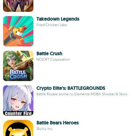
Takedown Legends
Fried Chicken Labs
Battle Crush
NCSOFT Corporation
Crypto Elite's: BATTLEGROUNDS
Battle Royale anime cu Elemente MOBA Shooter & Skins
Battle Bears Heroes
SkyVu Inc.