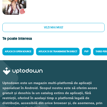
VEZI MAI MULT
Te poate interesa
APLICAȚII OPEN SOURCE
APLICAȚII DE TRANSMISIE ÎN DIRECT
PVP
THIRD PE
Uptodown este un magazin multi-platformă de aplicații
specializat în Android. Scopul nostru este să oferim acces
gratuit și deschis la un catalog extins de aplicații, fără
restricții, oferind în același timp o platformă legală de
distribuție, accesibilă din orice browser și, de asemenea, prin