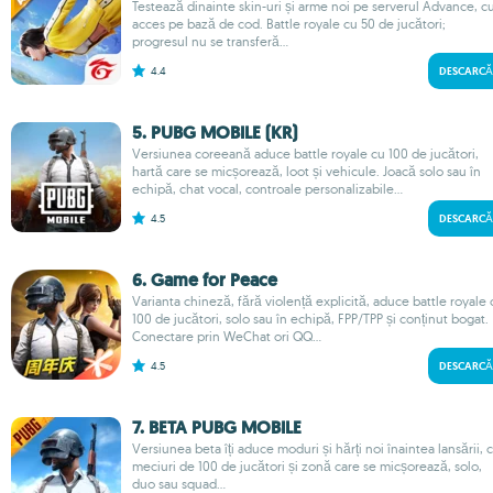
Testează dinainte skin-uri și arme noi pe serverul Advance, c
acces pe bază de cod. Battle royale cu 50 de jucători;
progresul nu se transferă...
4.4
DESCARCĂ
5. PUBG MOBILE (KR)
Versiunea coreeană aduce battle royale cu 100 de jucători,
hartă care se micșorează, loot și vehicule. Joacă solo sau în
echipă, chat vocal, controale personalizabile...
4.5
DESCARCĂ
6. Game for Peace
Varianta chineză, fără violență explicită, aduce battle royale 
100 de jucători, solo sau în echipă, FPP/TPP și conținut bogat.
Conectare prin WeChat ori QQ...
4.5
DESCARCĂ
7. BETA PUBG MOBILE
Versiunea beta îți aduce moduri și hărți noi înaintea lansării, 
meciuri de 100 de jucători și zonă care se micșorează, solo,
duo sau squad...