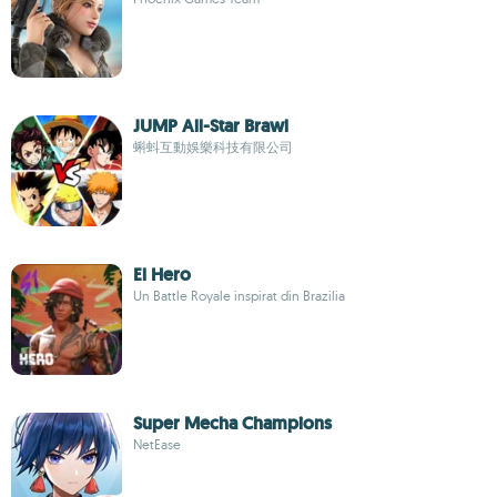
JUMP All-Star Brawl
蝌蚪互動娛樂科技有限公司
El Hero
Un Battle Royale inspirat din Brazilia
Super Mecha Champions
NetEase