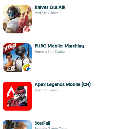
Knives Out AIR
NetEase Games
PUBG Mobile: Marching
Tencent Timi Studio
Apex Legends Mobile (CH)
Tencent Games
ScarFall
Phoenix Games Team