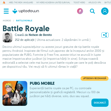
ARES: THE IRON VANGUARD
MY HERO ACADEMIA UNITED SURVIVAL
TICKET HERO
APLICAȚII VPN
BATTLE
ANDROID
/
BATTLE ROYALE
Battle Royale
Creată de
Nelson de Benito
252 de aplicații
( Ultima actualizare: 2 săptămâni în urmă )
Devino ultimul supraviețuitor cu aceste jocuri gratuite de tip battle royale
pentru Android. Inspirate de filmul cult japonez de la începutul anilor 2000 și
popularizate de PUBG, Fortnite și Free Fire, aceste titluri te aruncă în lupte
masive împotriva altor jucători (și împotriva hărții în sine). Echipa noastră
editorială a selectat cele mai bune jocuri battle royale pe care le poți descărca
pe dispozitivul tău. Vei reuși să fii ultimul rămas în viață?
PUBG MOBILE
Experiență battle royale ca pe PC, cu controale
personalizabile și grafică reglabilă. Meciuri cu 100 de
jucători pe hărți diverse, solo, duo sau squad...
DESCARCĂ