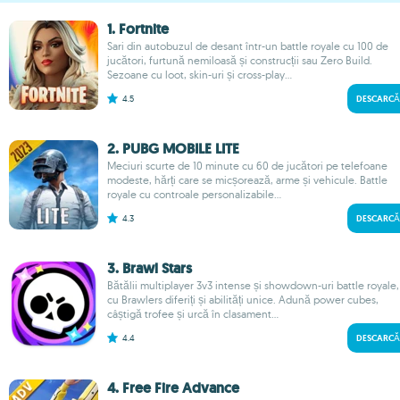
1. Fortnite
Sari din autobuzul de desant într-un battle royale cu 100 de
jucători, furtună nemiloasă și construcții sau Zero Build.
Sezoane cu loot, skin-uri și cross-play...
4.5
DESCARCĂ
2. PUBG MOBILE LITE
Meciuri scurte de 10 minute cu 60 de jucători pe telefoane
modeste, hărți care se micșorează, arme și vehicule. Battle
royale cu controale personalizabile...
4.3
DESCARCĂ
3. Brawl Stars
Bătălii multiplayer 3v3 intense și showdown-uri battle royale,
cu Brawlers diferiți și abilități unice. Adună power cubes,
câștigă trofee și urcă în clasament...
4.4
DESCARCĂ
4. Free Fire Advance