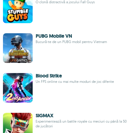
O clonă distractivă a jocului Fall Guys
PUBG Mobile VN
Bucură-te de un PUBG mobil pentru Vietnam
Blood Strike
Un FPS online cu mai multe moduri de joc diferite
SIGMAX
Experimentează un battle royale cu meciuri cu până la 50
de jucători