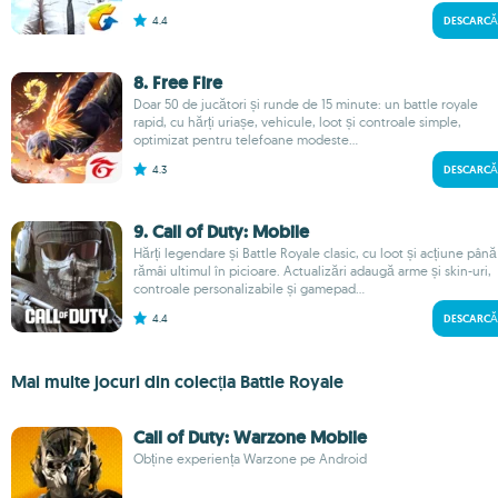
4.4
DESCARCĂ
8. Free Fire
Doar 50 de jucători și runde de 15 minute: un battle royale
rapid, cu hărți uriașe, vehicule, loot și controale simple,
optimizat pentru telefoane modeste...
4.3
DESCARCĂ
9. Call of Duty: Mobile
Hărți legendare și Battle Royale clasic, cu loot și acțiune până
rămâi ultimul în picioare. Actualizări adaugă arme și skin-uri,
controale personalizabile și gamepad...
4.4
DESCARCĂ
Mai multe jocuri din colecția Battle Royale
Call of Duty: Warzone Mobile
Obține experiența Warzone pe Android