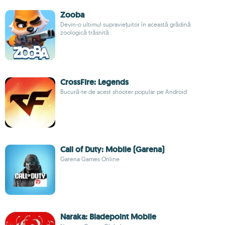
Zooba
Devin-o ultimul supraviețuitor în această grădină
zoologică trăsnită
CrossFire: Legends
Bucură-te de acest shooter popular pe Android
Call of Duty: Mobile (Garena)
Garena Games Online
Naraka: Bladepoint Mobile