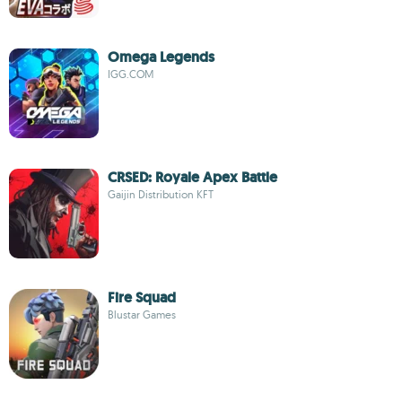
Omega Legends
IGG.COM
CRSED: Royale Apex Battle
Gaijin Distribution KFT
Fire Squad
Blustar Games