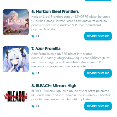
6. Horizon Steel Frontiers
Horizon Steel Frontiers este un MMORPG plasat în lumea
Guerrilla Games Horizon, care a fost dezvoltat exclusiv
pentru dispozitivele Android și Purple, emulatorul
popular dezvoltat...
4.7
PRE-ÎNREGISTRARE
7. Azur Promilia
Azur Promilia este un RPG plasat într-o lume
deschisă[floatingCategoryID=205] în care călătorești într-
un univers magic plin de aventuri extraordinare. Prin
mecanici inspirate din titluri precumGenshin...
4.7
PRE-ÎNREGISTRARE
8. BLEACH: Mirrors High
BLEACH: Mirrors High este un joc oficial bazat pe anime-
ul Bleach care te va cufunda din nou în universul acestei
povești bine cunoscute. Datorită implicării...
4.9
PRE-ÎNREGISTRARE