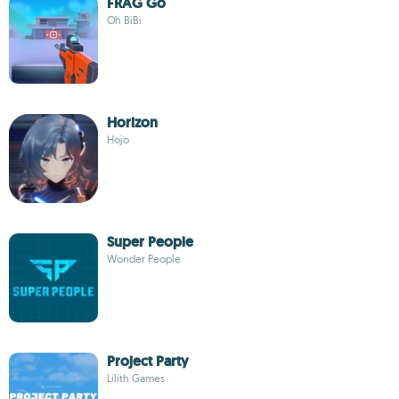
FRAG Go
Oh BiBi
Horizon
Hojo
Super People
Wonder People
Project Party
Lilith Games