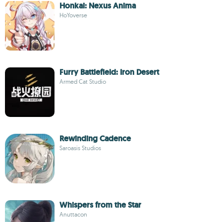
Honkai: Nexus Anima
HoYoverse
Furry Battlefield: Iron Desert
Armed Cat Studio
Rewinding Cadence
Saroasis Studios
Whispers from the Star
Anuttacon