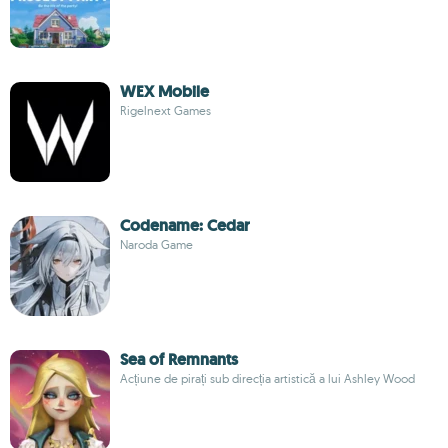
WEX Mobile
Rigelnext Games
Codename: Cedar
Naroda Game
Sea of Remnants
Acțiune de pirați sub direcția artistică a lui Ashley Wood