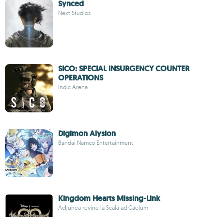
Synced
Next Studios
SICO: SPECIAL INSURGENCY COUNTER
OPERATIONS
Indic Arena
Digimon Alysion
Bandai Namco Entertainment
Kingdom Hearts Missing-Link
Acțiunea revine la Scala ad Caelum