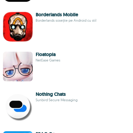
Borderlands Mobile
Borderlands sosește pe Android cu stil
Floatopia
NetEase Games
Nothing Chats
Sunbird Secure Messaging