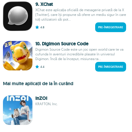
9. XChat
XChat este aplicația oficială de mesagerie privată de la X
(Twitter), care își propune să ofere un mediu sigur în care
toți utilizatorii săi pot...
4.8
PRE-ÎNREGISTRARE
10. Digimon Source Code
Digimon Source Code este un joc open world care te va
cufunda în aventuri incredibile plasate în universul
Digimon. Încă de la început, misiunea ta...
4.4
PRE-ÎNREGISTRARE
Mai multe aplicații de la În curând
inZOI
KRAFTON, Inc.