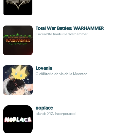
Total War Battles: WARHAMMER
Cucerește ținuturile Warhammer
Lovania
O călătorie de vis de la Moonton
noplace
Islands XYZ, Incorporated