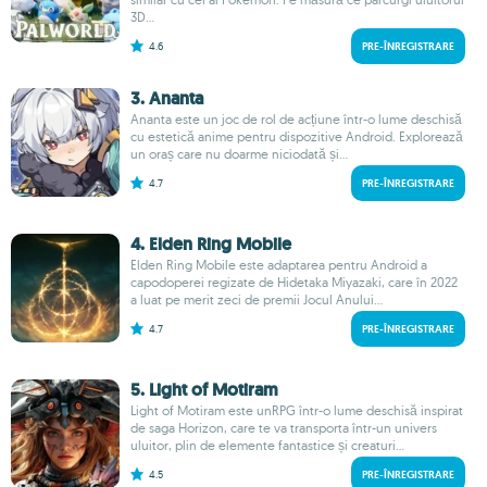
3D...
4.6
PRE-ÎNREGISTRARE
3. Ananta
Ananta este un joc de rol de acțiune într-o lume deschisă
cu estetică anime pentru dispozitive Android. Explorează
un oraș care nu doarme niciodată și...
4.7
PRE-ÎNREGISTRARE
4. Elden Ring Mobile
Elden Ring Mobile este adaptarea pentru Android a
capodoperei regizate de Hidetaka Miyazaki, care în 2022
a luat pe merit zeci de premii Jocul Anului...
4.7
PRE-ÎNREGISTRARE
5. Light of Motiram
Light of Motiram este unRPG într-o lume deschisă inspirat
de saga Horizon, care te va transporta într-un univers
uluitor, plin de elemente fantastice și creaturi...
4.5
PRE-ÎNREGISTRARE