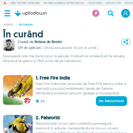
ARES: THE IRON VANGUARD
MY HERO ACADEMIA UNITED SURVIVAL
TICKET HERO
APLICAȚII VPN
BATTLE
ANDROID
/
ÎN CURÂND
În curând
Creată de
Nelson de Benito
129 de aplicații
( Ultima actualizare: 10 ore în urmă )
Descoperă cele mai bune jocuri și aplicații Android ce urmează să fie lansate.
Descarcă-le gratuit și fără viruși de pe Uptodown.
1. Free Fire India
Free Fire India este versiunea de Free Fire pentru India, în
care poți juca jocul emblematic lansat de Garena.
Menținând scheletul versiunii globale și încorporând...
4.5
PRE-ÎNREGISTRARE
2. Palworld
Palworld este un joc care combină supravieţuire ,
aventură și acțiune, transportându-te într-un univers
similar cu cel al Pokémon. Pe măsură ce parcurgi uluitorul