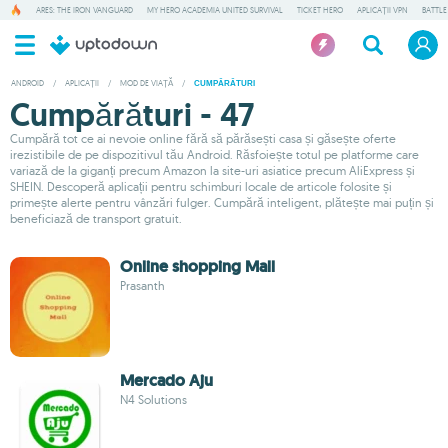
ARES: THE IRON VANGUARD
MY HERO ACADEMIA UNITED SURVIVAL
TICKET HERO
APLICAȚII VPN
BATTLE
ANDROID
/
APLICAȚII
/
MOD DE VIAȚĂ
/
CUMPĂRĂTURI
Cumpărături - 47
Cumpără tot ce ai nevoie online fără să părăsești casa și găsește oferte
irezistibile de pe dispozitivul tău Android. Răsfoiește totul pe platforme care
variază de la giganți precum Amazon la site-uri asiatice precum AliExpress și
SHEIN. Descoperă aplicații pentru schimburi locale de articole folosite și
primește alerte pentru vânzări fulger. Cumpără inteligent, plătește mai puțin și
beneficiază de transport gratuit.
Online shopping Mall
Prasanth
Mercado Aju
N4 Solutions