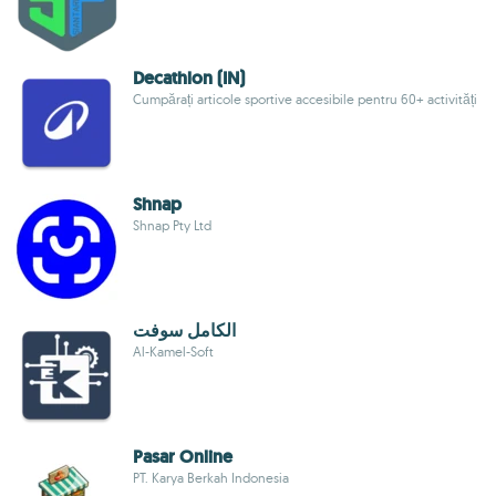
Decathlon (IN)
Cumpărați articole sportive accesibile pentru 60+ activități
Shnap
Shnap Pty Ltd
الكامل سوفت
Al-Kamel-Soft
Pasar Online
PT. Karya Berkah Indonesia