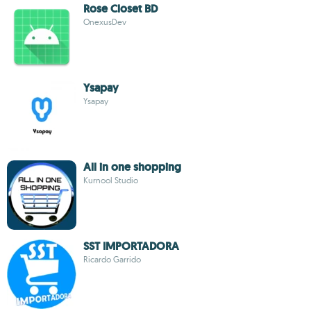
Rose Closet BD
OnexusDev
Ysapay
Ysapay
All in one shopping
Kurnool Studio
SST IMPORTADORA
Ricardo Garrido