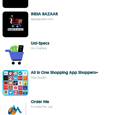
INDIA BAZAAR
appsgeyser.com
Uni-Specs
Uni Crafterz
All In One Shopping App Shoppers+
Alps Studio
Order Me
Fit India Pvt. Ltd.