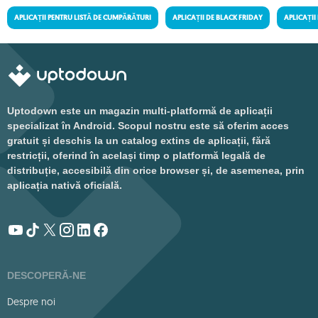
APLICAȚII PENTRU LISTĂ DE CUMPĂRĂTURI
APLICAȚII DE BLACK FRIDAY
APLICAȚII
Uptodown este un magazin multi-platformă de aplicații
specializat în Android. Scopul nostru este să oferim acces
gratuit și deschis la un catalog extins de aplicații, fără
restricții, oferind în același timp o platformă legală de
distribuție, accesibilă din orice browser și, de asemenea, prin
aplicația nativă oficială.
DESCOPERĂ-NE
Despre noi