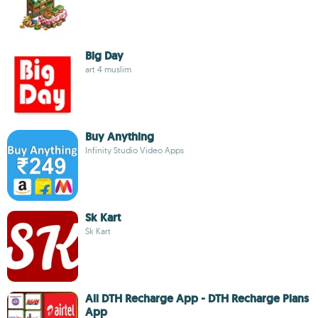
Big Day
art 4 muslim
Buy Anything
Infinity Studio Video Apps
Sk Kart
Sk Kart
All DTH Recharge App - DTH Recharge Plans
App