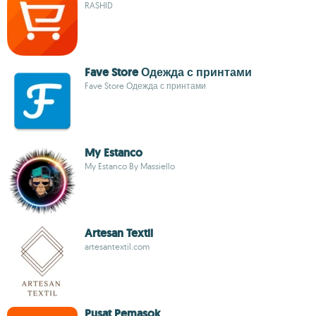
RASHID
Fave Store Одежда с принтами
Fave Store Одежда с принтами
My Estanco
My Estanco By Massiello
Artesan Textil
artesantextil.com
Pusat Pemasok