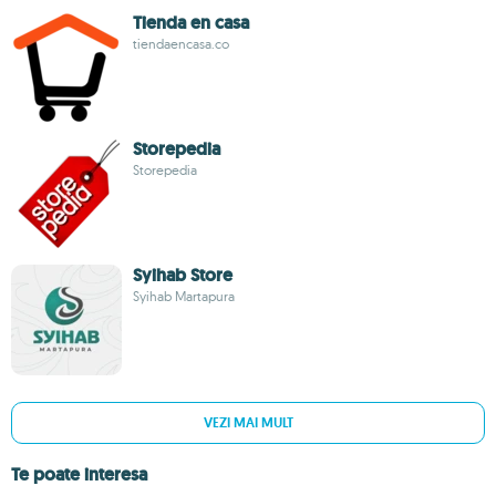
Tienda en casa
tiendaencasa.co
Storepedia
Storepedia
Syihab Store
Syihab Martapura
VEZI MAI MULT
Te poate interesa