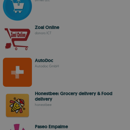
Zoal Online
donors ICT
AutoDoc
Autodoc GmbH
Honestbee: Grocery delivery & Food
delivery
honestbee
Paseo Empalme