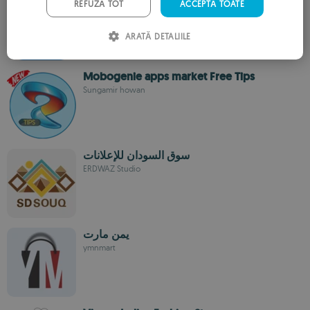
REFUZĂ TOT
ACCEPTĂ TOATE
Durangdzd
ITALIAN
ARATĂ DETALIILE
SPANISH
ROMANIAN
Mobogenie apps market Free Tips
Sungamir howan
سوق السودان للإعلانات
ERDWAZ Studio
يمن مارت
ymnmart