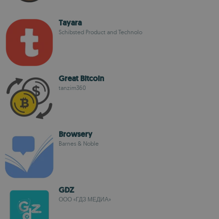
Tayara
Schibsted Product and Technolo
Great Bitcoin
tanzim360
Browsery
Barnes & Noble
GDZ
ООО «ГДЗ МЕДИА»