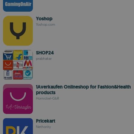
Yoshop
Yoshop.com
SHOP24
prabhakar
1Averkaufen Onlineshop for Fashion&Health
products
Hornickel-GbR
Pricekart
Nethority