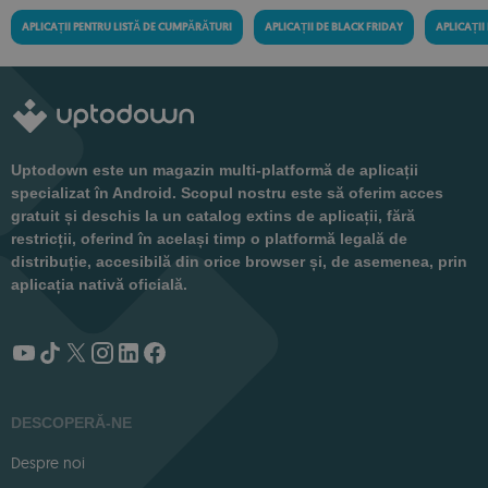
APLICAȚII PENTRU LISTĂ DE CUMPĂRĂTURI
APLICAȚII DE BLACK FRIDAY
APLICAȚII
Uptodown este un magazin multi-platformă de aplicații
specializat în Android. Scopul nostru este să oferim acces
gratuit și deschis la un catalog extins de aplicații, fără
restricții, oferind în același timp o platformă legală de
distribuție, accesibilă din orice browser și, de asemenea, prin
aplicația nativă oficială.
DESCOPERĂ-NE
Despre noi