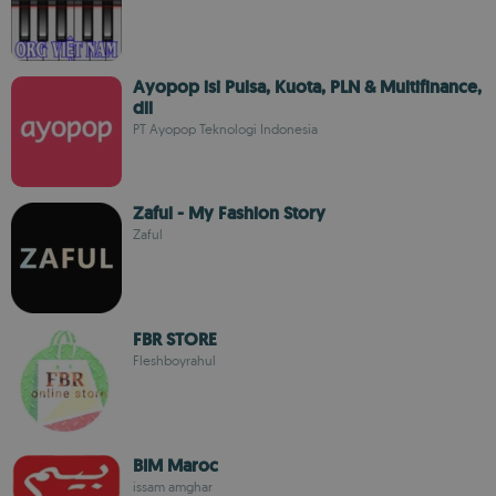
Ayopop isi Pulsa, Kuota, PLN & Multifinance,
dll
PT Ayopop Teknologi Indonesia
Zaful - My Fashion Story
Zaful
FBR STORE
Fleshboyrahul
BIM Maroc
issam amghar