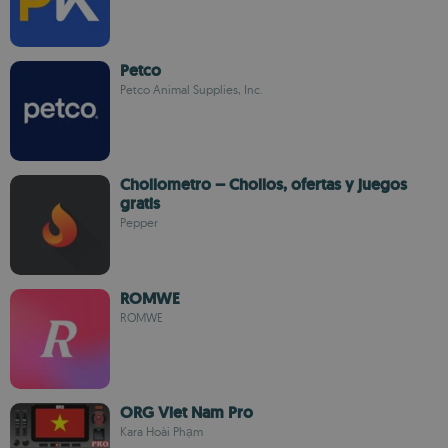
Petco
Petco Animal Supplies, Inc.
Chollometro – Chollos, ofertas y juegos
gratis
Pepper
ROMWE
ROMWE
ORG Viet Nam Pro
Kara Hoài Phạm