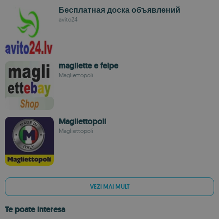
Бесплатная доска объявлений
avito24
magliette e felpe
Magliettopoli
Magliettopoli
Magliettopoli
VEZI MAI MULT
Te poate interesa