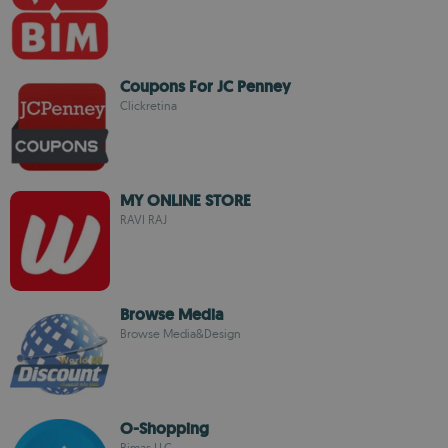
Coupons For JC Penney
Clickretina
MY ONLINE STORE
RAVI RAJ
Browse Media
Browse Media&Design
O-Shopping
Bimas LLC