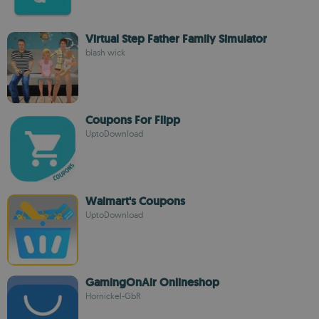
Virtual Step Father Family Simulator
blash wick
Coupons For Flipp
UptoDownload
Walmart's Coupons
UptoDownload
GamingOnAir Onlineshop
Hornickel-GbR