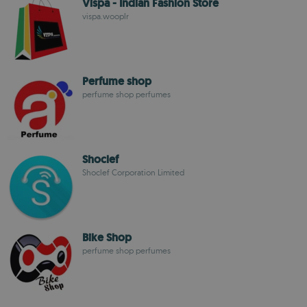
Vispa - Indian Fashion Store
vispa.wooplr
Perfume shop
perfume shop perfumes
Shoclef
Shoclef Corporation Limited
Bike Shop
perfume shop perfumes