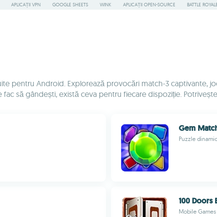
APLICAȚII VPN
GOOGLE SHEETS
WINK
APLICAȚII OPEN-SOURCE
BATTLE ROYAL
tuite pentru Android. Explorează provocări match-3 captivante, jo
te fac să gândești, există ceva pentru fiecare dispoziție. Potrivește,
Gem Matc
Puzzle dinamic
100 Doors
Mobile Games