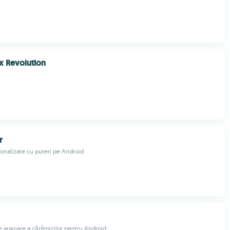
x Revolution
r
sonalizate cu puteri pe Android
de aranjare a cărămizilor pentru Android