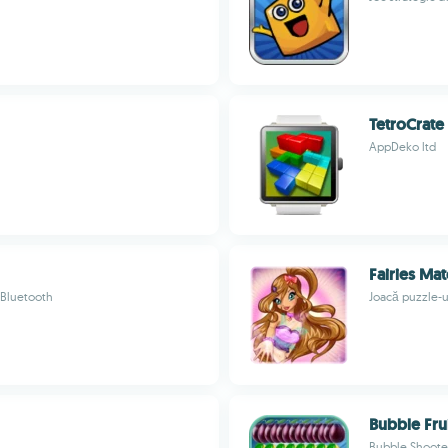
TetroCrate
AppDeko ltd
Fairies Mat
 Bluetooth
Joacă puzzle-u
Bubble Fru
Bubble Shoote