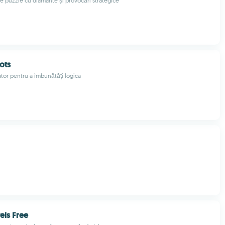
de puzzle cu diamante și provocări strategice
ots
tor pentru a îmbunătăți logica
els Free