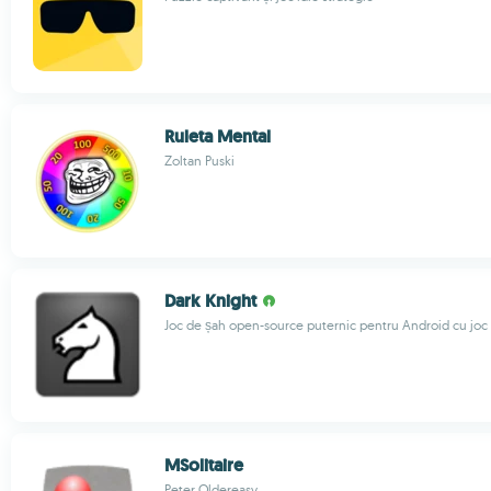
Ruleta Mental
Zoltan Puski
Dark Knight
Joc de șah open-source puternic pentru Android cu joc
MSolitaire
Peter Oldereasy