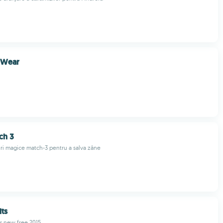
 Wear
ch 3
ri magice match-3 pentru a salva zâne
its
r new free 2015