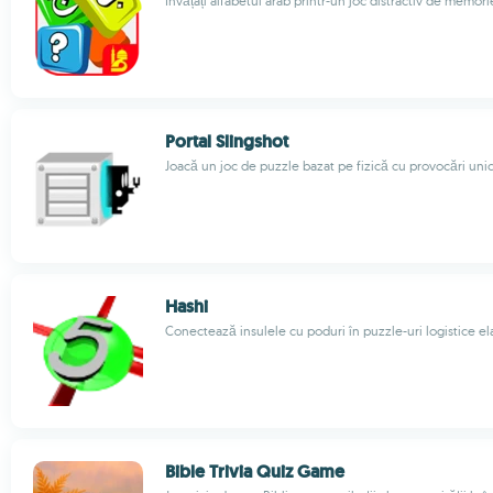
Învățați alfabetul arab printr-un joc distractiv de memori
Portal Slingshot
Joacă un joc de puzzle bazat pe fizică cu provocări uni
Hashi
Conectează insulele cu poduri în puzzle-uri logistice e
Bible Trivia Quiz Game