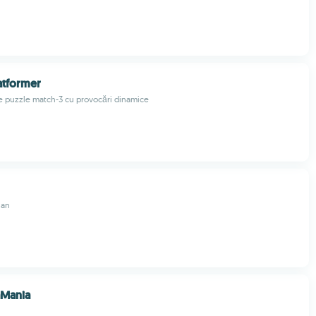
atformer
de puzzle match-3 cu provocări dinamice
ian
aMania