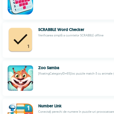
SCRABBLE Word Checker
Verificarea simplă a cuvintelor SCRABBLE offline
Zoo Samba
[floatingCategoryID=65]Joc puzzle match-3 cu animale ș
Number Link
Conectați perechi de numere în puzzle-uri provocatoare