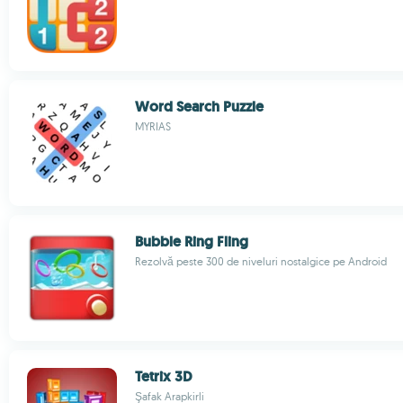
Word Search Puzzle
MYRIAS
Bubble Ring Fling
Rezolvă peste 300 de niveluri nostalgice pe Android
Tetrix 3D
Şafak Arapkirli