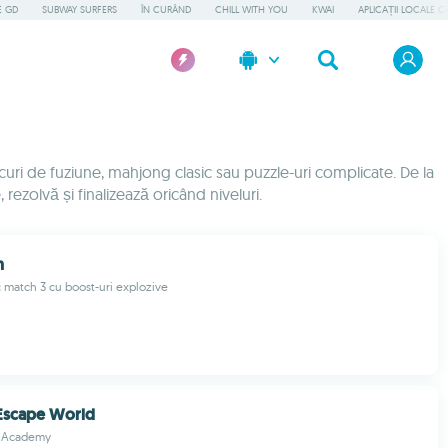
E GD
SUBWAY SURFERS
ÎN CURÂND
CHILL WITH YOU
KWAI
APLICAȚII LOCALE C
curi de fuziune, mahjong clasic sau puzzle-uri complicate. De la
 rezolvă și finalizează oricând niveluri.
h
 match 3 cu boost-uri explozive
 Escape World
 Academy