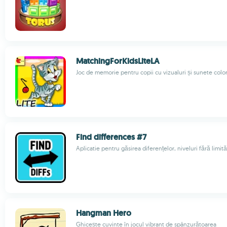
MatchingForKidsLiteLA
Joc de memorie pentru copii cu vizualuri și sunete colo
Find differences #7
Aplicatie pentru găsirea diferențelor, niveluri fără limit
Hangman Hero
Ghicește cuvinte în jocul vibrant de spânzurătoarea