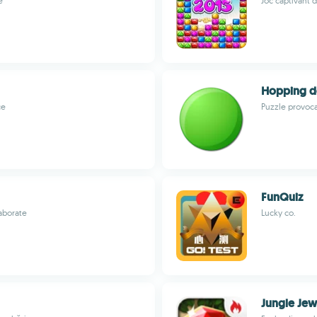
e
Joc captivant 
Hopping d
ce
Puzzle provoca
FunQuiz
laborate
Lucky co.
Jungle Jew