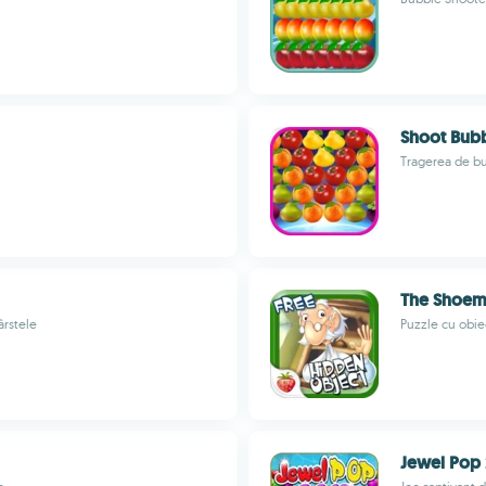
Shoot Bubb
Tragerea de bu
The Shoema
ârstele
Puzzle cu obie
Jewel Pop 