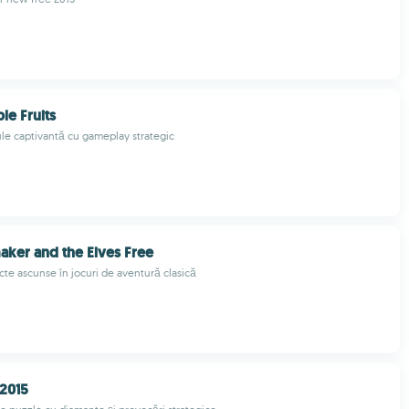
le Fruits
le captivantă cu gameplay strategic
ker and the Elves Free
cte ascunse în jocuri de aventură clasică
2015