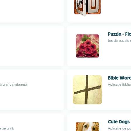
Puzzle - F
Joc de puzzle t
Bible Word
i grafică vibrantă
Aplicație Bibli
Cute Dogs 
 pe grilă
Aplicație de pu