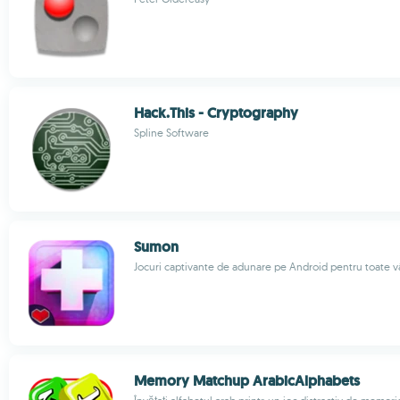
Hack.This - Cryptography
Spline Software
Sumon
Jocuri captivante de adunare pe Android pentru toate v
Memory Matchup ArabicAlphabets