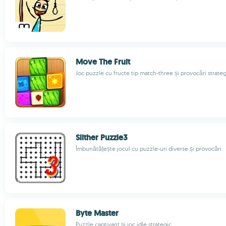
Move The Fruit
Joc puzzle cu fructe tip match-three și provocări strate
Slither Puzzle3
Îmbunătățește jocul cu puzzle-uri diverse și provocări
Byte Master
Puzzle captivant și joc idle strategic