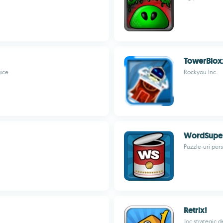
TowerBlox
gice
Rockyou Inc.
WordSupe
Puzzle-uri per
Retrix!
Joc strategic 