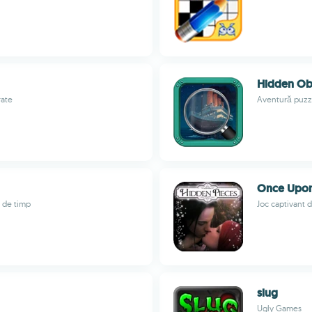
Hidden Obj
rate
Aventură puzzl
Once Upon
ă de timp
Joc captivant 
slug
Ugly Games