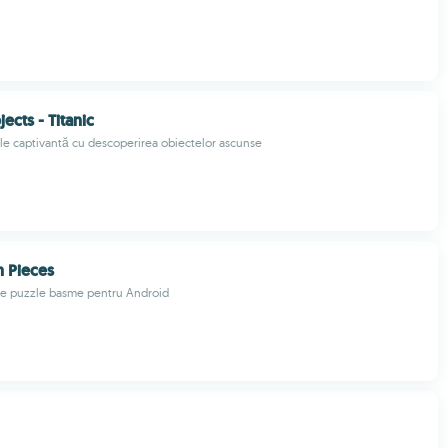
ects - Titanic
e captivantă cu descoperirea obiectelor ascunse
 Pieces
de puzzle basme pentru Android