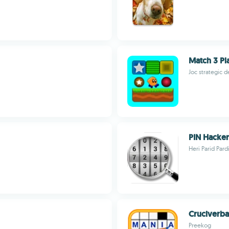
Match 3 Pl
Joc strategic 
PIN Hacker
Heri Parid Pard
Cruciverb
Preekog