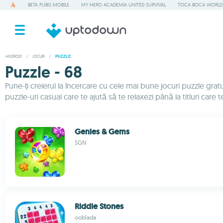
BETA PUBG MOBILE
MY HERO ACADEMIA UNITED SURVIVAL
TOCA BOCA WORLD
ANDROID
/
JOCURI
/
PUZZLE
Puzzle - 68
Pune-ți creierul la încercare cu cele mai bune jocuri puzzle gra
puzzle-uri casual care te ajută să te relaxezi până la titluri care 
Genies & Gems
SGN
Riddle Stones
ooblada