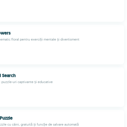
lowers
ematic floral pentru exerciții mentale și divertisment
 Search
a: puzzle-uri captivante și educative
Puzzle
zzle cu câini, gratuită și funcție de salvare automată