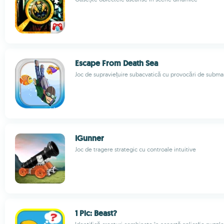
Escape From Death Sea
Joc de supraviețuire subacvatică cu provocări de subma
IGunner
Joc de tragere strategic cu controale intuitive
1 Pic: Beast?