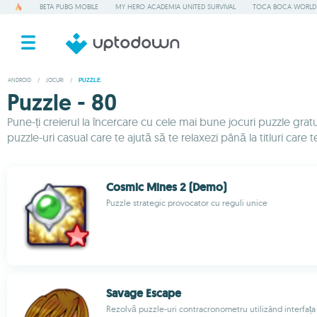
BETA PUBG MOBILE
MY HERO ACADEMIA UNITED SURVIVAL
TOCA BOCA WORLD
ANDROID
/
JOCURI
/
PUZZLE
Puzzle - 80
Pune-ți creierul la încercare cu cele mai bune jocuri puzzle gra
puzzle-uri casual care te ajută să te relaxezi până la titluri care 
Cosmic Mines 2 (Demo)
Puzzle strategic provocator cu reguli unice
Savage Escape
Rezolvă puzzle-uri contracronometru utilizând interfața 