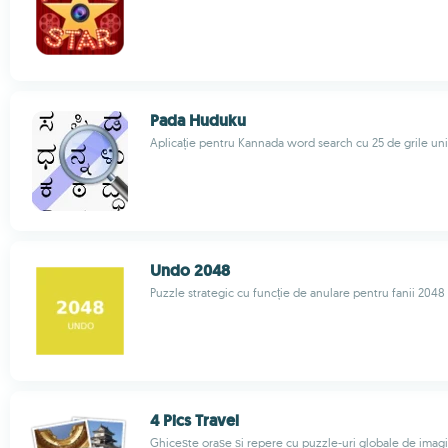
Pada Huduku
Aplicație pentru Kannada word search cu 25 de grile un
Undo 2048
Puzzle strategic cu funcție de anulare pentru fanii 2048
4 Pics Travel
Ghicește orașe și repere cu puzzle-uri globale de imagi