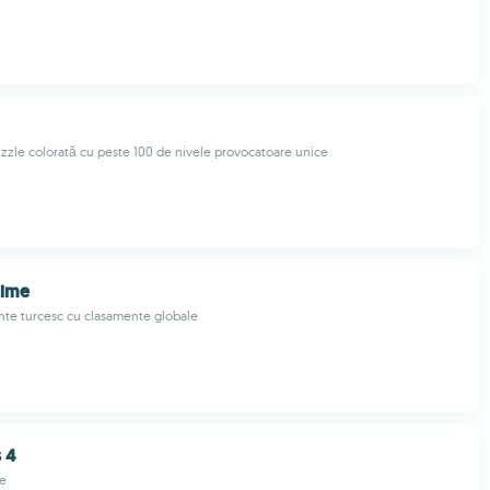
uzzle colorată cu peste 100 de nivele provocatoare unice
lime
nte turcesc cu clasamente globale
 4
e