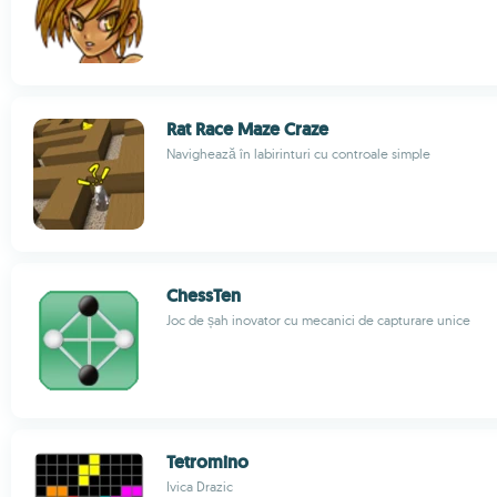
Rat Race Maze Craze
Navighează în labirinturi cu controale simple
ChessTen
Joc de șah inovator cu mecanici de capturare unice
Tetromino
Ivica Drazic