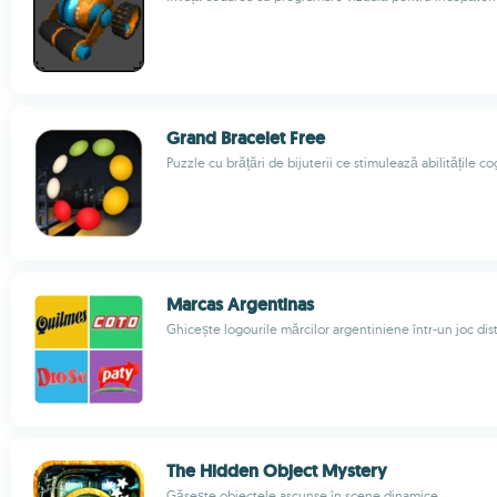
Grand Bracelet Free
Puzzle cu brățări de bijuterii ce stimulează abilitățile co
Marcas Argentinas
Ghicește logourile mărcilor argentiniene într-un joc dist
The Hidden Object Mystery
Găsește obiectele ascunse în scene dinamice