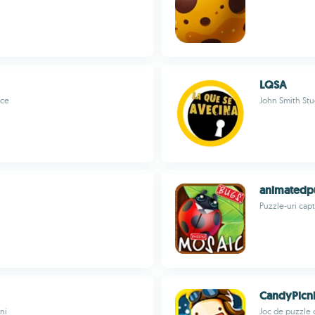
LQSA
ice
John Smith Stu
animatedp
Puzzle-uri cap
CandyPicn
ni
Joc de puzzle