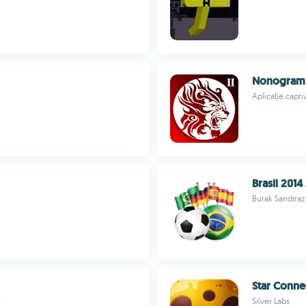
Nonogram 
Aplicație capt
Brasil 201
Burak Sandıraz
Star Conne
e
Silver Labs