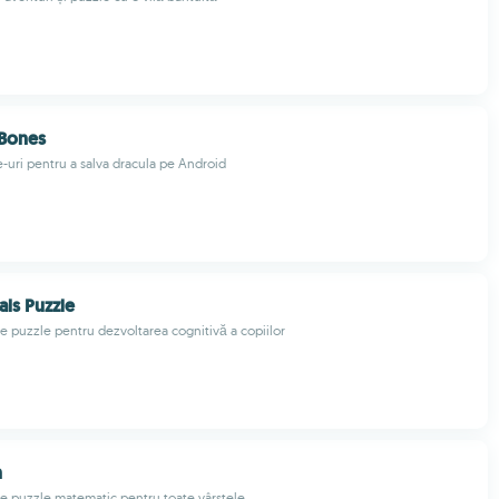
 Bones
-uri pentru a salva dracula pe Android
ls Puzzle
de puzzle pentru dezvoltarea cognitivă a copiilor
n
de puzzle matematic pentru toate vârstele