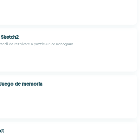
Sketch2
ivantă de rezolvare a puzzle-urilor nonogram
4 Juego de memoria
ct