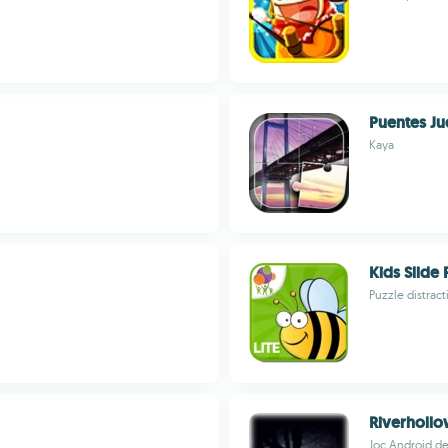
Puentes J
Kaya
Kids Slide 
Puzzle distract
Riverholl
Joc Android de