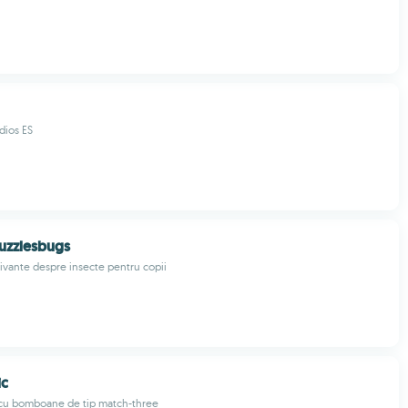
dios ES
uzzlesbugs
tivante despre insecte pentru copii
ic
 cu bomboane de tip match-three