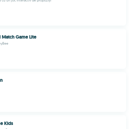
 cu un joc interactiv de propoziții
 Match Game Lite
eyBee
n
e Kids