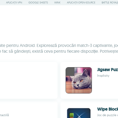
APLICAȚII VPN
GOOGLE SHEETS
WINK
APLICAȚII OPEN-SOURCE
BATTLE ROYAL
tuite pentru Android. Explorează provocări match-3 captivante, jo
te fac să gândești, există ceva pentru fiecare dispoziție. Potrivește,
Jigsaw Puz
Insplisity
Wipe Bloc
tactilă
Joc de puzzle 