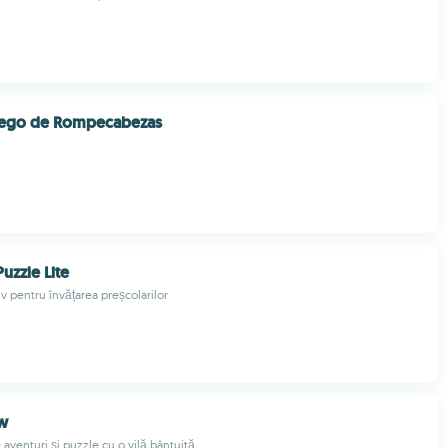
uego de Rompecabezas
Puzzle Lite
iv pentru învățarea preșcolarilor
ow
 aventuri și puzzle cu o vilă bântuită