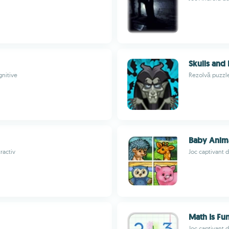
Skulls and
gnitive
Rezolvă puzzle
Baby Anima
ractiv
Joc captivant 
Math Is Fu
Joc captivant 