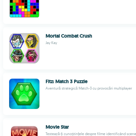
Mortal Combat Crush
Jay Kay
Fitz: Match 3 Puzzle
Aventură strategică Match-3 cu provocări multiplayer
Movie Star
Testează-ți cunoștințele despre filme identificând scen