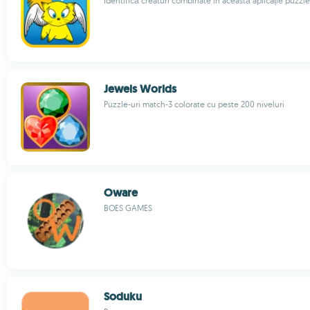
Identifică creaturi combinate în această aplicație puzzl
Jewels Worlds
Puzzle-uri match-3 colorate cu peste 200 niveluri
Oware
BOES GAMES
Soduku