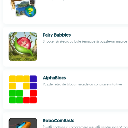
Fairy Bubbles
Shooter strategic cu bule tematice și puzzle-uri magice
AlphaBlocs
Puzzle retro de blocuri arcade cu controale intuitive
RoboComBasic
Învață codarea cu programare vizuală pentru începători