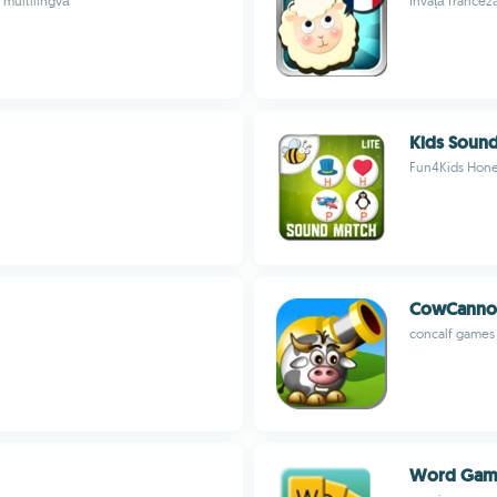
e multilingvă
Învață franceză
Kids Sound
Fun4Kids Hon
CowCanno
concalf games
Word Gam