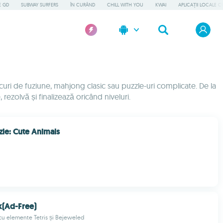
E GD
SUBWAY SURFERS
ÎN CURÂND
CHILL WITH YOU
KWAI
APLICAȚII LOCALE C
curi de fuziune, mahjong clasic sau puzzle-uri complicate. De la
 rezolvă și finalizează oricând niveluri.
zle: Cute Animals
k(Ad-Free)
cu elemente Tetris și Bejeweled