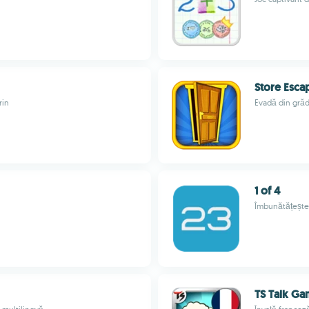
Store Esca
rin
Evadă din grăd
1 of 4
Îmbunătățește 
TS Talk G