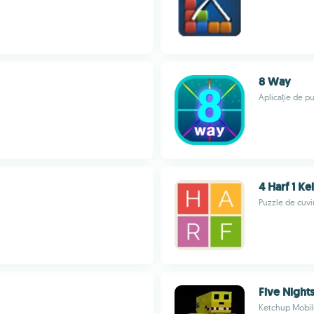
8 Way
Aplicație de p
4 Harf 1 Ke
Puzzle de cuvi
Five Nights
Ketchup Mobil