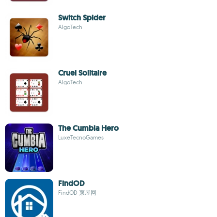
Switch Spider
AlgoTech
Cruel Solitaire
AlgoTech
The Cumbia Hero
LuxeTecnoGames
FindOD
FindOD 柬屋网