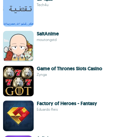
Tech4u
SaitAnime
moutongstd
Game of Thrones Slots Casino
Zynga
Factory of Heroes - Fantasy
Eduardo Reis