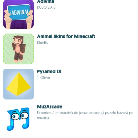
Adivina
KUBO S.A.S
Animal Skins for Minecraft
KlimBo
Pyramid 13
T. Oliver
MuzArcade
Experiență interactivă de jocuri arcade și puzzle bazată pe
muzică