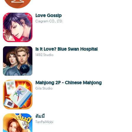
Love Gossip
Ciagram CO., LTD.
Is it Love? Blue Swan Hospital
1492 Studio
Mahjong 2P - Chinese Mahjong
Gila Studio
ดัมมี่
TanPaiMobi