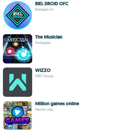
BIEL DROID OFC
Bielapps.inc
The Musician
Smilegate
WIZZO
MBC Group
Million games online
Hacker way