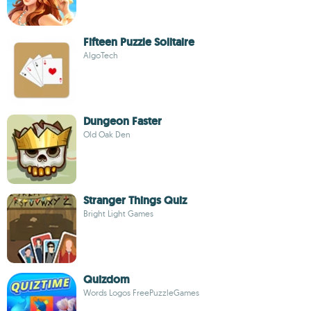
Fifteen Puzzle Solitaire
AlgoTech
Dungeon Faster
Old Oak Den
Stranger Things Quiz
Bright Light Games
Quizdom
Words Logos FreePuzzleGames