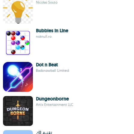
Nicolas Souto
Bubbles in Line
notnull.ro
Dot n Beat
Badsnowball Limited
Dungeonborne
Artix Entertainment LLC
تقنية لك