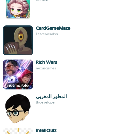
CardGameMaze
Fearemember
Rich Wars
nexusgames
المطور المغربي
thdeveloper
InteliQuiz