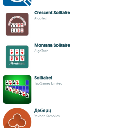
Crescent Solitaire
AlgoTech
Montana Solitaire
AlgoTech
Solitaire!
TaoGames Limited
Деберц
Yevhen Samoilov