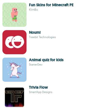
Fun Skins for Minecraft PE
KlimBo
Noumi
Treebit Technologies
Animal quiz for kids
StarterDev
Trivia Flow
SmartApp Designs