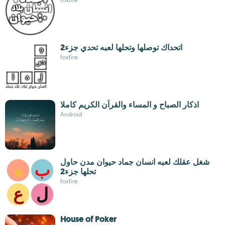
اتحداك توصلها وتحلها لعبه تحدي جزء2
foxfire
اذكار الصباح و المساء والقرآن الكريم كاملا
Android
شغل عقلك لعبه انسان جماد حيوان مدن حاول
تحلها جزء2
foxfire
House of Poker