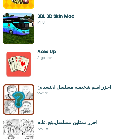
BBL BD Skin Mod
MFU
Aces Up
AlgoTech
احزر اسم شخصيه مسلسل ا.لنسيا.ن
foxfire
احزر ممثلين مسلسل.بنج.عا.م
foxfire