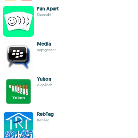
Fun Apart
Shareabl
Media
appsgeyser
Yukon
AlgoTech
RebTag
RebTag