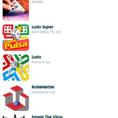
NEOWIZ
Ludo Super
WATCHWELL PTE. LTD.
Ludo
Roshan K tips
RollaMarble
RollaMarble.com
Smash The Virus