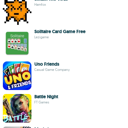
Hamfox
Solitaire Card Game Free
Lezigame
Uno Friends
Casual Game Company
Battle Night
FT Games