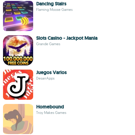
Dancing Stairs
Flaming Moose Games
Slots Casino - Jackpot Mania
Grande Games
Juegos Varios
DesarrApps
Homebound
Troy Makes Games