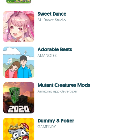
Sweet Dance
AU Dance Studio
Adorable Beats
AMANOTES
Mutant Creatures Mods
Amazing app developer
Dummy & Poker
GAMEINDY