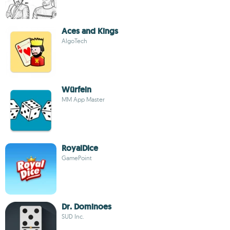
Aces and Kings
AlgoTech
Würfeln
MM App Master
RoyalDice
GamePoint
Dr. Dominoes
SUD Inc.