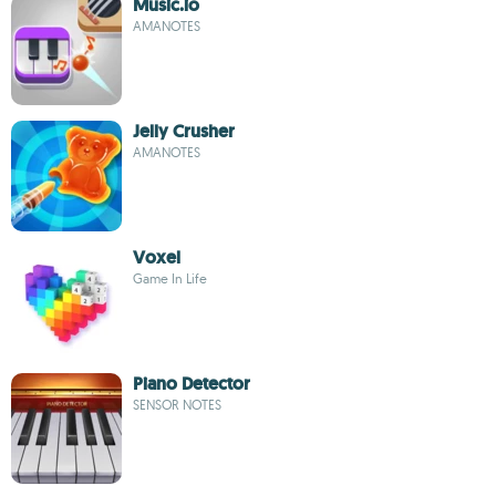
Music.io
AMANOTES
Jelly Crusher
AMANOTES
Voxel
Game In Life
Piano Detector
SENSOR NOTES