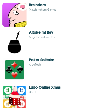
Braindom
Matchingham Games
Altoke mi Rey
Angel y Giuliana Co.
Poker Solitaire
AlgoTech
Ludo Online Xmas
U.S.D