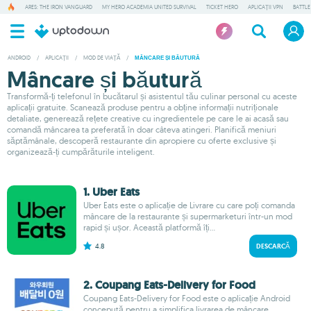
ARES: THE IRON VANGUARD
MY HERO ACADEMIA UNITED SURVIVAL
TICKET HERO
APLICAȚII VPN
BATTLE
ANDROID
/
APLICAȚII
/
MOD DE VIAȚĂ
/
MÂNCARE ȘI BĂUTURĂ
Mâncare și băutură
Transformă-ți telefonul în bucătarul și asistentul tău culinar personal cu aceste
aplicații gratuite. Scanează produse pentru a obține informații nutriționale
detaliate, generează rețete creative cu ingredientele pe care le ai acasă sau
comandă mâncarea ta preferată în doar câteva atingeri. Planifică meniuri
săptămânale, descoperă restaurante din apropiere cu oferte exclusive și
organizează-ți cumpărăturile inteligent.
1. Uber Eats
Uber Eats este o aplicație de Livrare cu care poți comanda
mâncare de la restaurante și supermarketuri într-un mod
rapid și ușor. Această platformă îți...
4.8
DESCARCĂ
2. Coupang Eats-Delivery for Food
Coupang Eats-Delivery for Food este o aplicație Android
concepută pentru a simplifica livrarea de mâncare,