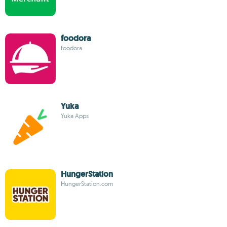
foodora
foodora
Yuka
Yuka Apps
HungerStation
HungerStation.com