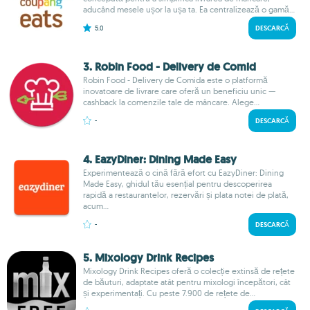
aducând mesele ușor la ușa ta. Ea centralizează o gamă...
5.0
DESCARCĂ
3. Robin Food - Delivery de Comid
Robin Food - Delivery de Comida este o platformă
inovatoare de livrare care oferă un beneficiu unic —
cashback la comenzile tale de mâncare. Alege...
-
DESCARCĂ
4. EazyDiner: Dining Made Easy
Experimentează o cină fără efort cu EazyDiner: Dining
Made Easy, ghidul tău esențial pentru descoperirea
rapidă a restaurantelor, rezervări și plata notei de plată,
acum...
-
DESCARCĂ
5. Mixology Drink Recipes
Mixology Drink Recipes oferă o colecție extinsă de rețete
de băuturi, adaptate atât pentru mixologi începători, cât
și experimentați. Cu peste 7.900 de rețete de...