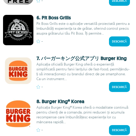
-
DESCARCĂ
6. Pit Boss Grills
Pit Boss Grills este o aplicație versatilă proiectată pentru a
îmbunătăți experiența ta de grătar, oferind control precis
asupra grătarului tău Pit Boss. Îți permite...
-
DESCARCĂ
7. バーガーキング公式アプリ Burger King
Aplicația oficială Burger King oferă o experiență
simplificată pentru fanii lanțului de fast-food, permițându-
ți să interacționezi cu brandul direct de pe smartphone.
Ca un instrument...
-
DESCARCĂ
8. Burger King® Korea
Aplicația Burger King® Korea oferă o modalitate continuă
pentru clienți de a comanda, primi reduceri și acumula
recompense care îmbunătățesc experiența lor cu
mâncarea rapidă...
-
DESCARCĂ