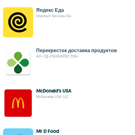
Яндекс Еда
Intertech Services AG
Перекресток доставка продуктов
АО «ТД «ПЕРЕКРЕСТОК»
McDonald's USA
McDonalds USA, LLC
Mr D Food