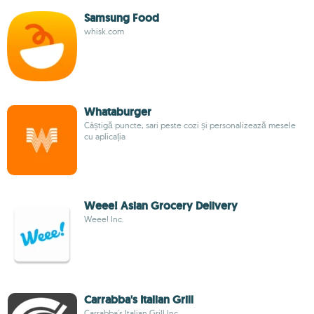
Samsung Food
whisk.com
Whataburger
Câștigă puncte, sari peste cozi și personalizează mesele
cu aplicația
Weee! Asian Grocery Delivery
Weee! Inc.
Carrabba's Italian Grill
Carrabba's Italian Grill Inc.