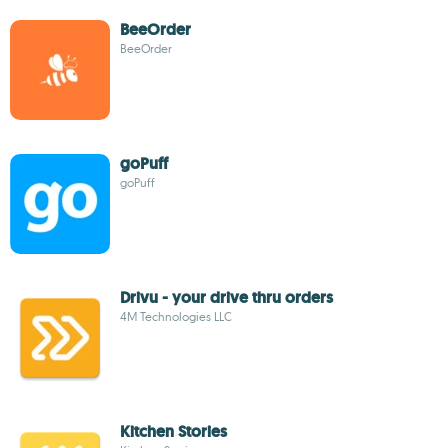
BeeOrder
BeeOrder
goPuff
goPuff
Drivu - your drive thru orders
4M Technologies LLC
Kitchen Stories