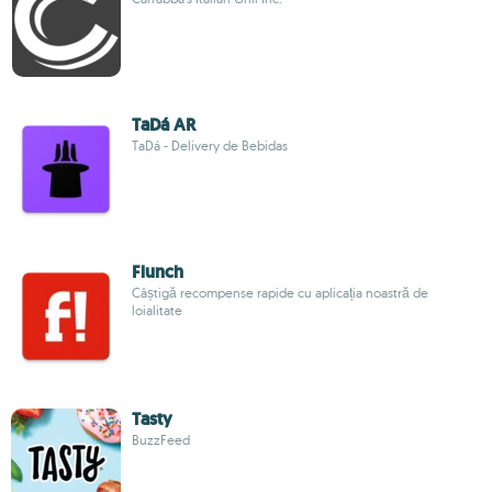
TaDá AR
TaDá - Delivery de Bebidas
Flunch
Câștigă recompense rapide cu aplicația noastră de
loialitate
Tasty
BuzzFeed