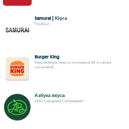
Samurai | Юрга
FoodSoul
Burger King
Îmbunătățește masa cu recompense BK și ridicare
convenabilă
Азбука вкуса
ООО "Городской Супермаркет"