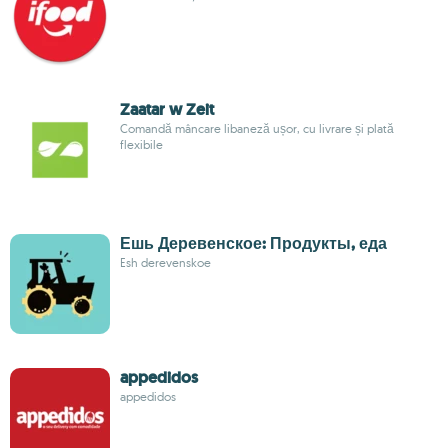
Zaatar w Zeit
Comandă mâncare libaneză ușor, cu livrare și plată
flexibile
Ешь Деревенское: Продукты, еда
Esh derevenskoe
appedidos
appedidos