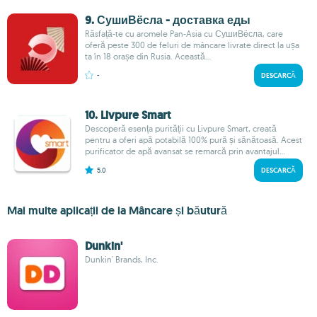
9. СушиВёсла - доставка еды
Răsfață-te cu aromele Pan-Asia cu СушиВёсла, care
oferă peste 300 de feluri de mâncare livrate direct la ușa
ta în 18 orașe din Rusia. Această...
-
DESCARCĂ
10. Livpure Smart
Descoperă esența purității cu Livpure Smart, creată
pentru a oferi apă potabilă 100% pură și sănătoasă. Acest
purificator de apă avansat se remarcă prin avantajul...
5.0
DESCARCĂ
Mai multe aplicații de la Mâncare și băutură
Dunkin'
Dunkin' Brands, Inc.