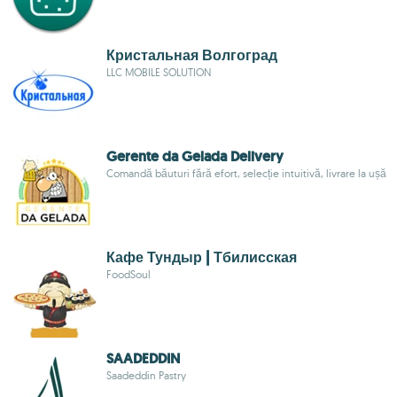
Кристальная Волгоград
LLC MOBILE SOLUTION
Gerente da Gelada Delivery
Comandă băuturi fără efort, selecție intuitivă, livrare la ușă
Кафе Тундыр | Тбилисская
FoodSoul
SAADEDDIN
Saadeddin Pastry