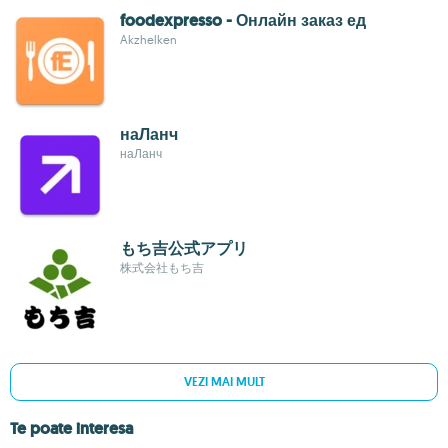
foodexpresso - Онлайн заказ ед
Akzhelken
наЛанч
наЛанч
もち吉公式アプリ
株式会社もち吉
VEZI MAI MULT
Te poate interesa