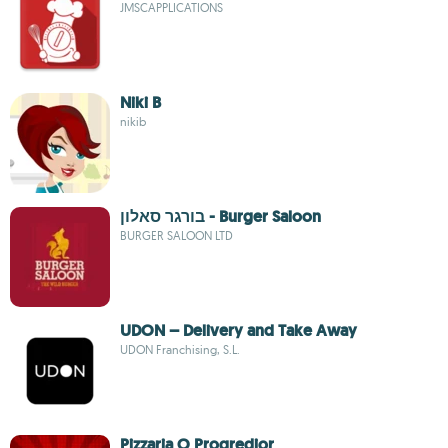
JMSCAPPLICATIONS
Niki B
nikib
בורגר סאלון - Burger Saloon
BURGER SALOON LTD
UDON – Delivery and Take Away
UDON Franchising, S.L.
Pizzaria O Progredior