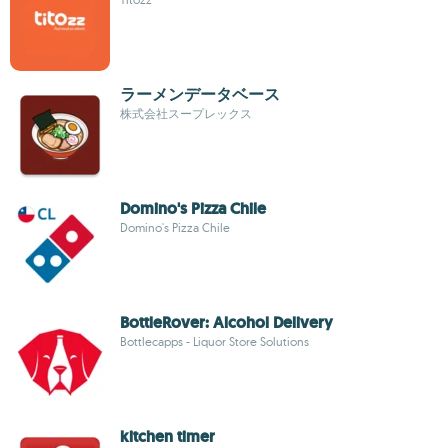
ラーメンデータベース
株式会社スープレックス
Domino's Pizza Chile
Domino's Pizza Chile
BottleRover: Alcohol Delivery
Bottlecapps - Liquor Store Solutions
kitchen timer