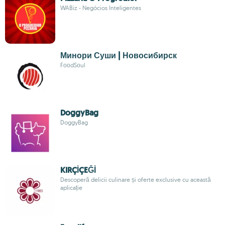
WABiz - Negócios Inteligentes
Минори Суши | Новосибирск
FооdSоul
DoggyBag
DoggyBag
KIRÇİÇEĞİ
Descoperă delicii culinare și oferte exclusive cu această
aplicație