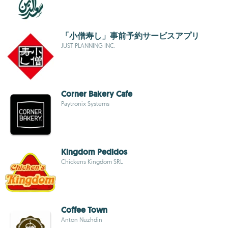
「小僧寿し」事前予約サービスアプリ
JUST PLANNING INC.
Corner Bakery Cafe
Paytronix Systems
Kingdom Pedidos
Chickens Kingdom SRL
Coffee Town
Anton Nuzhdin