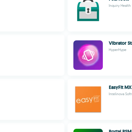
Inquiry Health
Vibrator S
HyperHype
EasyFit MX
Intelinova Sof
Portal RS