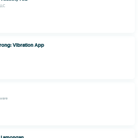
 LLC
trong: Vibration App
tware
M Lamongan