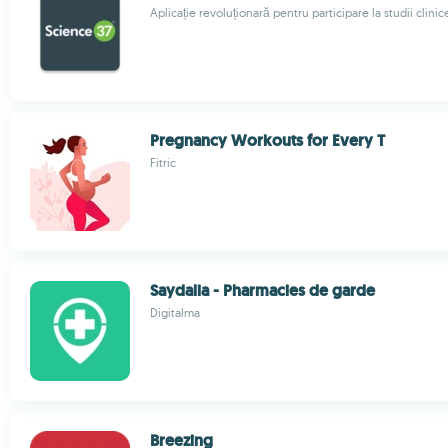
Aplicație revoluționară pentru participare la studii clini
Pregnancy Workouts for Every T
Fitric
Saydalia - Pharmacies de garde
Digitalma
Breezing