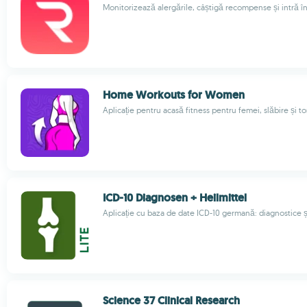
Monitorizează alergările, câștigă recompense și intră î
Home Workouts for Women
Aplicație pentru acasă fitness pentru femei, slăbire și to
ICD-10 Diagnosen + Heilmittel
Aplicație cu baza de date ICD-10 germană: diagnostice ș
Science 37 Clinical Research