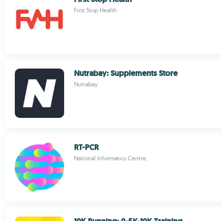
First Stop Health
Nutrabay: Supplements Store
Nutrabay
RT-PCR
National Informatics Centre.