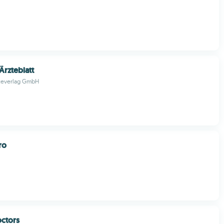
Ärzteblatt
teverlag GmbH
ro
octors