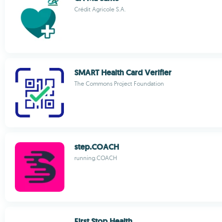
Crédit Agricole S.A.
SMART Health Card Verifier
The Commons Project Foundation
step.COACH
running.COACH
First Stop Health