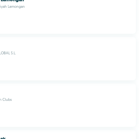
iyah Lamongan
OBAL S.L.
h Clubs