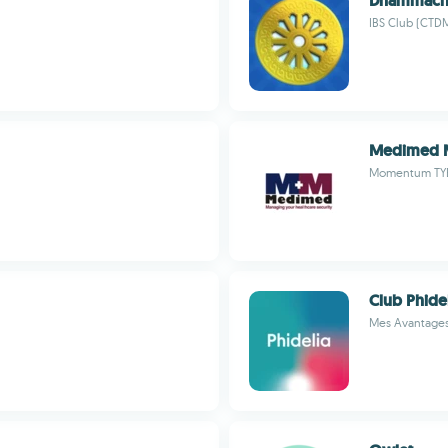
Dhammach
IBS Club (CTD
Medimed M
Momentum TYB 
Club Phide
Mes Avantages