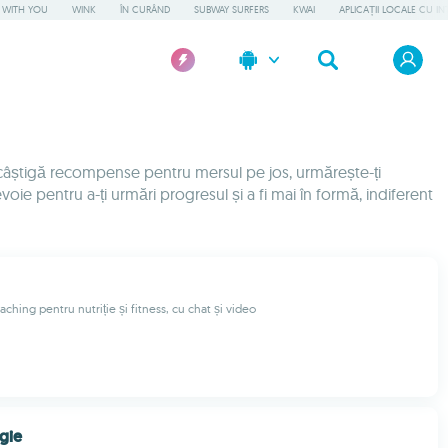
L WITH YOU
WINK
ÎN CURÂND
SUBWAY SURFERS
KWAI
APLICAȚII LOCALE CU IN
e, câștigă recompense pentru mersul pe jos, urmărește-ți
oie pentru a-ți urmări progresul și a fi mai în formă, indiferent
aching pentru nutriție și fitness, cu chat și video
gie