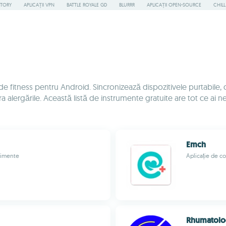
STORY
APLICAȚII VPN
BATTLE ROYALE GD
BLURRR
APLICAȚII OPEN-SOURCE
CHIL
ii de fitness pentru Android. Sincronizează dispozitivele purtabil
alergările. Această listă de instrumente gratuite are tot ce ai nev
Emch
enimente
Aplicație de co
Rhumatolo