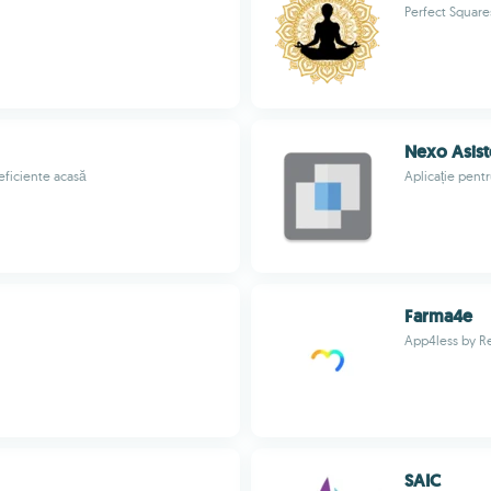
Perfect Square
Nexo Asist
eficiente acasă
Aplicație pentr
Farma4e
App4less by R
SAIC