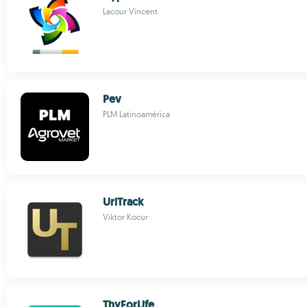
Lacour Vincent
Pev
PLM Latinoamérica
UriTrack
Viktor Kocur
ThyForLife