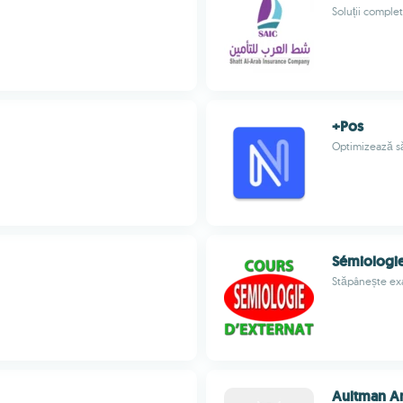
Soluții comple
+Pos
Optimizează să
Sémiologi
Stăpânește ex
Aultman A