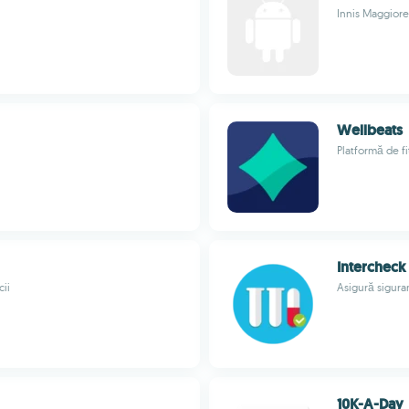
Innis Maggiore
Wellbeats
Platformă de fi
Intercheck
cii
Asigură siguran
10K-A-Day