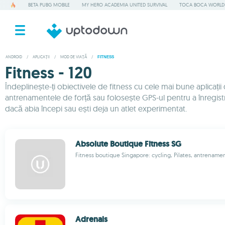
BETA PUBG MOBILE
MY HERO ACADEMIA UNITED SURVIVAL
TOCA BOCA WORLD
ANDROID
/
APLICAȚII
/
MOD DE VIAȚĂ
/
FITNESS
Fitness - 120
Îndeplinește-ți obiectivele de fitness cu cele mai bune aplicaț
antrenamentele de forță sau folosește GPS-ul pentru a înregistra 
dacă abia începi sau ești deja un atlet experimentat.
Absolute Boutique Fitness SG
Fitness boutique Singapore: cycling, Pilates, antrename
Adrenals