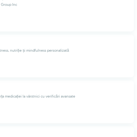
 Group Inc
tness, nutriție și mindfulness personalizată
ța medicației la vârstnici cu verificări avansate