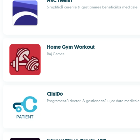
ARC Health
Simplifică cererile și gestionarea beneficiilor medicale
Home Gym Workout
Raj Games
CliniDo
Programează doctori & gestionează ușor date medicale 