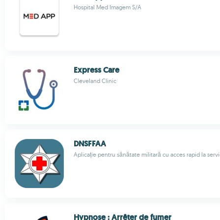
Hospital Med Imagem S/A
Express Care
Cleveland Clinic
DNSFFAA
Aplicație pentru sănătate militară cu acces rapid la servi
Hypnose : Arrêter de fumer