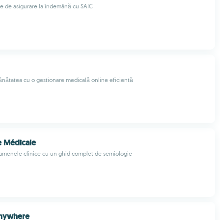
te de asigurare la îndemână cu SAIC
nătatea cu o gestionare medicală online eficientă
e Médicale
amenele clinice cu un ghid complet de semiologie
nywhere