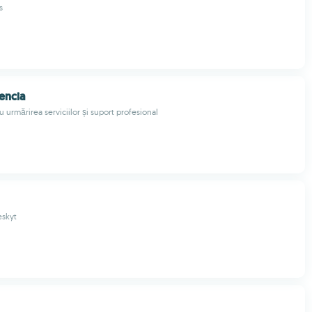
s
encia
u urmărirea serviciilor și suport profesional
eskyt