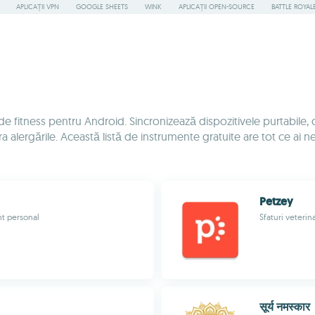
APLICAȚII VPN
GOOGLE SHEETS
WINK
APLICAȚII OPEN-SOURCE
BATTLE ROYAL
ii de fitness pentru Android. Sincronizează dispozitivele purtabil
alergările. Această listă de instrumente gratuite are tot ce ai nev
Petzey
nt personal
Sfaturi veterin
सूर्य नमस्कार