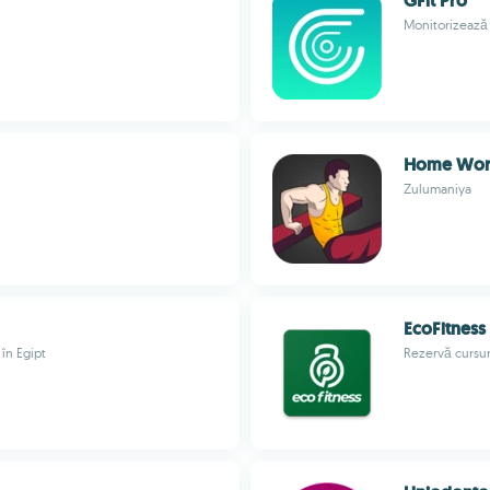
GFit Pro
Monitorizează 
Home Work
Zulumaniya
EcoFitness
în Egipt
Rezervă cursur