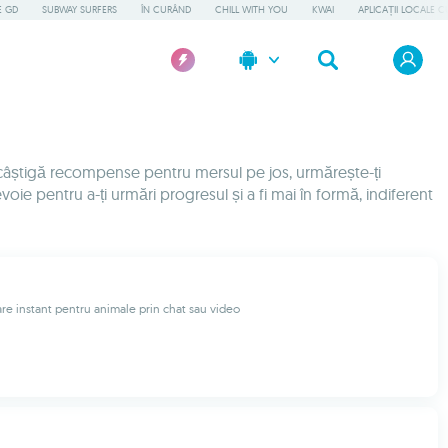
E GD
SUBWAY SURFERS
ÎN CURÂND
CHILL WITH YOU
KWAI
APLICAȚII LOCALE C
e, câștigă recompense pentru mersul pe jos, urmărește-ți
oie pentru a-ți urmări progresul și a fi mai în formă, indiferent
are instant pentru animale prin chat sau video