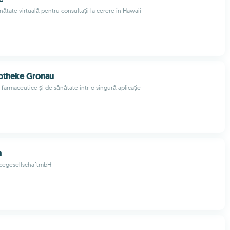
nătate virtuală pentru consultații la cerere în Hawaii
otheke Gronau
e farmaceutice și de sănătate într-o singură aplicație
h
cegesellschaftmbH