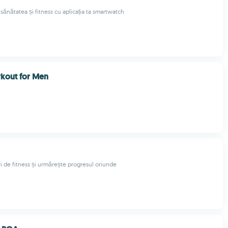
sănătatea și fitness cu aplicația ta smartwatch
out for Men
i de fitness și urmărește progresul oriunde