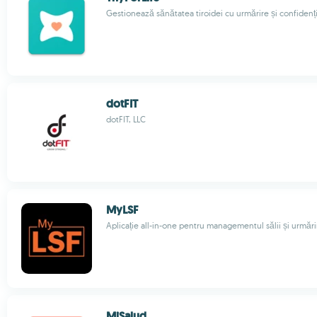
Gestionează sănătatea tiroidei cu urmărire și confidenți
dotFIT
dotFIT, LLC
MyLSF
Aplicație all-in-one pentru managementul sălii și urmări
MiSalud