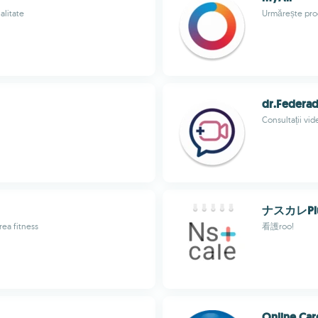
alitate
Urmărește prog
dr.Federad
Consultații vi
ナスカレPl
rea fitness
看護roo!
Online Car