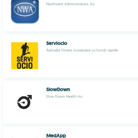
Northwest Administrators, Inc.
Serviocio
Aplicație fitness inovatoare cu funcții rapide
SlowDown
Slow Down Health Inc.
MedApp