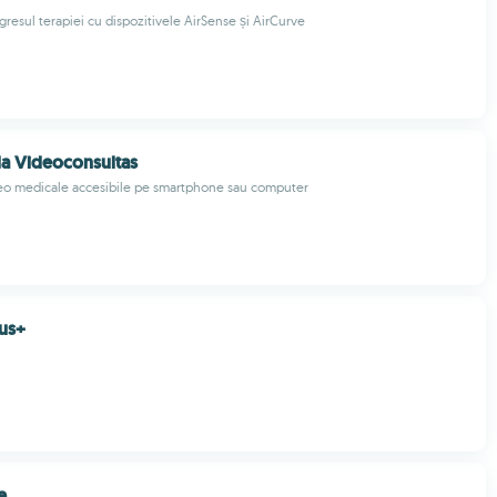
resul terapiei cu dispozitivele AirSense și AirCurve
a Videoconsultas
deo medicale accesibile pe smartphone sau computer
us+
e