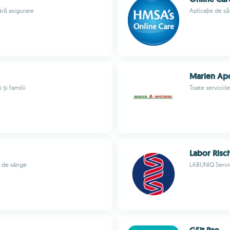
ără asigurare
Aplicație de să
Marien Ap
și familii
Toate serviciil
Labor Risc
e de sânge
LABUNIQ Servi