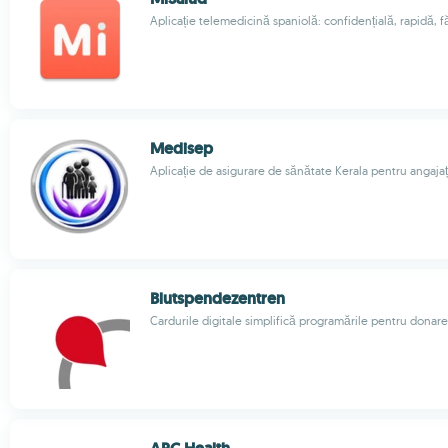
Aplicație telemedicină spaniolă: confidențială, rapidă, f
Medisep
Aplicație de asigurare de sănătate Kerala pentru angajați 
Blutspendezentren
Cardurile digitale simplifică programările pentru donar