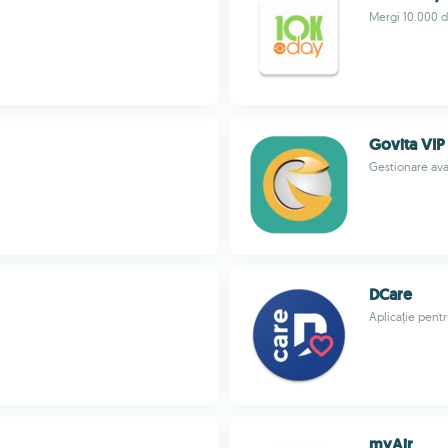
Mergi 10.000 de
Govita VIP
Gestionare ava
DCare
Aplicație pent
myAir