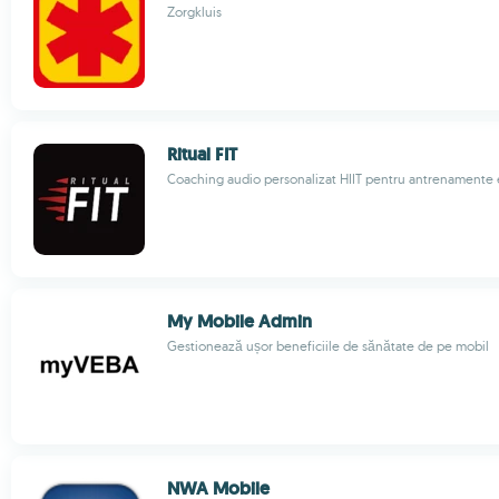
Zorgkluis
Ritual FIT
Coaching audio personalizat HIIT pentru antrenamente 
My Mobile Admin
Gestionează ușor beneficiile de sănătate de pe mobil
NWA Mobile