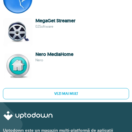
MegaGet Streamer
02Software
Nero MediaHome
Nero
VEZI MAI MULT
Uptodown este un magazin multi-platformă de aplicații