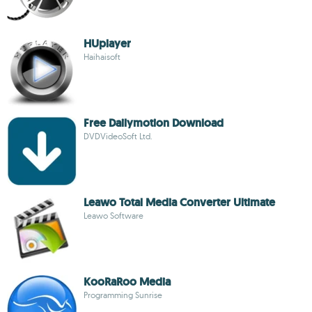
HUplayer
Haihaisoft
Free Dailymotion Download
DVDVideoSoft Ltd.
Leawo Total Media Converter Ultimate
Leawo Software
KooRaRoo Media
Programming Sunrise