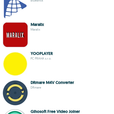
BlueBrick
Maralix
Maralix
YOOPLAYER
PC PRAHA s.r.o.
DRmare M4V Converter
DRmare
Gihosoft Free Video Joiner