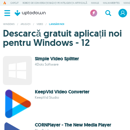
CAPCUT
ROBOȚI DE CONVERSAȚIE BAZAȚI PE INTELIGENȚA ARTIFICIALĂ
MANUS
MALWAREBYTES
MANG
WINDOWS
/
APLICAȚII
/
VIDEO
/
LANSĂRI NOI
Descarcă gratuit aplicații noi
pentru Windows - 12
Simple Video Splitter
4Dots Software
KeepVid Video Converter
KeepVid Studio
CORNPlayer - The New Media Player