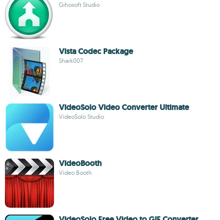
Gihosoft Studio
Vista Codec Package
Shark007
VideoSolo Video Converter Ultimate
VideoSolo Studio
VideoBooth
Video Booth
VideoSolo Free Video to GIF Converter