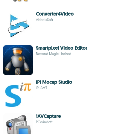
Converter4Video
AbbelsSoft
Smartpixel Video Editor
Beyond Magic Limited
iPi Mocap Studio
iPi SofT
1AVCapture
PCwindoft