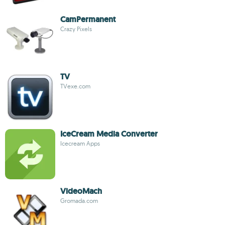
CamPermanent
Crazy Pixels
TV
TVexe.com
IceCream Media Converter
Icecream Apps
VideoMach
Gromada.com