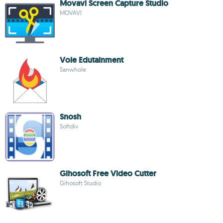
Movavi Screen Capture Studio
MOVAVI
Vole Edutainment
Sanwhole
Snosh
Softdiv
Gihosoft Free Video Cutter
Gihosoft Studio