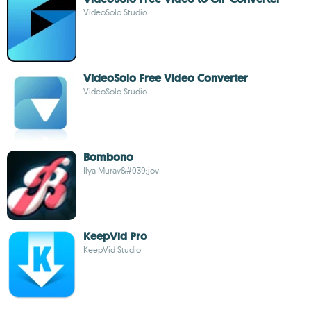
VideoSolo Studio
VideoSolo Free Video Converter
VideoSolo Studio
Bombono
Ilya Murav&#039;jov
KeepVid Pro
KeepVid Studio