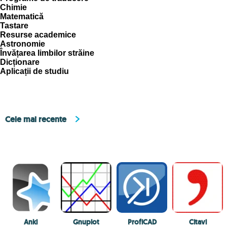
Chimie
Matematică
Tastare
Resurse academice
Astronomie
Învățarea limbilor străine
Dicționare
Aplicații de studiu
Cele mai recente
Anki
Gnuplot
ProfiCAD
Citavi