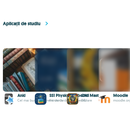
Aplicații de studiu
Anki
SS1 Physics Textbook
Civil Master
Moodle
Cel mai bun instrument de carduri de memorare
Kenneth
DRJ
moodle.or