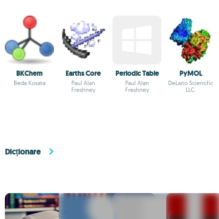
BKChem
Earths Core
Periodic Table
PyMOL
Beda Kosata
Paul Alan
Paul Alan
DeLano Scientific
Freshney
Freshney
LLC.
Dicționare