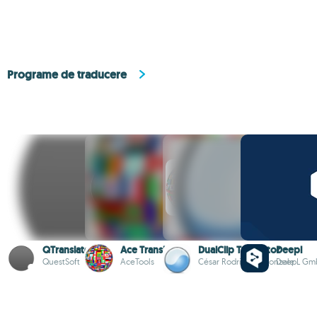
Programe de traducere
QTranslate
Ace Translator
DualClip Translator
Deepl
QuestSoft
AceTools
César Rodriguez Gonzale
DeepL Gm