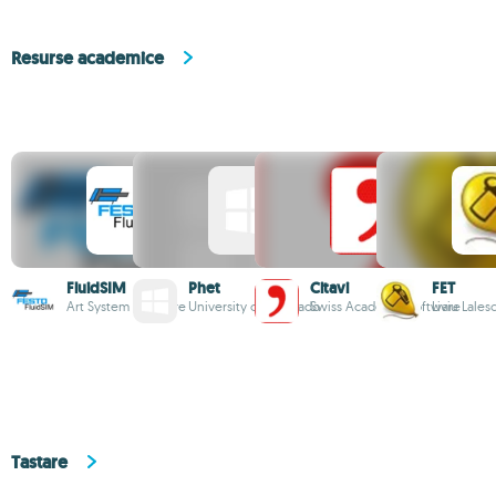
Resurse academice
FluidSIM
Phet
Citavi
FET
Art System Software
University of Colorado
Swiss Academic Software
Liviu Lales
Tastare