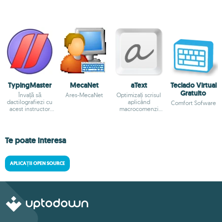
TypingMaster
MecaNet
aText
Teclado Virtual
Gratuito
Învață să
Ares-MecaNet
Optimizați scrisul
dactilografiezi cu
aplicând
Comfort Sofware
acest instructor
macrocomenzi
personal
cuvintelor
specifice
Te poate interesa
APLICAȚII OPEN SOURCE