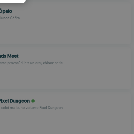
PANISH
Ópalo
OMANIAN
iunea Céfira
ds Meet
rse provocări într-un oraș chinez antic
Pixel Dungeon
 celei mai bune variante Pixel Dungeon