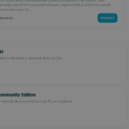
te Fusion este o reinterpretare totală a universului Pokemon, care
riența clasică într-una surprinzătoare, imprevizibilă și profund creativă.
munitate, jocul te...
descărcări
DESCARCĂ
ki
 Nikki în Miraland și salvează Wishing One
Community Edition
 metodă de a juca Fallout 2 pe PC-uri moderne