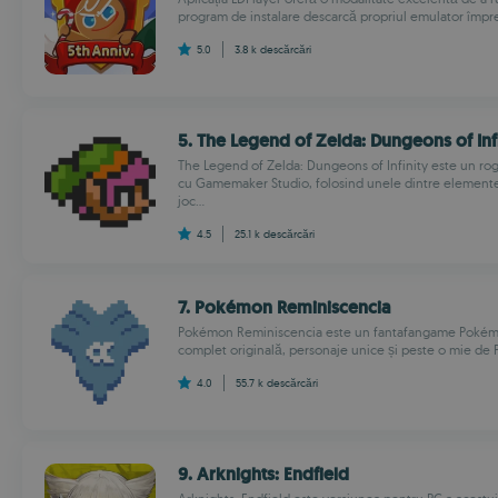
program de instalare descarcă propriul emulator împr
5.0
3.8 k
descărcări
5. The Legend of Zelda: Dungeons of Inf
The Legend of Zelda: Dungeons of Infinity este un ro
cu Gamemaker Studio, folosind unele dintre elementel
joc...
4.5
25.1 k
descărcări
7. Pokémon Reminiscencia
Pokémon Reminiscencia este un fantafangame Pokémo
complet originală, personaje unice și peste o mie de 
4.0
55.7 k
descărcări
9. Arknights: Endfield