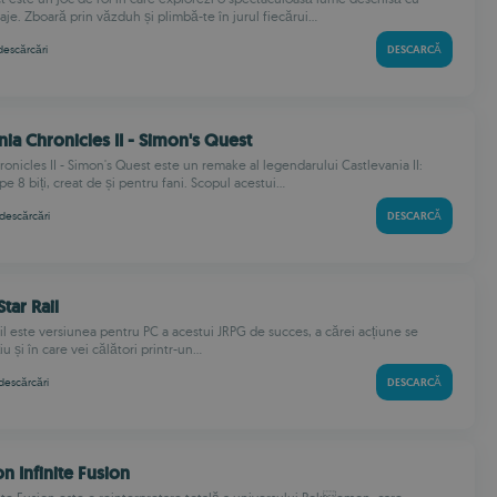
je. Zboară prin văzduh și plimbă-te în jurul fiecărui...
descărcări
DESCARCĂ
nia Chronicles II - Simon's Quest
onicles II - Simon's Quest este un remake al legendarului Castlevania II:
e 8 biți, creat de și pentru fani. Scopul acestui...
descărcări
DESCARCĂ
Star Rail
il este versiunea pentru PC a acestui JRPG de succes, a cărei acțiune se
u și în care vei călători printr-un...
descărcări
DESCARCĂ
n Infinite Fusion