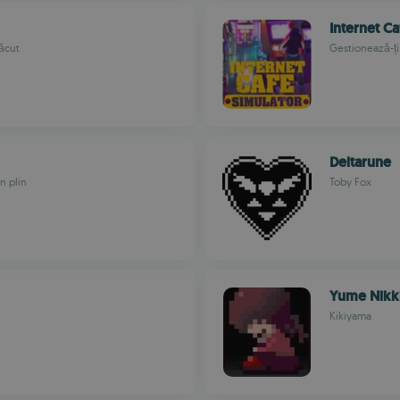
Internet Ca
făcut
Gestionează-ți
Deltarune
n plin
Toby Fox
Yume Nikk
Kikiyama