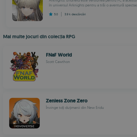
Arknights: Endfield este versiunea pentru PC a acestui
în universul Arknights pentru a trăi o aventură spectacu
5.0
3.9 k
descărcări
Mai multe jocuri din colecția RPG
FNaF World
Scott Cawthon
Zenless Zone Zero
Învinge toți dușmanii din New Eridu