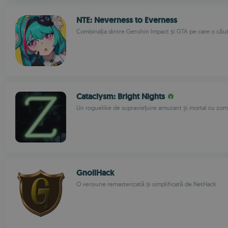
NTE: Neverness to Everness
Combinația dintre Genshin Impact și GTA pe care o căut
Cataclysm: Bright Nights
Un roguelike de supraviețuire amuzant și mortal cu zom
GnollHack
O versiune remasterizată și simplificată de NetHack