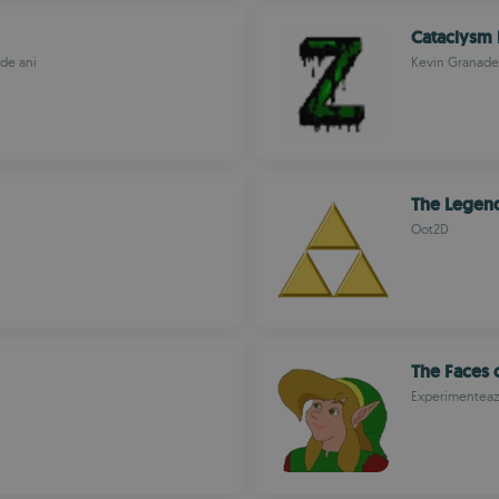
Cataclysm
de ani
Kevin Granad
The Legend
Oot2D
The Faces 
Experimentează