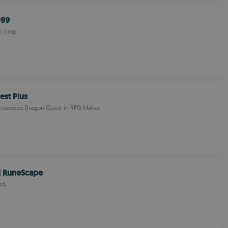
999
n timp
st Plus
ctaculos Dragon Quest în RPG Maker
l RuneScape
td,