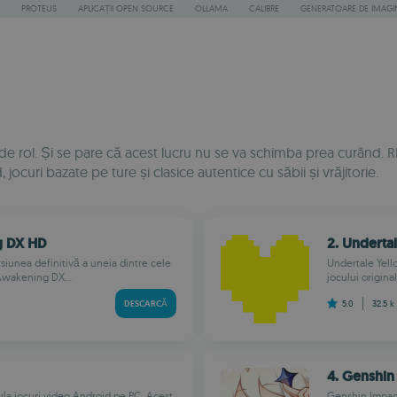
PROTEUS
APLICAȚII OPEN SOURCE
OLLAMA
CALIBRE
GENERATOARE DE IMAGINI
 rol. Și se pare că acest lucru nu se va schimba prea curând. RPG
, jocuri bazate pe ture și clasice autentice cu săbii și vrăjitorie.
g DX HD
2. Underta
iunea definitivă a uneia dintre cele
Undertale Yell
 Awakening DX...
jocului origina
DESCARCĂ
5.0
32.5 k
4. Genshin
ula jocuri video Android pe PC. Acest
Genshin Impact