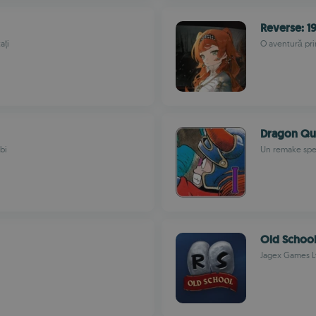
Reverse: 1
ați
O aventură pri
Dragon Que
bi
Un remake spe
Old Schoo
Jagex Games L