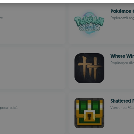
S
Pokémon 
R
ce
Explorează reg
Where Win
Depășește dive
Shattered 
apocaliptică
Versiunea PC a