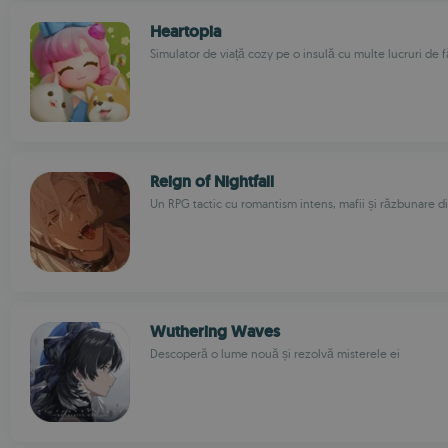
Heartopia
Simulator de viață cozy pe o insulă cu multe lucruri de 
Reign of Nightfall
Un RPG tactic cu romantism intens, mafii și răzbunare di
Wuthering Waves
Descoperă o lume nouă și rezolvă misterele ei