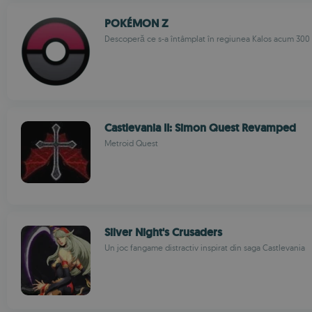
POKÉMON Z
Descoperă ce s-a întâmplat în regiunea Kalos acum 300 
Castlevania II: Simon Quest Revamped
Metroid Quest
Silver Night's Crusaders
Un joc fangame distractiv inspirat din saga Castlevania