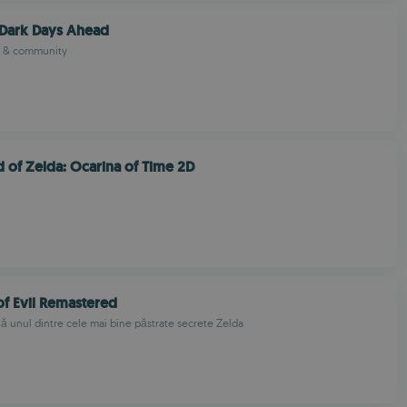
 Dark Days Ahead
e & community
 of Zelda: Ocarina of Time 2D
of Evil Remastered
 unul dintre cele mai bine păstrate secrete Zelda