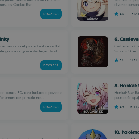
eună cu Cookie Run:...
diverse persona
DESCARCĂ
4.5
1.6 M
inity
6. Castleva
guelike complet procedural dezvoltat
Castlevania Chr
e grafice originale din legendarul
Simon's Quest p
5.0
14.2 k
DESCARCĂ
8. Honkai: 
n pentru PC, care include o poveste
Honkai: Star Ra
Pokémoni din primele nouă...
petrece în spați
DESCARCĂ
4.9
62.1 k
10. Pokémo