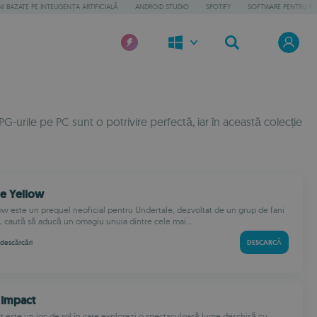
 BAZATE PE INTELIGENȚA ARTIFICIALĂ
ANDROID STUDIO
SPOTIFY
SOFTWARE PENTRU FI
-urile pe PC sunt o potrivire perfectă, iar în această colecție
le Yellow
ow este un prequel neoficial pentru Undertale, dezvoltat de un grup de fani
l, caută să aducă un omagiu unuia dintre cele mai...
descărcări
DESCARCĂ
 Impact
 este un joc de rol în care explorezi o spectaculoasă lume deschisă cu