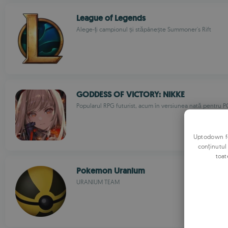
League of Legends
Alege-ți campionul și stăpânește Summoner's Rift
GODDESS OF VICTORY: NIKKE
Popularul RPG futurist, acum în versiunea nată pentru P
Uptodown fol
conținutul
toat
Pokemon Uranium
URANIUM TEAM