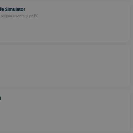
fe Simulator
 propria afacere și pe PC
i