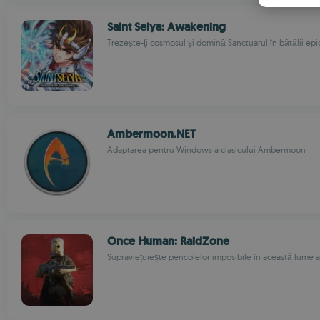
Saint Seiya: Awakening
Trezește-ți cosmosul și domină Sanctuarul în bătălii epi
Ambermoon.NET
Adaptarea pentru Windows a clasicului Ambermoon
Once Human: RaidZone
Supraviețuiește pericolelor imposibile în această lume 