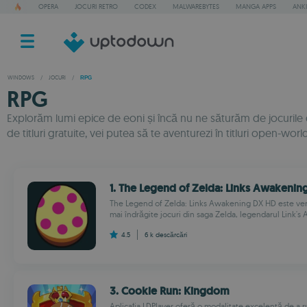
OPERA
JOCURI RETRO
CODEX
MALWAREBYTES
MANGA APPS
ANKI
WINDOWS
/
JOCURI
/
RPG
RPG
Explorăm lumi epice de eoni și încă nu ne săturăm de jocurile de
de titluri gratuite, vei putea să te aventurezi în titluri open-world
1. The Legend of Zelda: Links Awakenin
The Legend of Zelda: Links Awakening DX HD este vers
mai îndrăgite jocuri din saga Zelda, legendarul Link's
4.5
6 k
descărcări
3. Cookie Run: Kingdom
Aplicația LDPlayer oferă o modalitate excelentă de a r