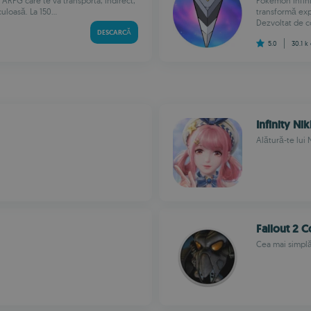
 ARPG care te va transporta, indirect,
Pokémon Infini
loasă. La 150...
transformă expe
Dezvoltat de co
DESCARCĂ
5.0
30.1 k
Infinity Nik
Alătură-te lui
Fallout 2 
Cea mai simplă