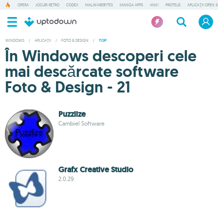
OPERA
JOCURI RETRO
CODEX
MALWAREBYTES
MANGA APPS
ANKI
PROTEUS
APLICAȚII OPEN 
WINDOWS
/
APLICAȚII
/
FOTO & DESIGN
/
TOP
În Windows descoperi cele
mai descărcate software
Foto & Design - 21
Puzzlize
Cambiel Software
Grafx Creative Studio
2.0.29