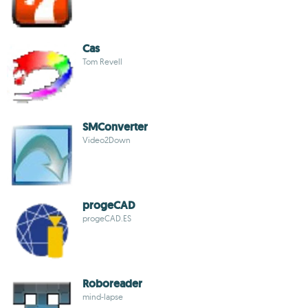
Cas
Tom Revell
SMConverter
Video2Down
progeCAD
progeCAD.ES
Roboreader
mind-lapse