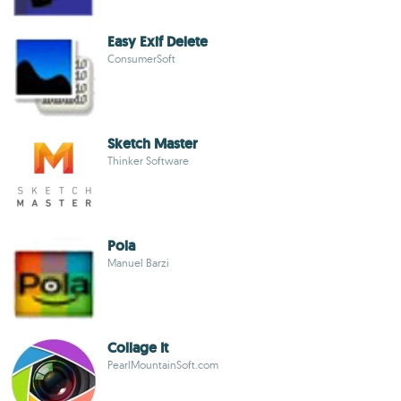
Easy Exif Delete
ConsumerSoft
Sketch Master
Thinker Software
Pola
Manuel Barzi
Collage It
PearlMountainSoft.com