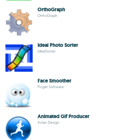
OrthoGraph
OrthoGraph
Ideal Photo Sorter
IdealSorter
Face Smoother
Picget Software
Animated Gif Producer
Avlan Design