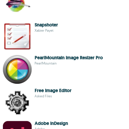
Snapshoter
Xabier Payet
PearlMountain Image Resizer Pro
PearlMountain
Free Image Editor
Asked Files
Adobe InDesign
Adobe