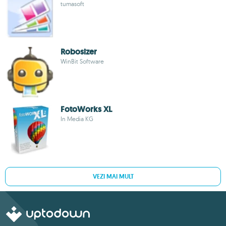
tumasoft
Robosizer
WinBit Software
FotoWorks XL
In Media KG
VEZI MAI MULT