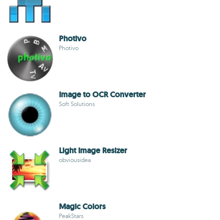
Photivo
Photivo
Image to OCR Converter
Soft Solutions
Light Image Resizer
obviousidea
Magic Colors
PeakStars