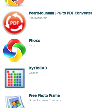
PearlMountain JPG to PDF Converter
PearlMountain
Phoxo
Fu Li
XyzToCAD
Cadnet
Free Photo Frame
Drive Software Company