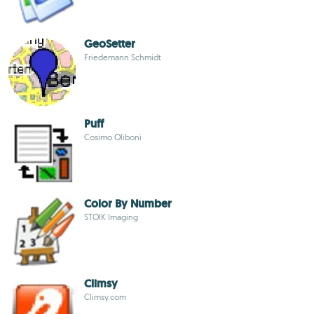
GeoSetter
Friedemann Schmidt
Puff
Cosimo Oliboni
Color By Number
STOIK Imaging
Climsy
Climsy.com