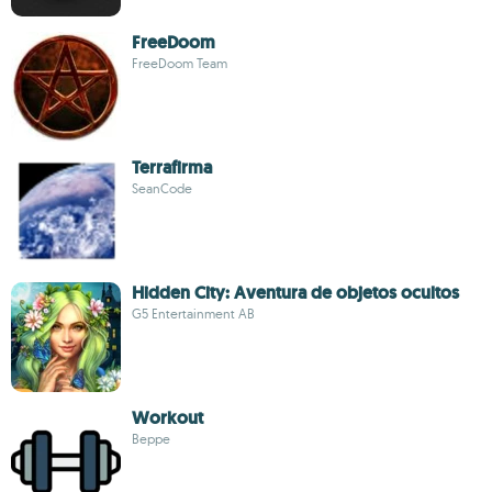
FreeDoom
FreeDoom Team
Terrafirma
SeanCode
Hidden City: Aventura de objetos ocultos
G5 Entertainment AB
Workout
Beppe