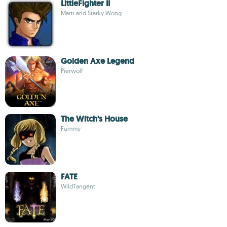
LittleFighter II
Marti and Starky Wong
Golden Axe Legend
Pierwolf
The Witch's House
Fummy
FATE
WildTangent