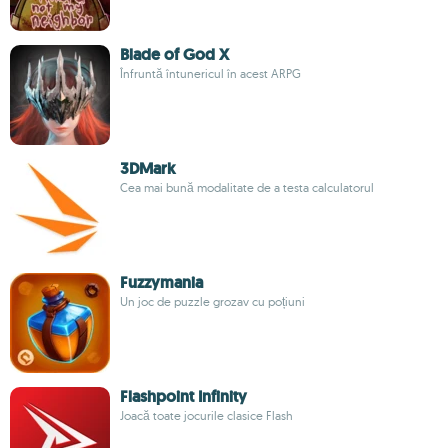
Blade of God X
Înfruntă întunericul în acest ARPG
3DMark
Cea mai bună modalitate de a testa calculatorul
Fuzzymania
Un joc de puzzle grozav cu poțiuni
Flashpoint Infinity
Joacă toate jocurile clasice Flash