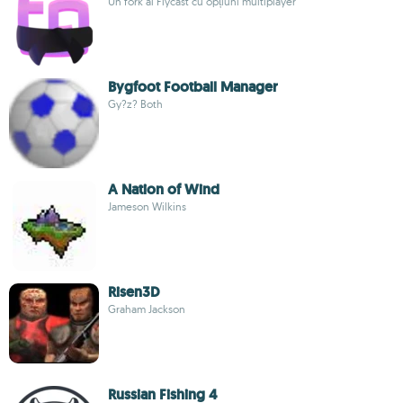
Un fork al Flycast cu opțiuni multiplayer
Bygfoot Football Manager
Gy?z? Both
A Nation of Wind
Jameson Wilkins
Risen3D
Graham Jackson
Russian Fishing 4