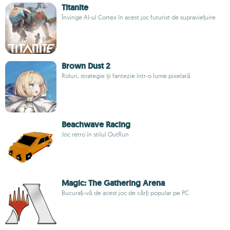
Titanite
Învinge AI-ul Cortex în acest joc futurist de supraviețuire
Brown Dust 2
Roluri, strategie și fantezie într-o lume pixelată
Beachwave Racing
Joc retro în stilul OutRun
Magic: The Gathering Arena
Bucurați-vă de acest joc de cărți popular pe PC