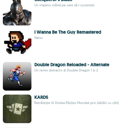
Un imperiu măreț pe care să-l cucerești
I Wanna Be The Guy Remastered
Natsu
Double Dragon Reloaded - Alternate
Un remix distractiv al Double Dragon 1 și 2
KARDS
Retrăiește Al Doilea Război Mondial prin bătălii cu cărți