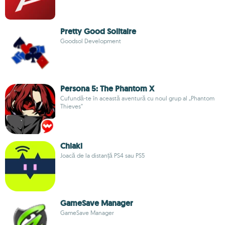
Pretty Good Solitaire
Goodsol Development
Persona 5: The Phantom X
Cufundă-te în această aventură cu noul grup al „Phantom
Thieves”
Chiaki
Joacă de la distanță PS4 sau PS5
GameSave Manager
GameSave Manager