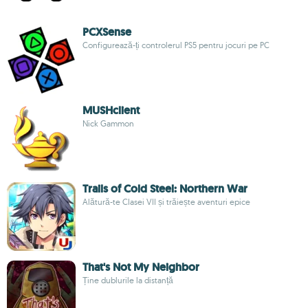
PCXSense
Configurează-ți controlerul PS5 pentru jocuri pe PC
MUSHclient
Nick Gammon
Trails of Cold Steel: Northern War
Alătură-te Clasei VII și trăiește aventuri epice
That's Not My Neighbor
Ține dublurile la distanță