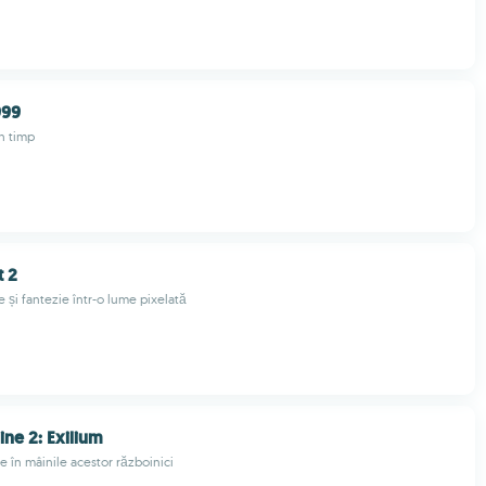
999
n timp
t 2
ie și fantezie într-o lume pixelată
line 2: Exilium
e în mâinile acestor războinici