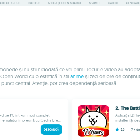
GITECH G HUB
PROTEUS
APLICAȚII OPEN SOURCE
SPARKLE
CALIBRE
GENERATOA
onede și nu știi niciodată ce vei primi. Jocurile video au adopt
ri Open World cu o estetică în stil
anime
și zeci de ore de conținut 
 punct central. Atenție, pot crea dependență serioasă.
2. The Batt
roid pe PC într-un mod complet,
Aplicația LDPl
ul emulator împreună cu Gacha Life...
installer își d
DESCARCĂ
5.0
7 k
de