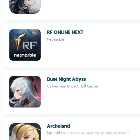
RF ONLINE NEXT
Netmarble
Duet Night Abyss
Ca Genshin Impact fără Gacha
Archeland
Înfruntă toți inamicii cu cele mai puternice atacuri