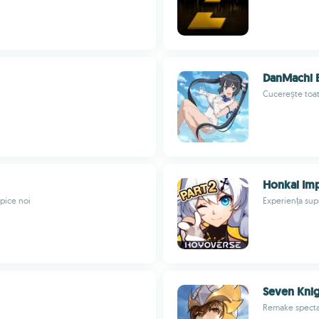
DanMachi 
Cucerește toat
Honkai Imp
epice noi
Experiența su
Seven Knig
Remake spectac