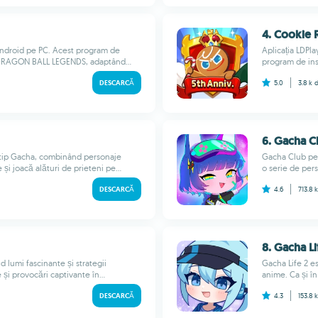
4. Cookie
 Android pe PC. Acest program de
Aplicația LDPl
u DRAGON BALL LEGENDS, adaptând...
program de ins
DESCARCĂ
5.0
3.8 k
d
6. Gacha C
 tip Gacha, combinând personaje
Gacha Club pen
și joacă alături de prieteni pe...
o serie de pers
DESCARCĂ
4.6
713.8 
8. Gacha Li
 lumi fascinante și strategii
Gacha Life 2 e
i provocări captivante în...
anime. Ca și în
DESCARCĂ
4.3
153.8 