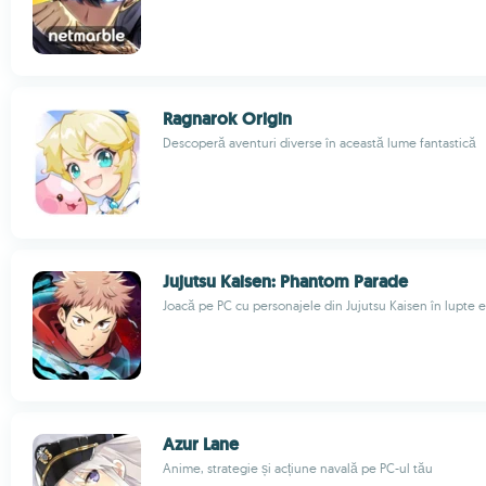
Ragnarok Origin
Descoperă aventuri diverse în această lume fantastică
Jujutsu Kaisen: Phantom Parade
Joacă pe PC cu personajele din Jujutsu Kaisen în lupte 
Azur Lane
Anime, strategie și acțiune navală pe PC-ul tău