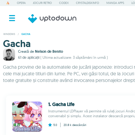
OPERA
JOCURI RETRO
CODEX
CRYSTALDISKINFO
MANGA APPS
LO
WINDOWS
/
GACHA
Gacha
Creată de
Nelson de Benito
61 de aplicații
( Ultima actualizare: 3 săptămâni în urmă )
Gacha provine de la automatele de jucării japoneze: introduci m
cele mai jucate titluri din lume. Pe PC, vei găsi totul, de la Jocu
toate gratuite și construite având invocarea personajelor drept
1. Gacha Life
Instrumentul LDPlayer vă permite să rulați jocuri And
convenabil și simplu. Acest instalator descarcă propri
5.0
20.8 k
descărcări