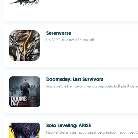
Serenverse
Un SRPG cu estetică futuristă
Doomsday: Last Survivors
Supraviețuiește într-o lume post-apocaliptică plină de 
Solo Leveling: ARISE
Hack-and-slash distractiv bazat pe webtoon, acum pe P