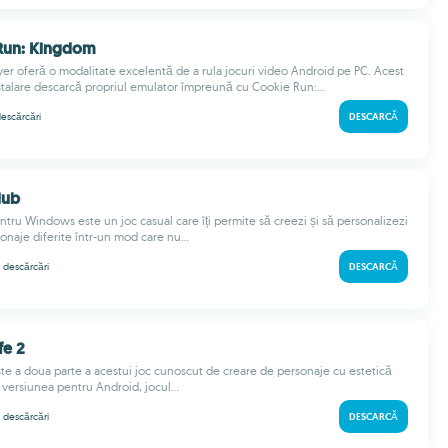
 Run: Kingdom
ayer oferă o modalitate excelentă de a rula jocuri video Android pe PC. Acest
talare descarcă propriul emulator împreună cu Cookie Run:...
escărcări
DESCARCĂ
lub
tru Windows este un joc casual care îți permite să creezi și să personalizezi
onaje diferite într-un mod care nu...
k
descărcări
DESCARCĂ
fe 2
ste a doua parte a acestui joc cunoscut de creare de personaje cu estetică
 versiunea pentru Android, jocul...
k
descărcări
DESCARCĂ