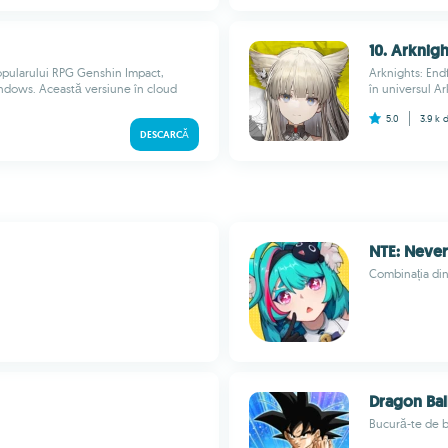
10. Arknigh
opularului RPG Genshin Impact,
Arknights: Endf
indows. Această versiune în cloud
în universul Ar
5.0
3.9 k
d
DESCARCĂ
NTE: Never
Combinația din
Dragon Bal
Bucură-te de b