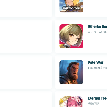
Etheria: Re
X.D. NETWORK 
Fate War
Explorează Mid
Eternal Tre
光焰网络