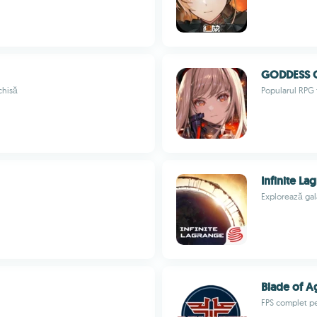
GODDESS O
chisă
Popularul RPG 
Infinite La
Explorează gal
Blade of 
FPS complet pe