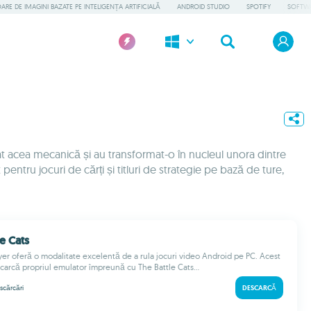
RE DE IMAGINI BAZATE PE INTELIGENȚA ARTIFICIALĂ
ANDROID STUDIO
SPOTIFY
SOFTWA
at acea mecanică și au transformat-o în nucleul unora dintre
pentru jocuri de cărți și titluri de strategie pe bază de ture,
le Cats
ayer oferă o modalitate excelentă de a rula jocuri video Android pe PC. Acest
escarcă propriul emulator împreună cu The Battle Cats...
scărcări
DESCARCĂ