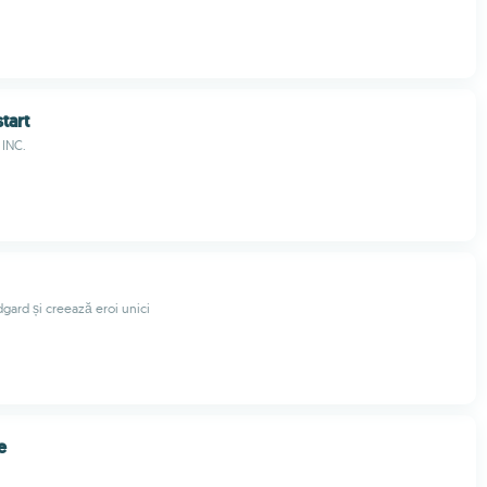
start
INC.
gard și creează eroi unici
e