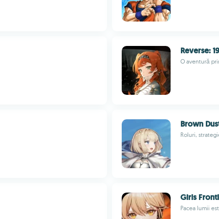
Reverse: 1
O aventură pri
Brown Dus
Roluri, strateg
Girls Front
Pacea lumii est