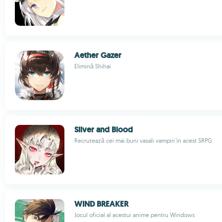
Aether Gazer
Elimină Shihai
Silver and Blood
Recrutează cei mai buni vasali vampiri în acest SRPG
WIND BREAKER
Jocul oficial al acestui anime pentru Windows