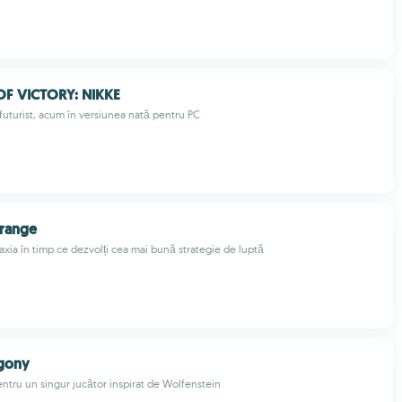
F VICTORY: NIKKE
futurist, acum în versiunea nată pentru PC
grange
axia în timp ce dezvolți cea mai bună strategie de luptă
Agony
ntru un singur jucător inspirat de Wolfenstein