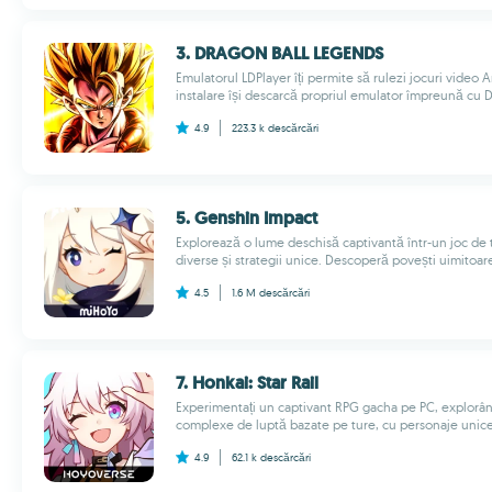
3. DRAGON BALL LEGENDS
Emulatorul LDPlayer îți permite să rulezi jocuri video
instalare își descarcă propriul emulator împreună c
4.9
223.3 k
descărcări
5. Genshin Impact
Explorează o lume deschisă captivantă într-un joc de
diverse și strategii unice. Descoperă povești uimitoare 
4.5
1.6 M
descărcări
7. Honkai: Star Rail
Experimentați un captivant RPG gacha pe PC, explorând
complexe de luptă bazate pe ture, cu personaje unice ș
4.9
62.1 k
descărcări