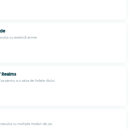
ide
culos cu estetică anime
f Realms
Tya pentru a o salva de forțele răului
ctaculos cu multiple moduri de joc