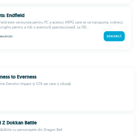
ts: Endfield
ield este versiunea pentru PC a acestui ARPG care te va transporta, indirect,
knights pentru a trăi o aventură spectaculoasă. La 150...
escărcări
DESCARCĂ
ness to Everness
tre Genshin Impact și GTA pe care o căutați
l Z Dokkan Battle
ătăliile cu personajele din Dragon Ball