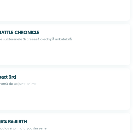
BATTLE CHRONICLE
e subteranele și creează o echipă imbatabilă
act 3rd
premă de acțiune-anime
hts Re:BIRTH
ulos al primului joc din serie