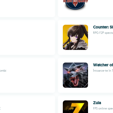
Counter: S
RPG F2P specta
Watcher o
zombi
Întoarce-te în 
Zula
C
FPS online spe