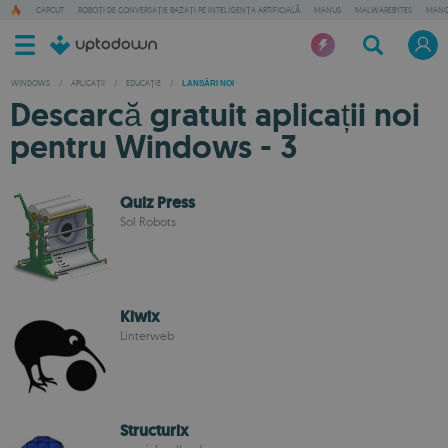
CAPCUT
ROBOȚI DE CONVERSAȚIE BAZAȚI PE INTELIGENȚA ARTIFICIALĂ
MANUS
MALWAREBYTES
MANG
WINDOWS
/
APLICAȚII
/
EDUCAŢIE
/
LANSĂRI NOI
Descarcă gratuit aplicații noi
pentru Windows - 3
Quiz Press
Sol Robots
Kiwix
Linterweb
Structurix