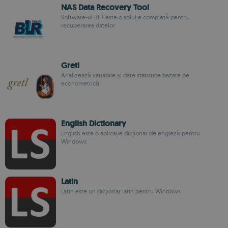
NAS Data Recovery Tool
Software-ul BLR este o soluție completă pentru
recuperarea datelor
Gretl
Analizează variabile și date statistice bazate pe
econometrică
English Dictionary
English este o aplicație dicționar de engleză pentru
Windows
Latin
Latin este un dicționar latin pentru Windows