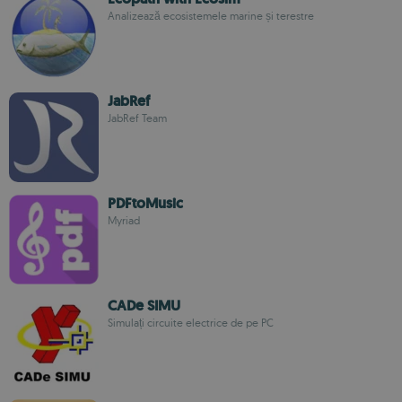
Analizează ecosistemele marine și terestre
JabRef
JabRef Team
PDFtoMusic
Myriad
CADe SIMU
Simulați circuite electrice de pe PC