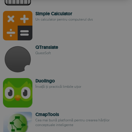
Simple Calculator
Un calculator pentru computerul dvs
QTranslate
QuestSoft
Duolingo
Învață și practică limbile ușor
CmapTools
Cea mai bună platformă pentru crearea hărților
conceptuale inteligente