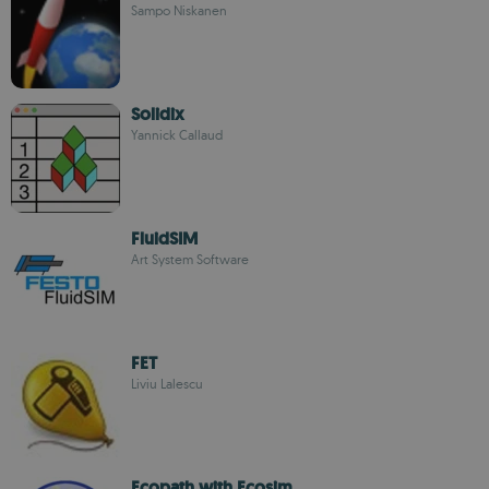
Sampo Niskanen
Solidix
Yannick Callaud
FluidSIM
Art System Software
FET
Liviu Lalescu
Ecopath with Ecosim