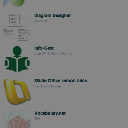
Diagram Designer
MeeSoft
Info-Gest
Juan Ondo Esono Eyanga
SSuite Office Lemon Juice
Van Loo Software
Vocabulary.net
Fish