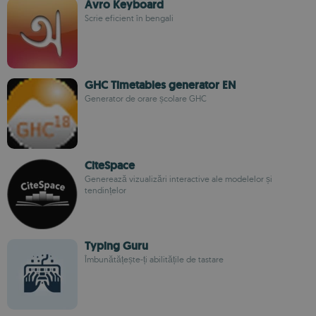
Avro Keyboard
Scrie eficient în bengali
GHC Timetables generator EN
Generator de orare școlare GHC
CiteSpace
Generează vizualizări interactive ale modelelor și
tendințelor
Typing Guru
Îmbunătățește-ți abilitățile de tastare