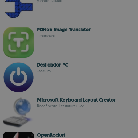
yannick callaud
PDNob Image Translator
Tenorshare
Desligador PC
Joaquim
Microsoft Keyboard Layout Creator
Redefinește-ți tastatura ușor
OpenRocket