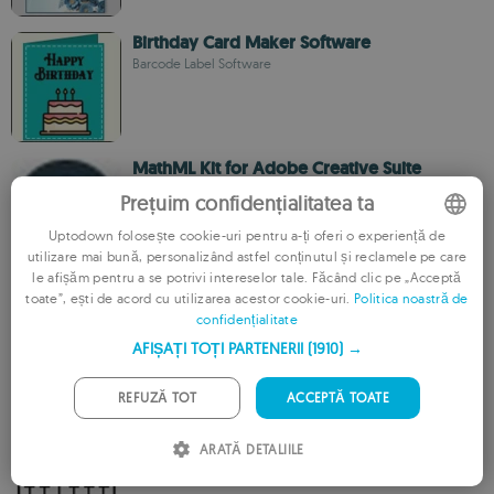
Birthday Card Maker Software
Barcode Label Software
MathML Kit for Adobe Creative Suite
Kit MathML pentru Adobe Creative Suite
Prețuim confidențialitatea ta
Uptodown folosește cookie-uri pentru a-ți oferi o experiență de
utilizare mai bună, personalizând astfel conținutul și reclamele pe care
ENGLISH
le afișăm pentru a se potrivi intereselor tale. Făcând clic pe „Acceptă
SimPHY
toate”, ești de acord cu utilizarea acestor cookie-uri.
Politica noastră de
FRENCH
Simulați experimente fizice și matematice pe PC-ul
confidențialitate
dumneavoastră
GERMAN
AFIȘAȚI TOȚI PARTENERII
(1910) →
PORTUGUESE
REFUZĂ TOT
ACCEPTĂ TOATE
ITALIAN
Everyone Piano
Transformă-ți tastatura într-un pian virtual
ARATĂ DETALIILE
SPANISH
ROMANIAN