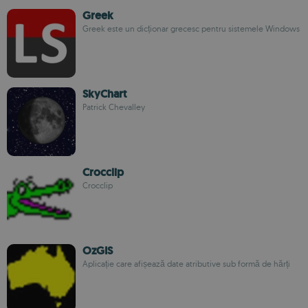
Greek
Greek este un dicționar grecesc pentru sistemele Windows
SkyChart
Patrick Chevalley
Crocclip
Crocclip
OzGIS
Aplicație care afișează date atributive sub formă de hărți