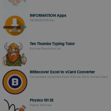
INFORMATION Apps
INFORMATION.Dev
Ten Thumbs Typing Tutor
Runtime Revolution Ltd.
BitRecover Excel to vCard Converter
Convertește contactele Excel XLSX sau XLS în format vCard
Physics 101 SE
Praeter Software