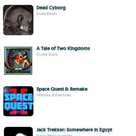
Dead Cyborg
Endre Barath
A Tale of Two Kingdoms
Crystal Shard
Space Quest II: Remake
Infamous Adventures
Jack Trekker: Somewhere in Egypt
Sunny Penguin games