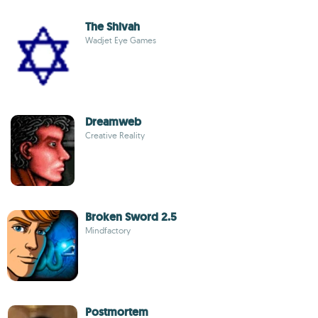
The Shivah
Wadjet Eye Games
Dreamweb
Creative Reality
Broken Sword 2.5
Mindfactory
Postmortem