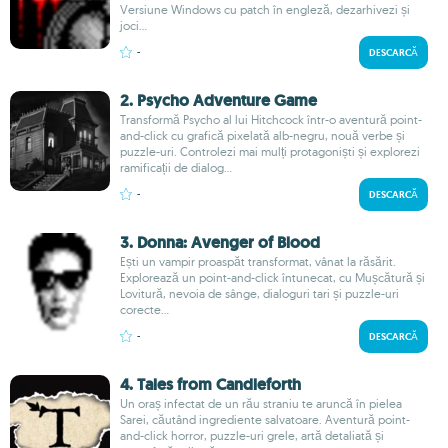
Versiune Windows cu patch în engleză, dezarhivezi și
joci...
-
DESCARCĂ
2. Psycho Adventure Game
Transformă Psycho al lui Hitchcock într-o aventură point-
and-click cu grafică pixelată alb-negru, nouă verbe și
puzzle-uri. Controlezi mai mulți protagoniști și explorezi
ramificații de dialog...
-
DESCARCĂ
3. Donna: Avenger of Blood
Ești un vampir proaspăt transformat, vânat la răsărit.
Explorează un point-and-click întunecat, cu Mușcătură și
Lovitură, nevoia de sânge, dialoguri tari și puzzle-uri
corecte...
-
DESCARCĂ
4. Tales from Candleforth
Un oraș infectat de un rău straniu te aruncă în pielea
Sarei, căutând ingrediente salvatoare. Aventură point-
and-click horror, puzzle-uri grele, artă detaliată și