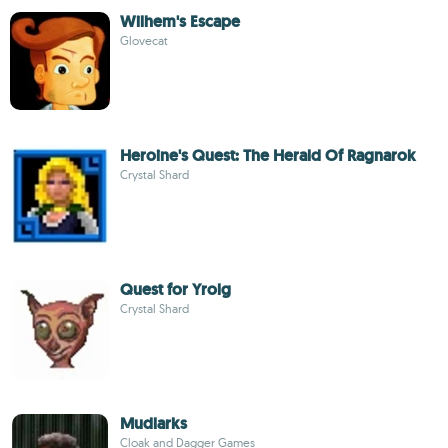
Wilhem's Escape
Glovecat
Heroine's Quest: The Herald Of Ragnarok
Crystal Shard
Quest for Yrolg
Crystal Shard
Mudlarks
Cloak and Dagger Games