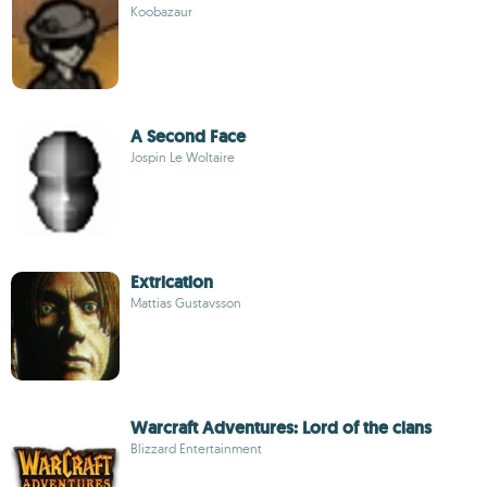
Koobazaur
A Second Face
Jospin Le Woltaire
Extrication
Mattias Gustavsson
Warcraft Adventures: Lord of the clans
Blizzard Entertainment