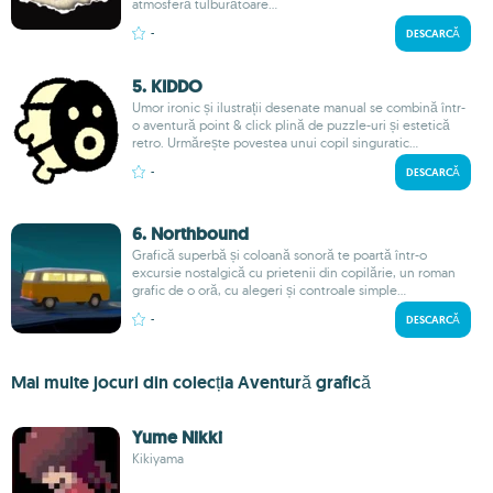
atmosferă tulburătoare...
-
DESCARCĂ
5. KIDDO
Umor ironic și ilustrații desenate manual se combină într-
o aventură point & click plină de puzzle-uri și estetică
retro. Urmărește povestea unui copil singuratic...
-
DESCARCĂ
6. Northbound
Grafică superbă și coloană sonoră te poartă într-o
excursie nostalgică cu prietenii din copilărie, un roman
grafic de o oră, cu alegeri și controale simple...
-
DESCARCĂ
Mai multe jocuri din colecția Aventură grafică
Yume Nikki
Kikiyama