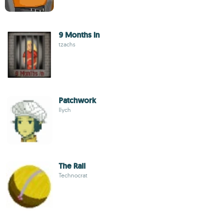
9 Months In
tzachs
Patchwork
Ilych
The Rail
Technocrat