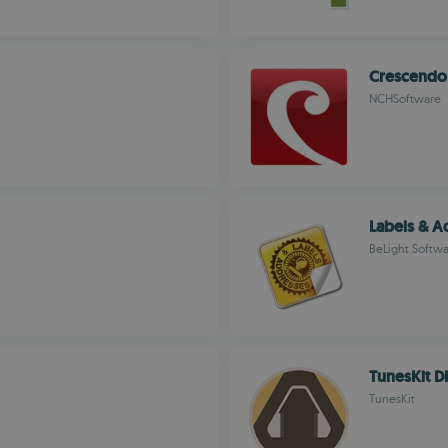
Crescendo 
NCHSoftware
Labels & A
BeLight Softw
TunesKit 
TunesKit