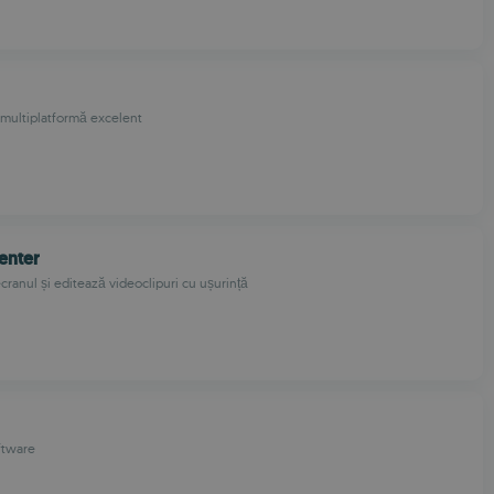
multiplatformă excelent
enter
cranul și editează videoclipuri cu ușurință
ftware