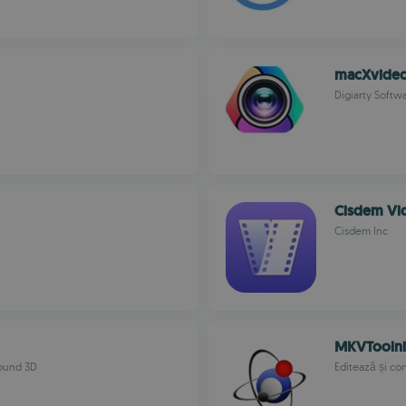
macXvide
Digiarty Softwa
Cisdem V
Cisdem Inc
MKVTooln
round 3D
Editează și co