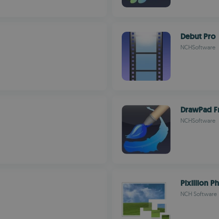
Debut Pro
NCHSoftware
DrawPad F
NCHSoftware
Pixillion 
NCH Software