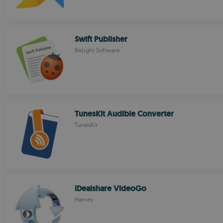
Swift Publisher
BeLight Software
TunesKit Audible Converter
TunesKit
iDealshare VideoGo
Harney