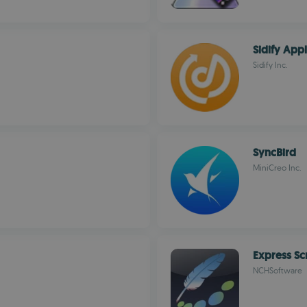
Sidify App
Sidify Inc.
SyncBird
MiniCreo Inc.
Express Sc
NCHSoftware