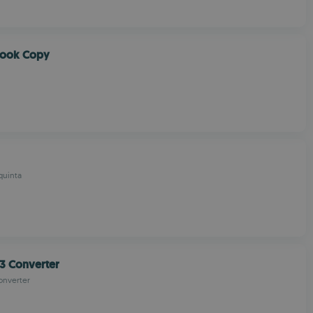
Book Copy
quinta
3 Converter
onverter