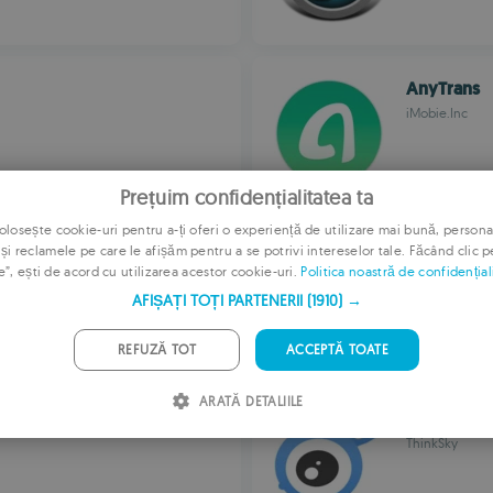
AnyTrans
iMobie.Inc
Prețuim confidențialitatea ta
osește cookie-uri pentru a-ți oferi o experiență de utilizare mai bună, persona
 și reclamele pe care le afișăm pentru a se potrivi intereselor tale. Făcând clic 
SoundTap 
E
e”, ești de acord cu utilizarea acestor cookie-uri.
Politica noastră de confidențial
NCH Software
F
AFIȘAȚI TOȚI PARTENERII
(1910) →
G
REFUZĂ TOT
ACCEPTĂ TOATE
P
ARATĂ DETALIILE
I
iTools
S
ThinkSky
R