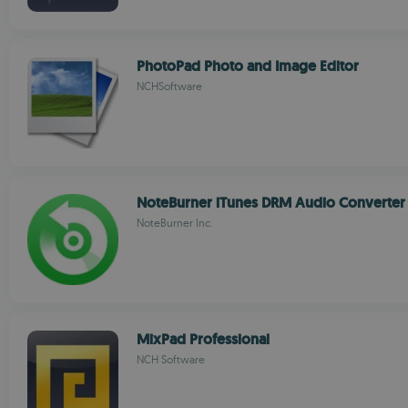
PhotoPad Photo and Image Editor
NCHSoftware
NoteBurner iTunes DRM Audio Converter
NoteBurner Inc.
MixPad Professional
NCH Software