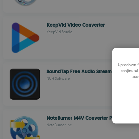
KeepVid Video Converter
KeepVid Studio
Uptodown fol
conținutul
SoundTap Free Audio Stream Recorder
toat
NCH Software
NoteBurner M4V Converter Plus
NoteBurner Inc