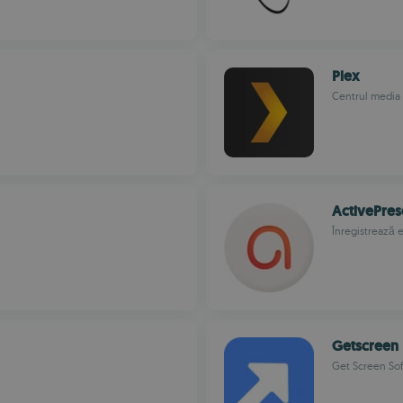
Plex
Centrul media 
ActivePres
Înregistrează e
Getscreen
Get Screen So