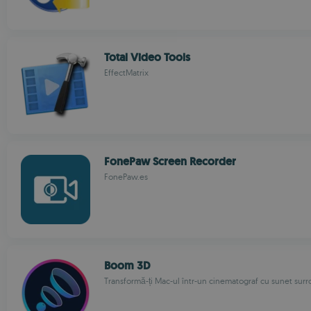
Total Video Tools
EffectMatrix
FonePaw Screen Recorder
FonePaw.es
Boom 3D
Transformă-ți Mac-ul într-un cinematograf cu sunet sur