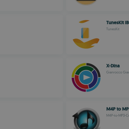
TunesKit i
TunesKit
X-Dlna
Gianrocco Gia
M4P to MP
M4P-to-MP3-C