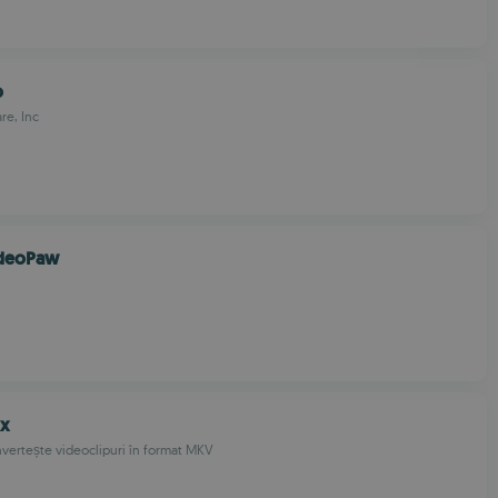
o
re, Inc
ideoPaw
ix
nvertește videoclipuri în format MKV