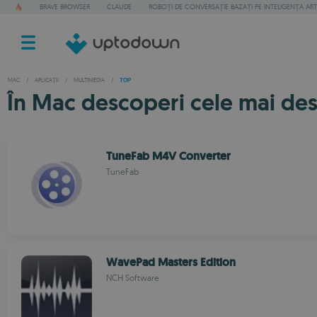
BRAVE BROWSER
CLAUDE
ROBOȚI DE CONVERSAȚIE BAZAȚI PE INTELIGENȚA ART
MAC
/
APLICAȚII
/
MULTIMEDIA
/
TOP
În Mac descoperi cele mai des
TuneFab M4V Converter
TuneFab
WavePad Masters Edition
NCH Software