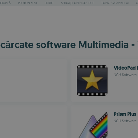
IFICIALĂ
PROTON MAIL
HERDR
APLICAȚII OPEN-SOURCE
TOPAZ GIGAPIXEL AI
G
cărcate software Multimedia - 
VideoPad M
NCH Software
Prism Plus
NCH Software