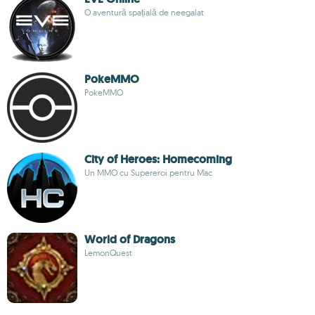
O aventură spațială de neegalat
PokeMMO
PokeMMO
City of Heroes: Homecoming
Un MMO cu Supereroi pentru Mac
World of Dragons
LemonQuest