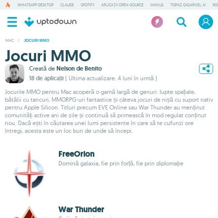
WHATSAPP DESKTOP
CLAUDE
SPOTIFY
APLICAȚII OPEN-SOURCE
MANUS
TOPAZ GIGAPIXEL AI
RO
MAC
/
JOCURI MMO
Jocuri MMO
Creată de
Nelson de Benito
18 de aplicații
( Ultima actualizare: 4 luni în urmă )
Jocurile MMO pentru Mac acoperă o gamă largă de genuri: lupte spațiale,
bătălii cu tancuri, MMORPG-uri fantastice și câteva jocuri de nișă cu suport nativ
pentru Apple Silicon. Titluri precum EVE Online sau War Thunder au menținut
comunități active ani de zile și continuă să primească în mod regulat conținut
nou. Dacă ești în căutarea unei lumi persistente în care să te cufunzi ore
întregi, acesta este un loc bun de unde să începi.
FreeOrion
Domină galaxia, fie prin forță, fie prin diplomație
War Thunder