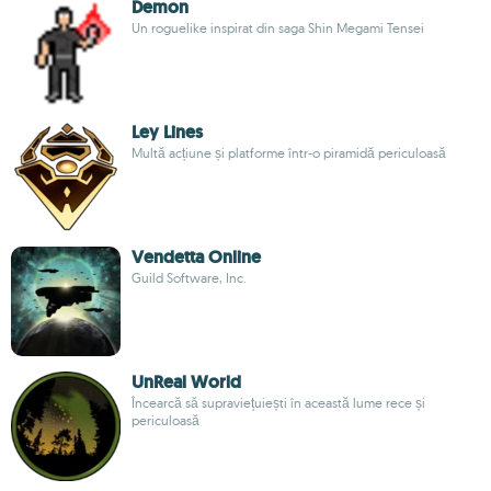
Demon
Un roguelike inspirat din saga Shin Megami Tensei
Ley Lines
Multă acțiune și platforme într-o piramidă periculoasă
Vendetta Online
Guild Software, Inc.
UnReal World
Încearcă să supraviețuiești în această lume rece și
periculoasă