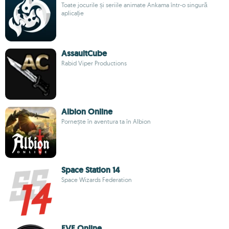
Toate jocurile și seriile animate Ankama într-o singură
aplicație
AssaultCube
Rabid Viper Productions
Albion Online
Pornește în aventura ta în Albion
Space Station 14
Space Wizards Federation
EVE Online