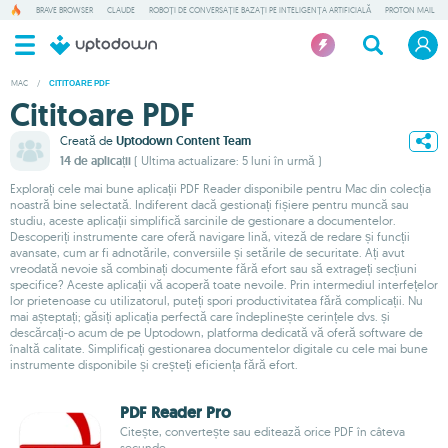
BRAVE BROWSER
CLAUDE
ROBOȚI DE CONVERSAȚIE BAZAȚI PE INTELIGENȚA ARTIFICIALĂ
PROTON MAIL
MAC
/
CITITOARE PDF
Cititoare PDF
Creată de
Uptodown Content Team
14 de aplicații
( Ultima actualizare: 5 luni în urmă )
Explorați cele mai bune aplicații PDF Reader disponibile pentru Mac din colecția
noastră bine selectată. Indiferent dacă gestionați fișiere pentru muncă sau
studiu, aceste aplicații simplifică sarcinile de gestionare a documentelor.
Descoperiți instrumente care oferă navigare lină, viteză de redare și funcții
avansate, cum ar fi adnotările, conversiile și setările de securitate. Ați avut
vreodată nevoie să combinați documente fără efort sau să extrageți secțiuni
specifice? Aceste aplicații vă acoperă toate nevoile. Prin intermediul interfețelor
lor prietenoase cu utilizatorul, puteți spori productivitatea fără complicații. Nu
mai așteptați; găsiți aplicația perfectă care îndeplinește cerințele dvs. și
descărcați-o acum de pe Uptodown, platforma dedicată vă oferă software de
înaltă calitate. Simplificați gestionarea documentelor digitale cu cele mai bune
instrumente disponibile și creșteți eficiența fără efort.
PDF Reader Pro
Citește, convertește sau editează orice PDF în câteva
secunde