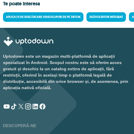
Te poate interesa
APLICAȚII DE DESCĂRCARE VIDEOCLIPURI DE PE TIKTOK
DEZVOLTATOR INTEGRAT
A
Uptodown este un magazin multi-platformă de aplicații
specializat în Android. Scopul nostru este să oferim acces
gratuit și deschis la un catalog extins de aplicații, fără
restricții, oferind în același timp o platformă legală de
distribuție, accesibilă din orice browser și, de asemenea, prin
aplicația nativă oficială.
DESCOPERĂ-NE