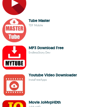
Tube Master
TDF Mobile
MP3 Download Free
EndlessStory Dev
Youtube Video Downloader
InstaFreeApps
Movie JoMvpHDth
JoMvpHD