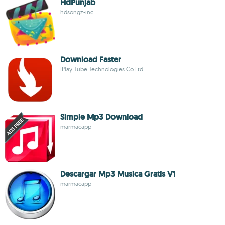
HdPunjab
hdsongz-inc
Download Faster
IPlay Tube Technologies Co.Ltd
Simple Mp3 Download
marmacapp
Descargar Mp3 Musica Gratis V1
marmacapp