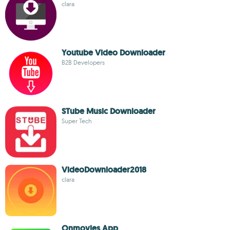
clara
Youtube Video Downloader
B2B Developers
STube Music Downloader
Super Tech
VideoDownloader2018
clara
Onmovies App