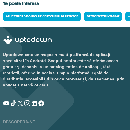
Te poate interesa
APLICAȚII DE DESCĂRCARE VIDEOCLIPURI DE PE TIKTOK
DEZVOLTATOR INTEGRAT
A
Uptodown este un magazin multi-platformă de aplicații
specializat în Android. Scopul nostru este să oferim acces
gratuit și deschis la un catalog extins de aplicații, fără
restricții, oferind în același timp o platformă legală de
distribuție, accesibilă din orice browser și, de asemenea, prin
aplicația nativă oficială.
DESCOPERĂ-NE