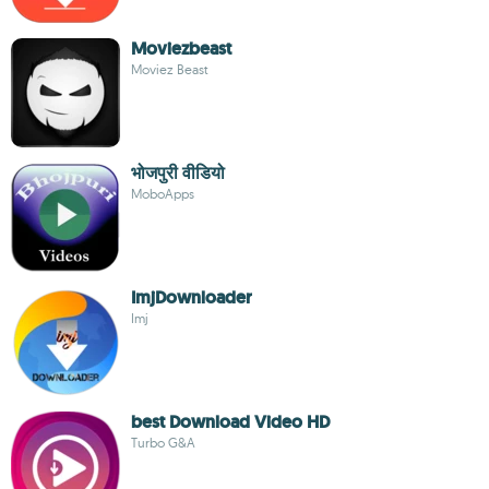
Moviezbeast
Moviez Beast
भोजपुरी वीडियो
MoboApps
ImjDownloader
Imj
best Download Video HD
Turbo G&A