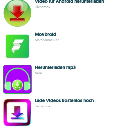
Video für Android herunterladen
Hichamox
MovDroid
Maranamass Inc
Herunterladen mp3
Amir
Lade Videos kostenlos hoch
Hichamox