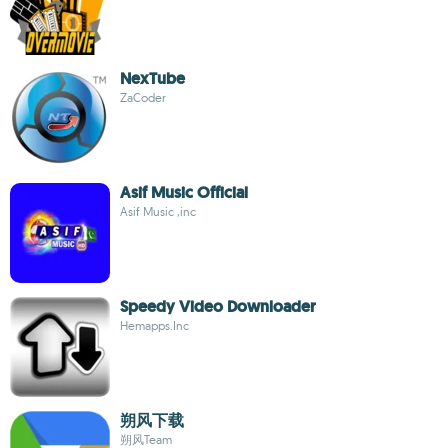
NexTube
ZaCoder
Asif Music Official
Asif Music ,inc
Speedy Video Downloader
Hemapps.Inc
朔风下载
朔风Team