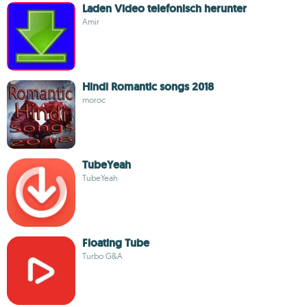
Laden Video telefonisch herunter
Amir
Hindi Romantic songs 2018
moroc
TubeYeah
TubeYeah
Floating Tube
Turbo G&A