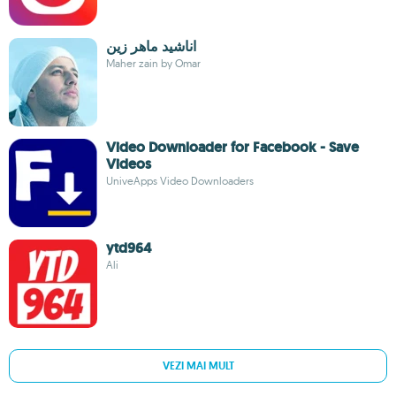
اناشيد ‏ماهر ‏زين
Maher zain by Omar
Video Downloader for Facebook - Save
Videos
UniveApps Video Downloaders
ytd964
Ali
VEZI MAI MULT