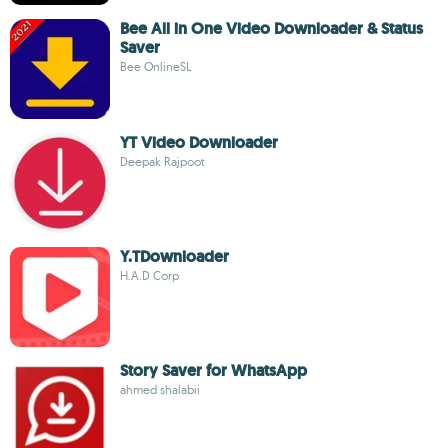
Bee All in One Video Downloader & Status
Saver
Bee OnlineSL
YT Video Downloader
Deepak Rajpoot
Y.TDownloader
H.A.D Corp
Story Saver for WhatsApp
ahmed shalabii