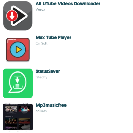
All UTube Videos Downloader
Verox
Max Tube Player
OmSoft
StatusSaver
fstechy
Mp3musicfree
anikrasi