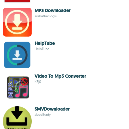
MP3 Downloader
serhathacioglu
HelpTube
HelpTube
Video To Mp3 Converter
K3j0
SMVDownloader
abdelhady