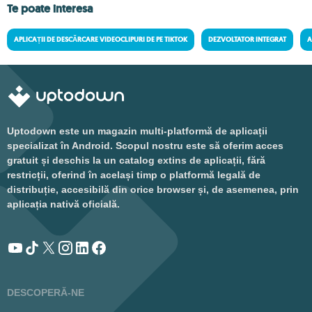
Te poate interesa
APLICAȚII DE DESCĂRCARE VIDEOCLIPURI DE PE TIKTOK
DEZVOLTATOR INTEGRAT
A
Uptodown este un magazin multi-platformă de aplicații
specializat în Android. Scopul nostru este să oferim acces
gratuit și deschis la un catalog extins de aplicații, fără
restricții, oferind în același timp o platformă legală de
distribuție, accesibilă din orice browser și, de asemenea, prin
aplicația nativă oficială.
DESCOPERĂ-NE