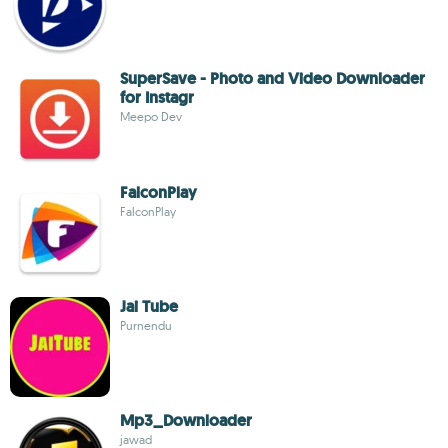
SuperSave - Photo and Video Downloader
for Instagr
Meepo Dev
FalconPlay
FalconPlay
Jai Tube
Purnendu
Mp3_Downloader
jawad