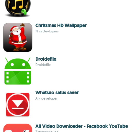
Chritsmas HD Wallpaper
Nnn Devlopers
Droideflix
Droideflix
Whatsuo satus saver
Ajk developer
All Video Downloader - Facebook YouTube
Zstarmovie.inc