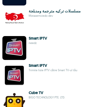
مسلسلات تركيه مترجمة ومدبلجة
Motasemviedo dev
Smart IPTV
needz
Smart IPTV
Trimite liste IPTV către Smart TV-ul tău
Cube TV
BIGO TECHNOLOGY PTE. LTD.