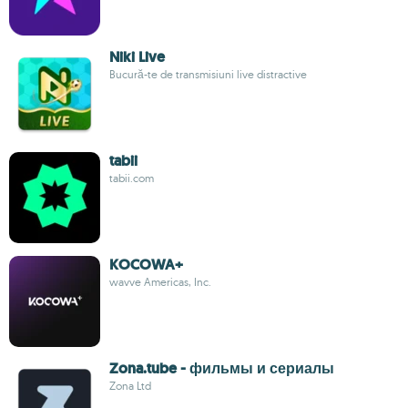
Niki Live
Bucură-te de transmisiuni live distractive
tabii
tabii.com
KOCOWA+
wavve Americas, Inc.
Zona.tube - фильмы и сериалы
Zona Ltd