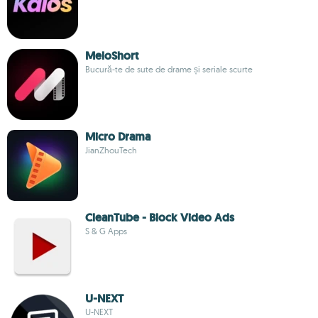
MeloShort
Bucură-te de sute de drame și seriale scurte
Micro Drama
JianZhouTech
CleanTube - Block Video Ads
S & G Apps
U-NEXT
U-NEXT