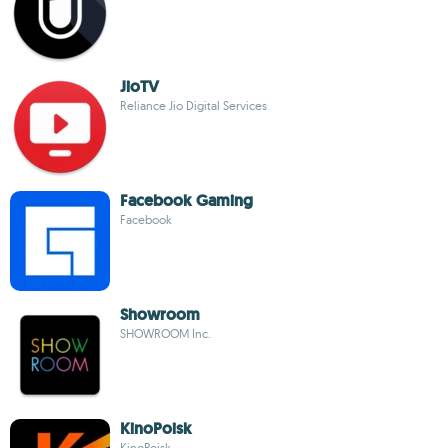
JioTV
Reliance Jio Digital Services
Facebook Gaming
Facebook
Showroom
SHOWROOM Inc.
KinoPoisk
KinoPoisk