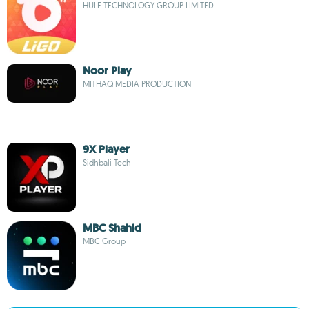
HULE TECHNOLOGY GROUP LIMITED
Noor Play
MITHAQ MEDIA PRODUCTION
9X Player
Sidhbali Tech
MBC Shahid
MBC Group