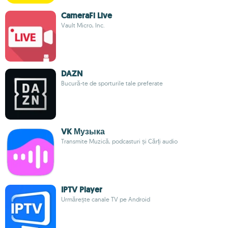
CameraFi Live
Vault Micro, Inc.
DAZN
Bucură-te de sporturile tale preferate
VK Музыка
Transmite Muzică, podcasturi și Cărți audio
IPTV Player
Urmărește canale TV pe Android