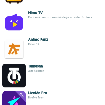
Nimo TV
Platformă pentru transmisii de jocuri video în direct
Animo Fanz
Parve AK
Tamasha
Jazz Pakistan
LiveMe Pro
LiveMe Team