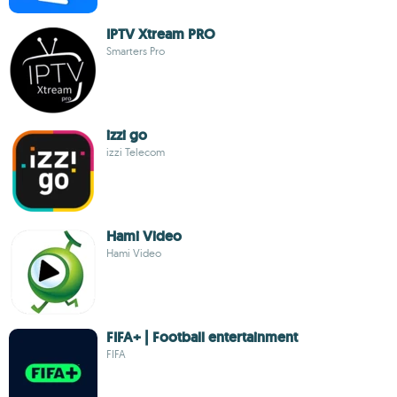
IPTV Xtream PRO
Smarters Pro
izzi go
izzi Telecom
Hami Video
Hami Video
FIFA+ | Football entertainment
FIFA