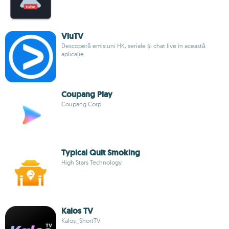
ViuTV
Descoperă emisiuni HK, seriale și chat live în această
aplicație
Coupang Play
Coupang Corp.
Typical Quit Smoking
High Stars Technology
Kalos TV
Kalos_ShortTV