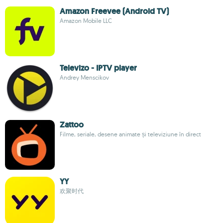
Amazon Freevee (Android TV)
Amazon Mobile LLC
Televizo - IPTV player
Andrey Menscikov
Zattoo
Filme, seriale, desene animate și televiziune în direct
YY
欢聚时代