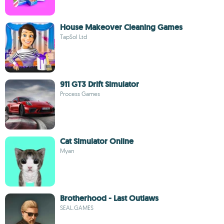
House Makeover Cleaning Games
TapSol Ltd
911 GT3 Drift Simulator
Process Games
Cat Simulator Online
Myan
Brotherhood - Last Outlaws
SEAL.GAMES