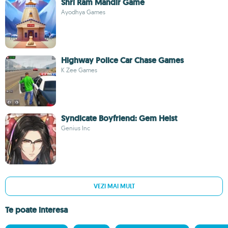
Shri Ram Mandir Game
Ayodhya Games
Highway Police Car Chase Games
K Zee Games
Syndicate Boyfriend: Gem Heist
Genius Inc
VEZI MAI MULT
Te poate interesa