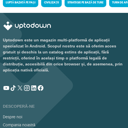
LUPTĂ BAZATĂ PE PAȘI
CIVILIZAŢII
STRATEGIE PE BAZĂ DE TURE
TURN DE AP
Uptodown este un magazin multi-platformă de aplicații
specializat în Android. Scopul nostru este să oferim acces
gratuit și deschis la un catalog extins de aplicații, fără
restricții, oferind în același timp o platformă legală de
distribuție, accesibilă din orice browser și, de asemenea, prin
aplicația nativă oficială.
DESCOPERĂ-NE
Despre noi
Compania noastră