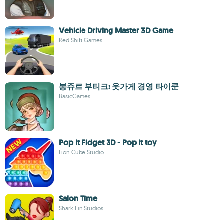
Vehicle Driving Master 3D Game
Red Shift Games
봉쥬르 부티크: 옷가게 경영 타이쿤
BasicGames
Pop It Fidget 3D - Pop It toy
Lion Cube Studio
Salon Time
Shark Fin Studios