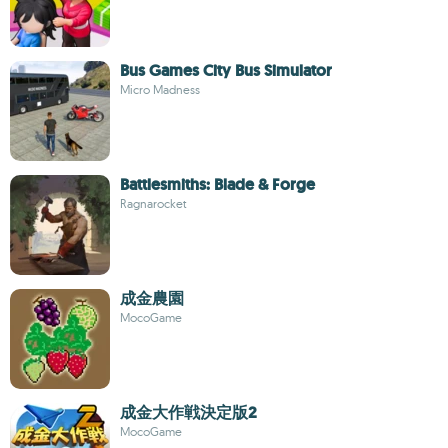
Bus Games City Bus Simulator
Micro Madness
Battlesmiths: Blade & Forge
Ragnarocket
成金農園
MocoGame
成金大作戦決定版2
MocoGame