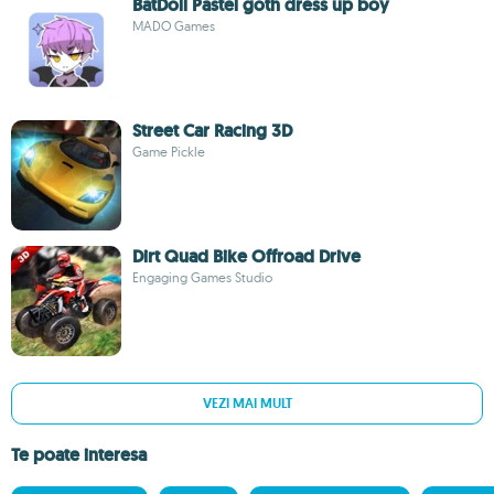
BatDoll Pastel goth dress up boy
MADO Games
Street Car Racing 3D
Game Pickle
Dirt Quad Bike Offroad Drive
Engaging Games Studio
VEZI MAI MULT
Te poate interesa