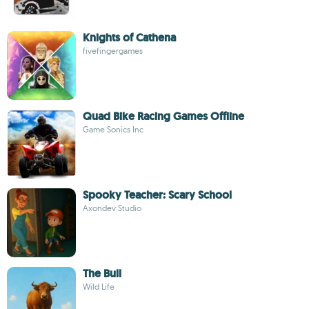
Knights of Cathena
fivefingergames
Quad Bike Racing Games Offline
Game Sonics Inc
Spooky Teacher: Scary School
Axondev Studio
The Bull
Wild Life