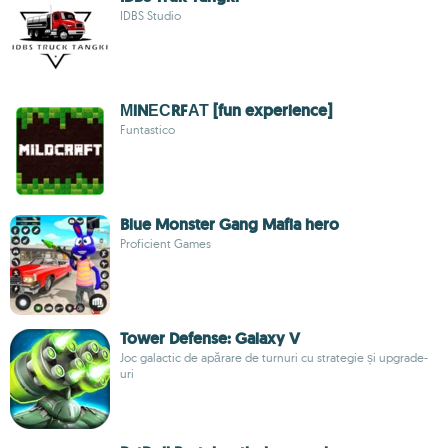
IDBS Studio
МlNЕСRFАТ [fun experience]
Funtastico
Blue Monster Gang Mafia hero
Proficient Games
Tower Defense: Galaxy V
Joc galactic de apărare de turnuri cu strategie și upgrade-
uri