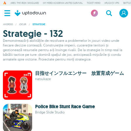
ARES: THE IRON VANGUARD
MY HERO ACADEMIA UNITED SURVIVAL
TICKET HERO
APLICAȚII VPN
BATTLE
ANDROID
/
JOCURI
/
STRATEGIE
Strategie - 132
Demonstrează-ți abilitățile de rezolvare a problemelor în jocuri video unde
fiecare decizie contează. Construiește imperii, cucerește teritorii și
gestionează resursele pentru a-ți învinge rivalii. De la strategie în timp real la
bătălii tactice pe ture: domină spațiul de joc, anticipează mișcările și condu
armatele spre victorie. Proiectate pentru minți strategice.
目指せインフルエンサー 放置育成ゲーム
natsukaze
Police Bike Stunt Race Game
Bridge Slide Studio