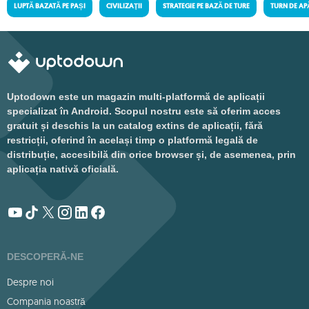
LUPTĂ BAZATĂ PE PAȘI
CIVILIZAŢII
STRATEGIE PE BAZĂ DE TURE
TURN DE AP
Uptodown este un magazin multi-platformă de aplicații
specializat în Android. Scopul nostru este să oferim acces
gratuit și deschis la un catalog extins de aplicații, fără
restricții, oferind în același timp o platformă legală de
distribuție, accesibilă din orice browser și, de asemenea, prin
aplicația nativă oficială.
DESCOPERĂ-NE
Despre noi
Compania noastră