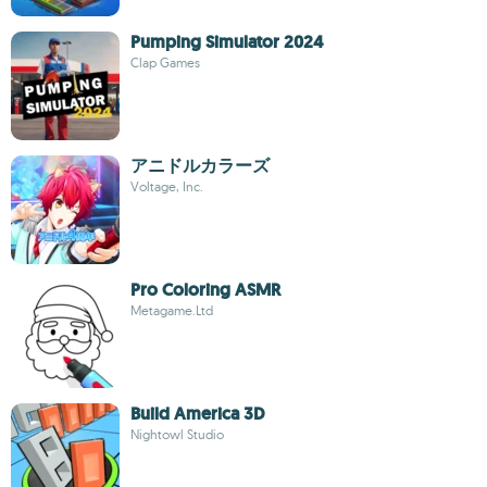
Pumping Simulator 2024
Clap Games
アニドルカラーズ
Voltage, Inc.
Pro Coloring ASMR
Metagame.Ltd
Build America 3D
Nightowl Studio