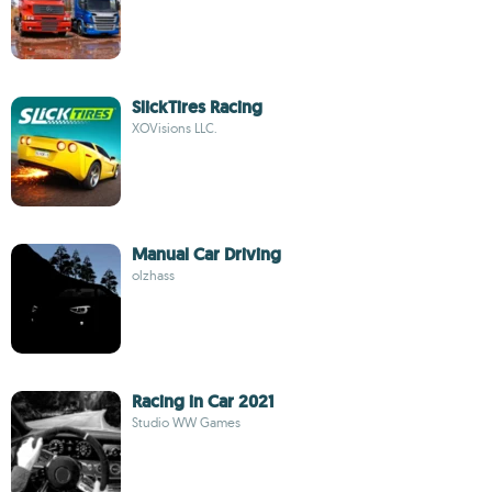
SlickTires Racing
XOVisions LLC.
Manual Car Driving
olzhass
Racing in Car 2021
Studio WW Games