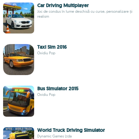
Car Driving Multiplayer
Joc de condus în lume deschisă cu curse, personalizare și
realism
Taxi Sim 2016
Ovidiu Pop
Bus Simulator 2015
Ovidiu Pop
World Truck Driving Simulator
Dynamic Games Ltda