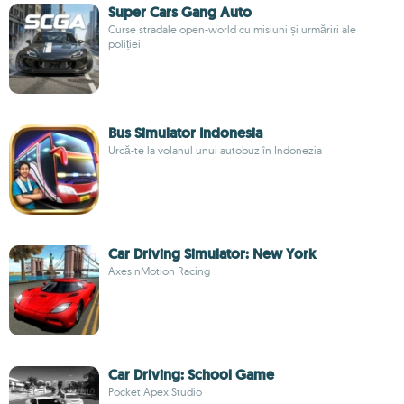
Super Cars Gang Auto
Curse stradale open-world cu misiuni și urmăriri ale
poliției
Bus Simulator Indonesia
Urcă-te la volanul unui autobuz în Indonezia
Car Driving Simulator: New York
AxesInMotion Racing
Car Driving: School Game
Pocket Apex Studio