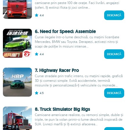
camioane prin peste 100 de orașe. Faci livrări, angajezi
șoferi, îți extinzi flota și joci online...
4.4
DESCARCĂ
6. Need for Speed: Assemble
Curse ilegale într-o lume deschisă, cu mașini licențiate
Mercedes, BMW sau Toyota. Derapezi, activezi nitro și
scapi de poliție în misiuni intense...
4.4
DESCARCĂ
7. Highway Racer Pro
Curse stradale prin trafic intens, cu mașini rapide, grafică
3D și comenzi simple. Evită accidentele, termină
misiunile și personalizează-ți vehiculele cu monede...
4.5
DESCARCĂ
8. Truck Simulator Big Rigs
Camioane americane realiste, cu remorci simple, duble și
triple, te pun la volan printr-o lume deschisă inspirată de
SUA. Livrezi marfă și îți extinzi afacerea...