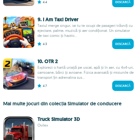
4.4
DESCARCĂ
9. I Am Taxi Driver
Taxiul merge singur, iar tu te ocupi de pasageri trăsniți cu
ejectare, palme, muzică și aer condiționat. Un simulator
de taxi comic și haotic...
4.3
DESCARCĂ
10. OTR 2
Explorezi o hartă uriașă pe uscat, apă și în aer, cu 4x4-uri,
camioane, bărci și avioane. Fizica avansată și misiunile de
transport țin adrenalina sus...
4.7
DESCARCĂ
Mai multe jocuri din colecția Simulator de conducere
Truck Simulator 3D
Ovilex