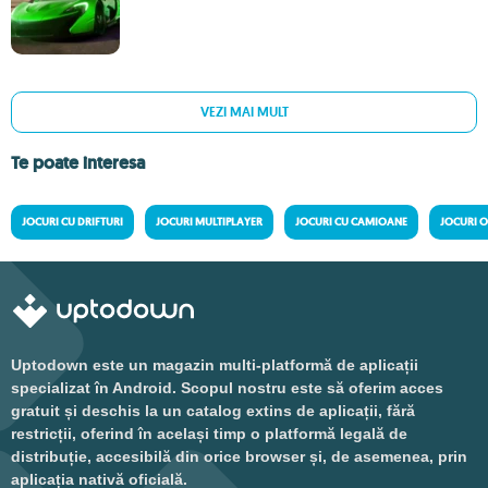
VEZI MAI MULT
Te poate interesa
JOCURI CU DRIFTURI
JOCURI MULTIPLAYER
JOCURI CU CAMIOANE
JOCURI 
Uptodown este un magazin multi-platformă de aplicații
specializat în Android. Scopul nostru este să oferim acces
gratuit și deschis la un catalog extins de aplicații, fără
restricții, oferind în același timp o platformă legală de
distribuție, accesibilă din orice browser și, de asemenea, prin
aplicația nativă oficială.