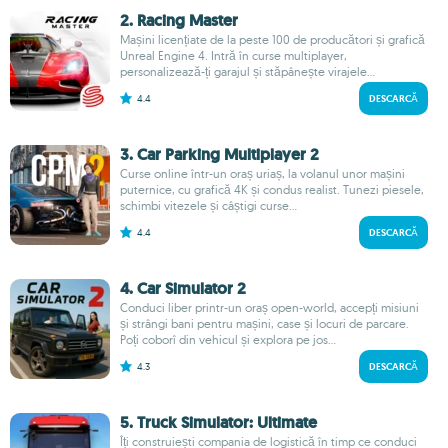
2. Racing Master
Mașini licențiate de la peste 100 de producători și grafică
Unreal Engine 4. Intră în curse multiplayer,
personalizează-ți garajul și stăpânește virajele...
4.4
DESCARCĂ
3. Car Parking Multiplayer 2
Curse online într-un oraș uriaș, la volanul unor mașini
puternice, cu grafică 4K și condus realist. Tunezi piesele,
schimbi vitezele și câștigi curse...
4.4
DESCARCĂ
4. Car Simulator 2
Conduci liber printr-un oraș open-world, accepți misiuni
și strângi bani pentru mașini, case și locuri de parcare.
Poți coborî din vehicul și explora pe jos...
4.3
DESCARCĂ
5. Truck Simulator: Ultimate
Îți construiești compania de logistică în timp ce conduci