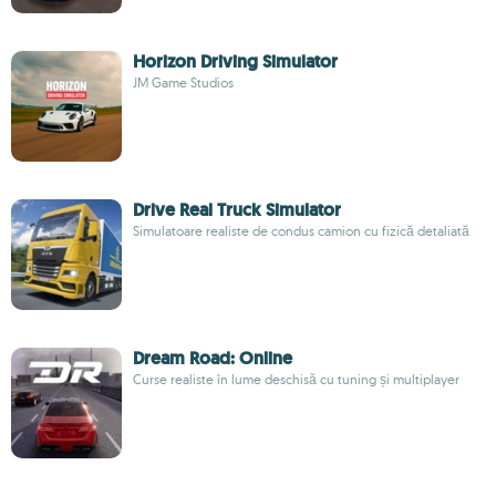
Horizon Driving Simulator
JM Game Studios
Drive Real Truck Simulator
Simulatoare realiste de condus camion cu fizică detaliată
Dream Road: Online
Curse realiste în lume deschisă cu tuning și multiplayer