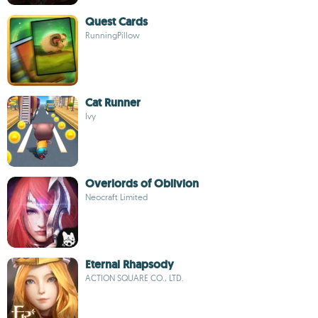
Quest Cards
RunningPillow
Cat Runner
Ivy
Overlords of Oblivion
Neocraft Limited
Eternal Rhapsody
ACTION SQUARE CO., LTD.