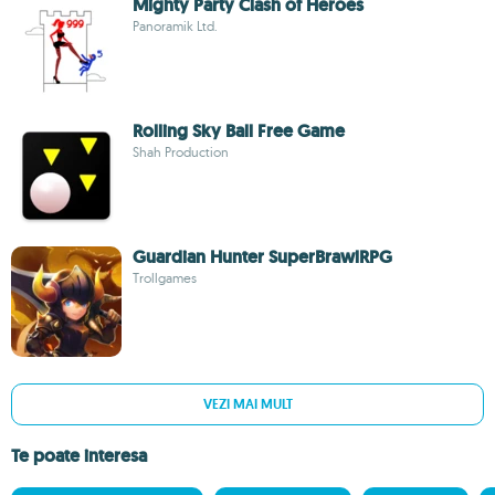
Mighty Party Clash of Heroes
Panoramik Ltd.
Rolling Sky Ball Free Game
Shah Production
Guardian Hunter SuperBrawlRPG
Trollgames
VEZI MAI MULT
Te poate interesa