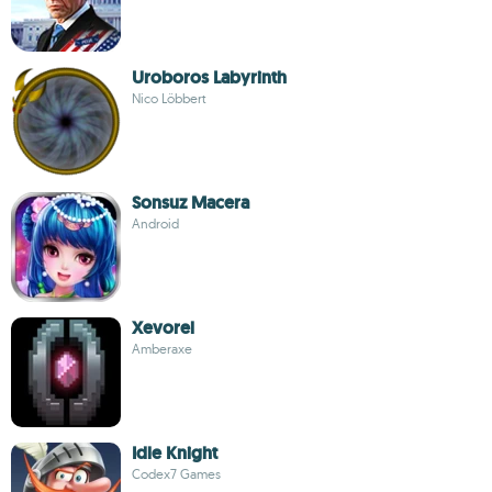
Uroboros Labyrinth
Nico Löbbert
Sonsuz Macera
Android
Xevorel
Amberaxe
Idle Knight
Codex7 Games