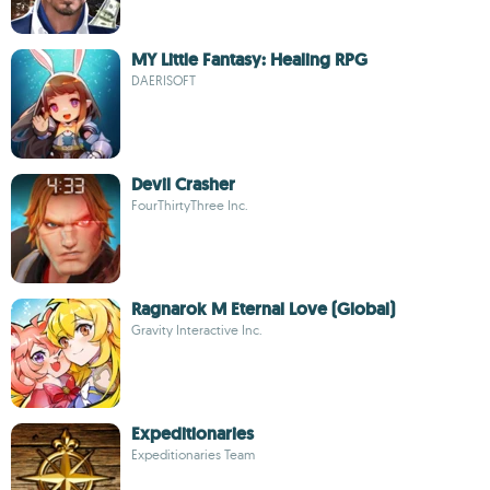
MY Little Fantasy: Healing RPG
DAERISOFT
Devil Crasher
FourThirtyThree Inc.
Ragnarok M Eternal Love (Global)
Gravity Interactive Inc.
Expeditionaries
Expeditionaries Team