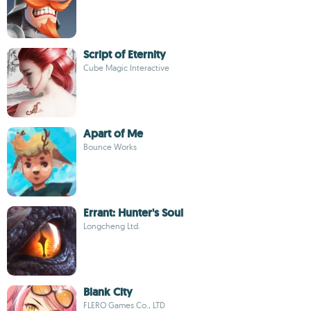
Script of Eternity
Cube Magic Interactive
Apart of Me
Bounce Works
Errant: Hunter's Soul
Longcheng Ltd.
Blank City
FLERO Games Co., LTD