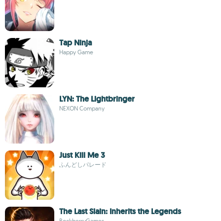
Tap Ninja
Happy Game
LYN: The Lightbringer
NEXON Company
Just Kill Me 3
ふんどしパレード
The Last Slain: Inherits the Legends
RockberryGames