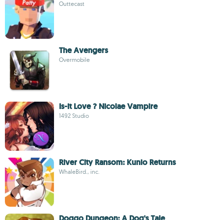
Outtecast
The Avengers
Overmobile
Is-it Love ? Nicolae Vampire
1492 Studio
River City Ransom: Kunio Returns
WhaleBird., inc.
Doggo Dungeon: A Dog's Tale