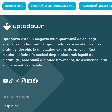
EDITOARE FOTO
DISTREAZĂ-TE CU FOTOGRAFIILE TALE
TRANSFORMĂ-ȚI SELFIE-U
Uptodown este un magazin multi-platformă de aplicații
specializat în Android. Scopul nostru este să oferim acces
gratuit și deschis la un catalog extins de aplicații, fără
restricții, oferind în același timp o platformă legală de
distribuție, accesibilă din orice browser și, de asemenea, prin
aplicația nativă oficială.
DESCOPERĂ-NE
Despre noi