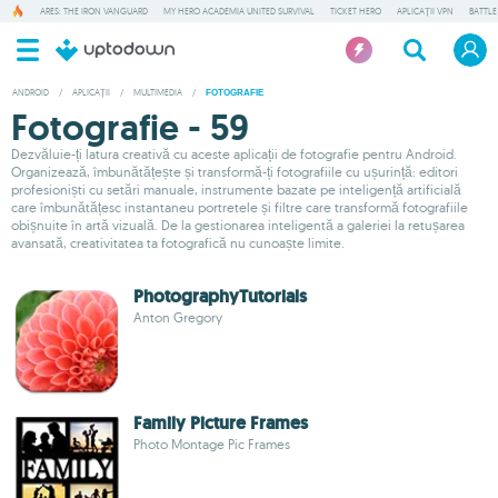
ARES: THE IRON VANGUARD
MY HERO ACADEMIA UNITED SURVIVAL
TICKET HERO
APLICAȚII VPN
BATTLE
ANDROID
/
APLICAȚII
/
MULTIMEDIA
/
FOTOGRAFIE
Fotografie - 59
Dezvăluie-ți latura creativă cu aceste aplicații de fotografie pentru Android.
Organizează, îmbunătățește și transformă-ți fotografiile cu ușurință: editori
profesioniști cu setări manuale, instrumente bazate pe inteligență artificială
care îmbunătățesc instantaneu portretele și filtre care transformă fotografiile
obișnuite în artă vizuală. De la gestionarea inteligentă a galeriei la retușarea
avansată, creativitatea ta fotografică nu cunoaște limite.
PhotographyTutorials
Anton Gregory
Family Picture Frames
Photo Montage Pic Frames