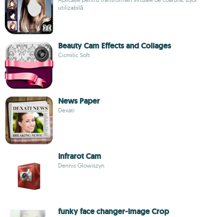
utilizabilă
Beauty Cam Effects and Collages
Cicmilic Soft
News Paper
Dexati
Infrarot Cam
Dennis Glowiszyn
funky face changer-Image Crop