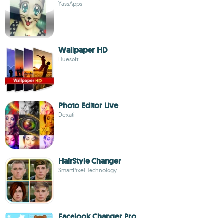
YassApps
Wallpaper HD
Huesoft
Photo Editor Live
Dexati
HairStyle Changer
SmartPixel Technology
Facelook Changer Pro