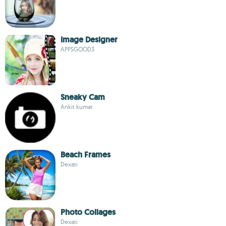
Image Designer
APPSGOOD3
Sneaky Cam
Ankit kumar
Beach Frames
Dexati
Photo Collages
Dexati