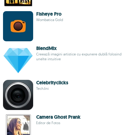
Fisheye Pro
Wombatica Gold
BlendMix
Creează imagini artistice cu expunere dublă folosind
unelte intuitive
Celebrityclicks
TechJini
Camera Ghost Prank
Editor de Fotos