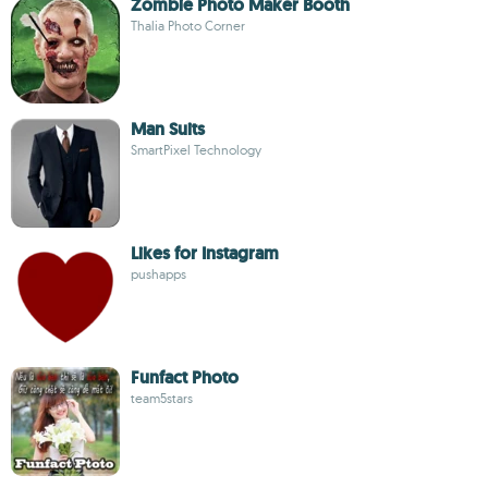
Zombie Photo Maker Booth
Thalia Photo Corner
Man Suits
SmartPixel Technology
Likes for Instagram
pushapps
Funfact Photo
team5stars