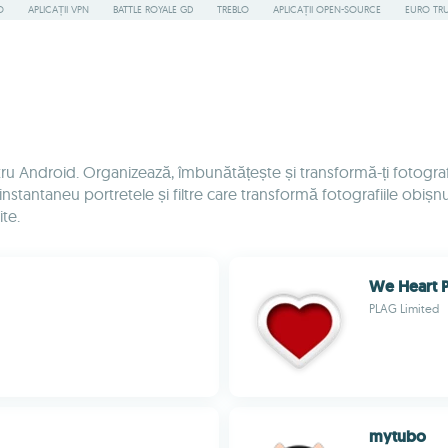
O
APLICAȚII VPN
BATTLE ROYALE GD
TREBLO
APLICAȚII OPEN-SOURCE
EURO TR
ntru Android. Organizează, îmbunătățește și transformă-ți fotografi
stantaneu portretele și filtre care transformă fotografiile obișnuit
te.
We Heart P
PLAG Limited
mytubo