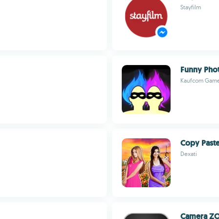
Stayfilm
Funny Phot
Kaufcom Game
Copy Paste
Dexati
Camera ZO