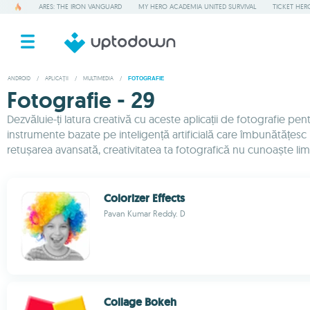
ARES: THE IRON VANGUARD
MY HERO ACADEMIA UNITED SURVIVAL
TICKET HER
ANDROID
/
APLICAȚII
/
MULTIMEDIA
/
FOTOGRAFIE
Fotografie - 29
Dezvăluie-ți latura creativă cu aceste aplicații de fotografie pe
instrumente bazate pe inteligență artificială care îmbunătățesc in
retușarea avansată, creativitatea ta fotografică nu cunoaște limi
Colorizer Effects
Pavan Kumar Reddy. D
Collage Bokeh