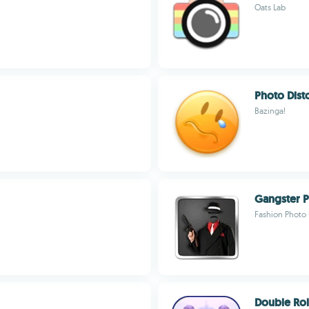
Oats Lab
Photo Dist
Bazinga!
Gangster P
Fashion Photo
Double Rol