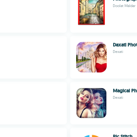
Doolat Maldar
Daxati Ph
Dexati
Magical Ph
Dexati
Pic Stitch