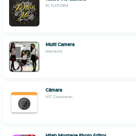
RC PLATFORM
Multi Camera
bkandroid
Cámara
HTC Corporation
Hijab Montage Photo Editor