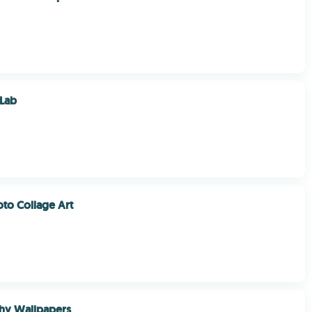
 Lab
oto Collage Art
hy Wallpapers