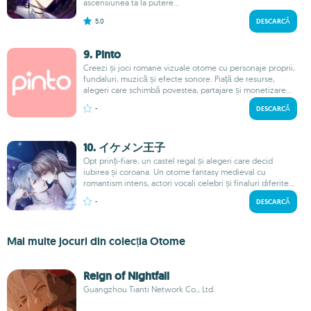
ascensiunea ta la putere...
5.0
DESCARCĂ
9. Pinto
Creezi și joci romane vizuale otome cu personaje proprii,
fundaluri, muzică și efecte sonore. Piață de resurse,
alegeri care schimbă povestea, partajare și monetizare...
-
DESCARCĂ
10. イケメン王子
Opt prinți-fiare, un castel regal și alegeri care decid
iubirea și coroana. Un otome fantasy medieval cu
romantism intens, actori vocali celebri și finaluri diferite...
-
DESCARCĂ
Mai multe jocuri din colecția Otome
Reign of Nightfall
Guangzhou Tianti Network Co., Ltd.