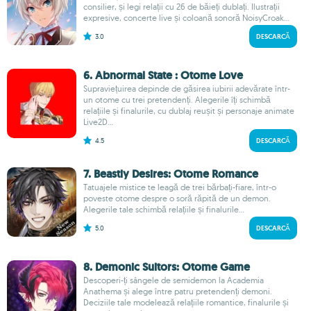
consilier, și legi relații cu 26 de băieți dublați. Ilustrații
expresive, concerte live și coloană sonoră NoisyCroak...
3.0
DESCARCĂ
6. Abnormal State : Otome Love
Supraviețuirea depinde de găsirea iubirii adevărate într-
un otome cu trei pretendenți. Alegerile îți schimbă
relațiile și finalurile, cu dublaj reușit și personaje animate
Live2D...
4.5
DESCARCĂ
7. Beastly Desires: Otome Romance
Tatuajele mistice te leagă de trei bărbați-fiare, într-o
poveste otome despre o soră răpită de un demon.
Alegerile tale schimbă relațiile și finalurile...
5.0
DESCARCĂ
8. Demonic Suitors: Otome Game
Descoperi-ți sângele de semidemon la Academia
Anathema și alege între patru pretendenți demoni.
Deciziile tale modelează relațiile romantice, finalurile și