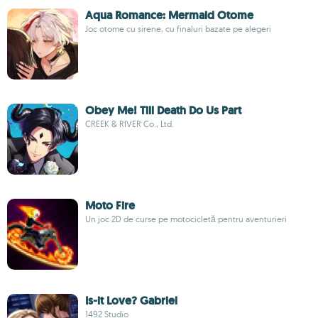
Aqua Romance: Mermaid Otome
Joc otome cu sirene, cu finaluri bazate pe alegeri
Obey Me! Till Death Do Us Part
CREEK & RIVER Co., Ltd.
Moto Fire
Un joc 2D de curse pe motocicletă pentru aventurieri
Is-it Love? Gabriel
1492 Studio