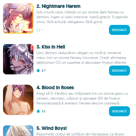
2. Nightmare Harem
Sub o lună roșie, trăiești un joc otome dark‑fantasy cu
demoni, îngeri și iubiri interzise. Joacă gratuit: 5 capitole
zilnic, fără achiziții obligatorii, fără grind...
-
DESCARCĂ
3. Kiss in Hell
Lorzi demoni seducători, alegeri cu miză și romance
matur într-un otome fantasy întunecat. Crești afinitatea,
deblochezi CG-uri superbe și descoperi finaluri diferite...
4.7
DESCARCĂ
4. Blood in Roses
Alegi să fii Vânător sau Vrăjitoare într-un otome gotic cu
vampiri, vârcolaci, vrăjitori și aproape 100 de finaluri.
Personalizează-ți avatarul, fiecare decizie contează...
3.0
DESCARCĂ
5. Wind Boys!
Repornești clubul de suflători din Kanazawa, ca dirijor-