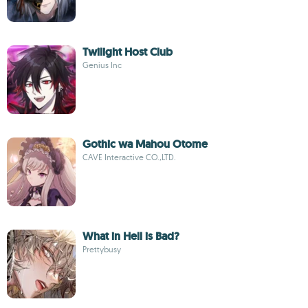
Twilight Host Club
Genius Inc
Gothic wa Mahou Otome
CAVE Interactive CO.,LTD.
What in Hell is Bad?
Prettybusy