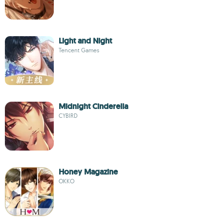
Light and Night
Tencent Games
Midnight Cinderella
CYBIRD
Honey Magazine
OKKO