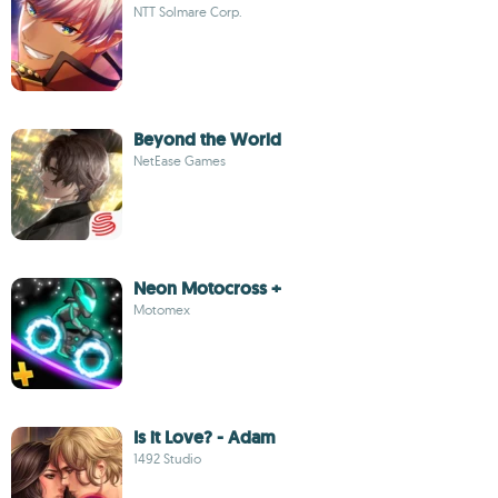
NTT Solmare Corp.
Beyond the World
NetEase Games
Neon Motocross +
Motomex
Is it Love? - Adam
1492 Studio