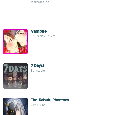
StoryTaco.inc
Vampire
アリスマティック
7 Days!
Buffstudio
The Kabuki Phantom
Genius Inc