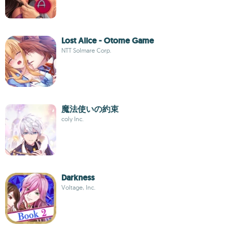
Lost Alice - Otome Game
NTT Solmare Corp.
魔法使いの約束
coly Inc.
Darkness
Voltage, Inc.