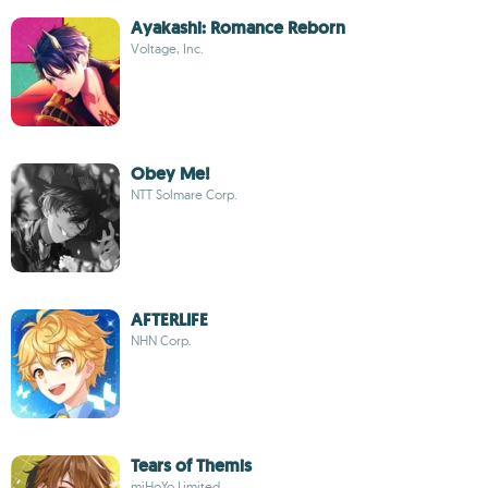
Ayakashi: Romance Reborn
Voltage, Inc.
Obey Me!
NTT Solmare Corp.
AFTERLIFE
NHN Corp.
Tears of Themis
miHoYo Limited