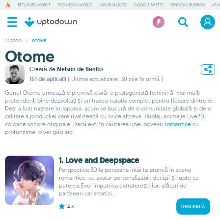
BETA PUBG MOBILE
TOCA BOCA WORLD
JOCURI NARUTO
GOOGLE SHEETS
SENGOKU BUSHIDO
APLI
ANDROID
/
OTOME
Otome
Creată de
Nelson de Benito
161 de aplicații
( Ultima actualizare: 30 zile în urmă )
Genul Otome urmează o premisă clară: o protagonistă feminină, mai mulți
pretendenți bine dezvoltați și un traseu narativ complet pentru fiecare dintre ei.
Deși a luat naștere în Japonia, acum se bucură de o comunitate globală și de o
calitate a producției care rivalizează cu orice altceva: dublaj, animație Live2D,
coloane sonore originale. Dacă ești în căutarea unei povești
romantice
cu
profunzime, o vei găsi aici.
1. Love and Deepspace
Perspectiva 3D la persoana întâi te aruncă în scene
romantice, cu avatar personalizabil, decizii și lupte cu
puterea Evol împotriva extratereștrilor, alături de
parteneri carismatici...
4.3
DESCARCĂ