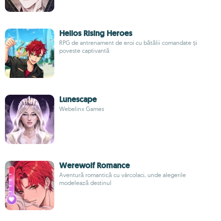
Helios Rising Heroes
RPG de antrenament de eroi cu bătălii comandate și
poveste captivantă
Lunescape
Webelinx Games
Werewolf Romance
Aventură romantică cu vârcolaci, unde alegerile
modelează destinul