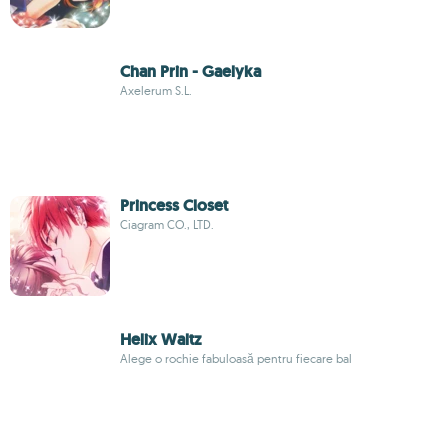
Chan Prin - Gaelyka
Axelerum S.L.
Princess Closet
Ciagram CO., LTD.
Helix Waltz
Alege o rochie fabuloasă pentru fiecare bal