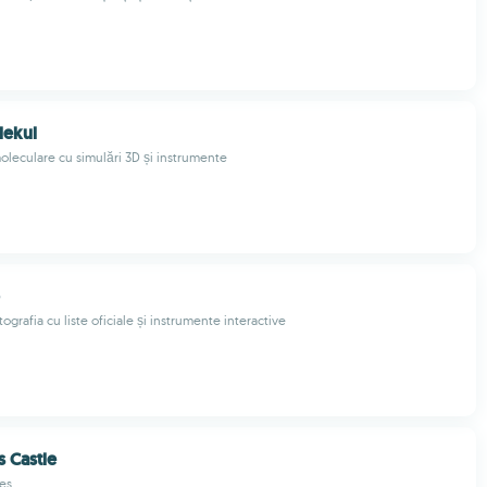
lekul
oleculare cu simulări 3D și instrumente
tografia cu liste oficiale și instrumente interactive
s Castle
es