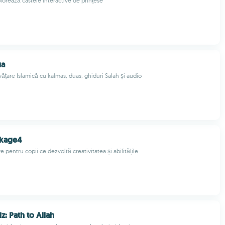
lorează castele interactive de prințese
ua
vățare Islamică cu kalmas, duas, ghiduri Salah și audio
kage4
e pentru copii ce dezvoltă creativitatea și abilitățile
z: Path to Allah