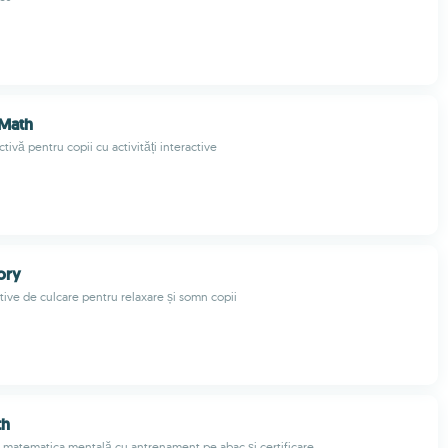
 Math
ctivă pentru copii cu activități interactive
ory
tive de culcare pentru relaxare și somn copii
th
matematica mentală cu antrenament pe abac și certificare