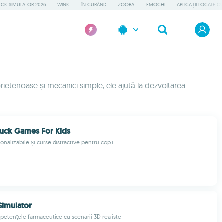
UCK SIMULATOR 2026
WINK
ÎN CURÂND
ZOOBA
EMOCHI
APLICAȚII LOCALE C
prietenoase și mecanici simple, ele ajută la dezvoltarea
uck Games For Kids
nalizabile și curse distractive pentru copii
Simulator
etențele farmaceutice cu scenarii 3D realiste