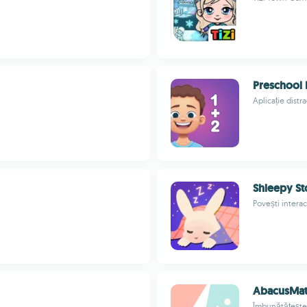
Preschool
Aplicație distra
Shleepy St
Povești interac
AbacusMa
Îmbunătățește 