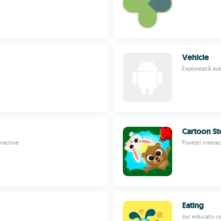
Vehicle
Explorează ave
Cartoon St
eractive
Povești interact
Eating
Joc educativ c