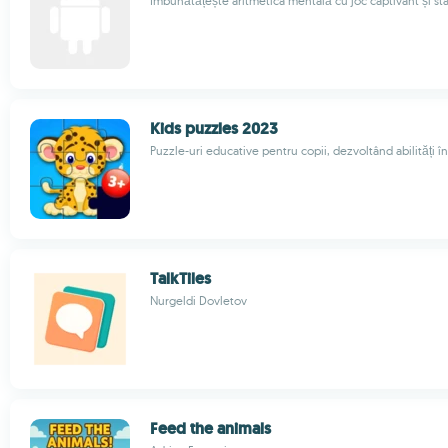
Îmbunătățește aritmetica mentală cu joc captivant și stat
Kids puzzles 2023
Puzzle-uri educative pentru copii, dezvoltând abilități î
TalkTiles
Nurgeldi Dovletov
Feed the animals