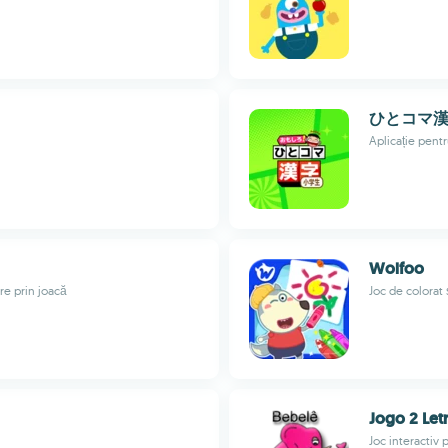
ひとコマ
Aplicație pentr
Wolfoo
re prin joacă
Joc de colorat 
Jogo 2 Let
Joc interactiv 