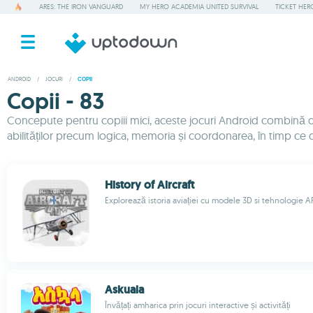
ARES: THE IRON VANGUARD
MY HERO ACADEMIA UNITED SURVIVAL
TICKET HER
ANDROID
/
JOCURI
/
COPII
Copii - 83
Concepute pentru copiii mici, aceste jocuri Android combină dist
abilităților precum logica, memoria și coordonarea, în timp ce dis
History of Aircraft
Explorează istoria aviației cu modele 3D si tehnologie A
Askuala
Învățați amharica prin jocuri interactive și activități