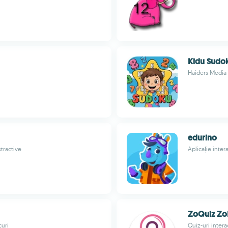
Kidu Sudo
Haiders Media
edurino
stractive
Aplicație inter
ZoQuiz Zo
curi
Quiz-uri intera