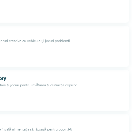
nturi creative cu vehicule și jocuri problemă
ory
ive și jocuri pentru învățarea și distracția copiilor
e învață alimentația sănătoasă pentru copii 3-6