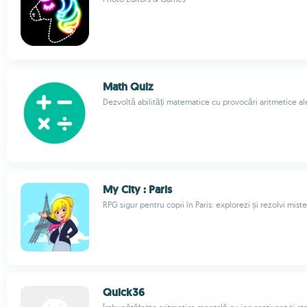
Math Quiz
Dezvoltă abilități matematice cu provocări aritmetice al
My City : Paris
RPG sigur pentru copii în Paris: explorezi și rezolvi mist
Quick36