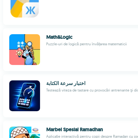
Math&Logic
Puzzle-uri de logică pentru învățarea matematicii
اختبار سرعة الكتابة
Testează viteza de tastare cu provocări antrenante şi di
Marbel Spesial Ramadhan
Aplicație interactivă pentru copii despre Ramadan cu jo