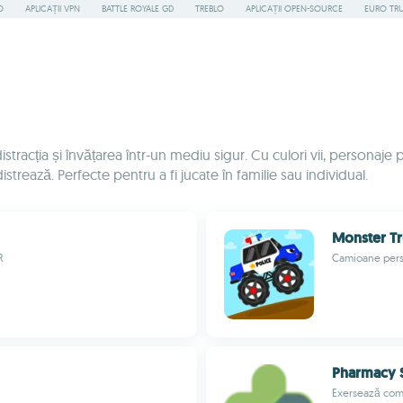
O
APLICAȚII VPN
BATTLE ROYALE GD
TREBLO
APLICAȚII OPEN-SOURCE
EURO TR
racția și învățarea într-un mediu sigur. Cu culori vii, personaje 
trează. Perfecte pentru a fi jucate în familie sau individual.
Monster Tr
R
Camioane perso
Pharmacy 
Exersează comp