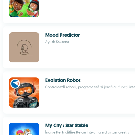
Mood Predictor
Ayush Saksena
Evolution Robot
Controlează roboții, programează și joacă cu funcții int
My City : Star Stable
Îngrijește și călărește cai într-un grajd virtual creativ