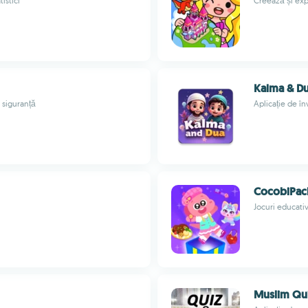
istici
Creează și exp
Kalma & D
n siguranță
Aplicație de în
CocobiPac
Jocuri educativ
Muslim Qui