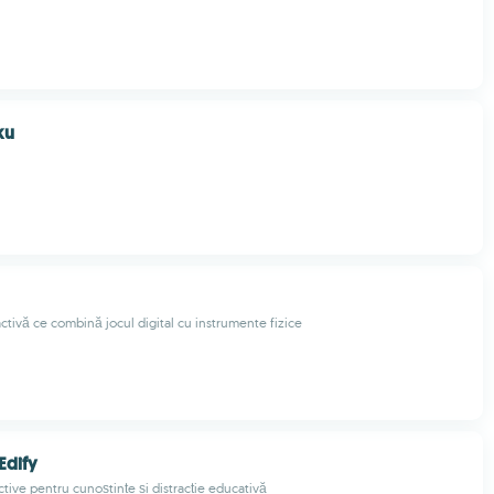
ku
activă ce combină jocul digital cu instrumente fizice
Edify
ctive pentru cunoștințe și distracție educativă