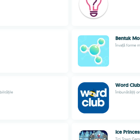
Bentuk Mo
Învață forme m
Word Club
ilitățile
Îmbunătățiți or
Ice Princes
Tizi Town Gam