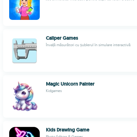
Caliper Games
Învață măsurători cu șublerul în simulare interactivă
Magic Unicorn Painter
Kidgames
Kids Drawing Game
Photo Editors & Games