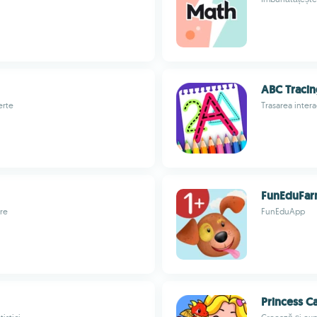
ABC Traci
erte
Trasarea interac
FunEduFa
ere
FunEduApp
Princess C