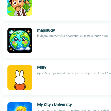
mapstudy
Învățare interactivă a geografiei cu teste și puzzle-uri
Miffy
Aplicație cu jocuri educative pentru copii, ce dezvoltă ab
My City : University
Joc universitar interactiv pentru copii cu roluri creative