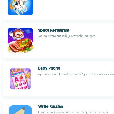
Space Restaurant
Joc de livrare spațială şi provocări culinare
Baby Phone
Aplicație educațională interactivă pentru copii, dezvolta
Write Russian
Invata chirilica rusa cu instrumente practice de scris