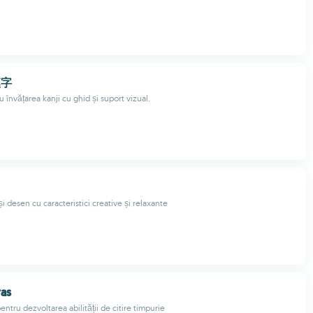
漢字
u învățarea kanji cu ghid și suport vizual.
și desen cu caracteristici creative și relaxante
ras
pentru dezvoltarea abilității de citire timpurie