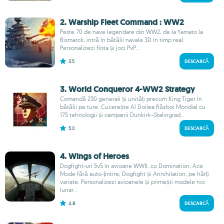
2. Warship Fleet Command : WW2
Peste 70 de nave legendare din WW2, de la Yamato la
Bismarck, intră în bătălii navale 3D în timp real.
Personalizezi flota și joci PvP...
3.5
DESCARCĂ
3. World Conqueror 4-WW2 Strategy
Comandă 230 generali și unități precum King Tiger în
bătălii pe ture. Cucerește Al Doilea Război Mondial cu
175 tehnologii și campanii Dunkirk–Stalingrad...
5.0
DESCARCĂ
4. Wings of Heroes
Dogfight-uri 5v5 în avioane WWII, cu Domination, Ace
Mode fără auto-țintire, Dogfight și Annihilation, pe hărți
variate. Personalizezi avioanele și primești modele noi
lunar...
4.8
DESCARCĂ