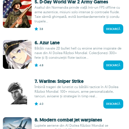
5. D-Day World War 2 Army Games
Asaltul din Normandia prinde viață într-un FPS offline cu
arme autentice, misiuni solo intense și controale fluide.
Taie sârmă ghimpată, evită bombardamentele și condu
trupele...
3.8
DESCARCĂ
6. Azur Lane
Bătălii navale 2D bullet hell cu eroine anime inspirate de
nave din Al Doilea Război Mondial. Colecționezi 300+
fete și îți construiești flote tactice...
4.8
DESCARCĂ
7. Warline: Sniper Strike
Îmbină trageri de lunetist cu bătălii tactice în Al Doilea
Război Mondial. 100+ misiuni, arme personalizabile,
tancuri, avioane și strategie în timp real...
4.0
DESCARCĂ
8. Modern combat jet warplanes
Luptele aeriene din Al Doilea Război Mondial se