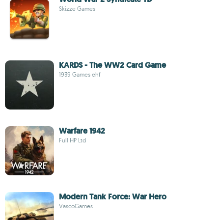
Skizze Games
KARDS - The WW2 Card Game
1939 Games ehf
Warfare 1942
Full HP Ltd
Modern Tank Force: War Hero
VascoGames