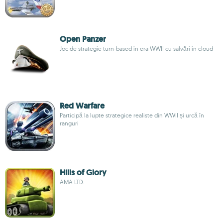
Open Panzer
Joc de strategie turn-based în era WWII cu salvări în cloud
Red Warfare
Participă la lupte strategice realiste din WWII și urcă în
ranguri
Hills of Glory
AMA LTD.