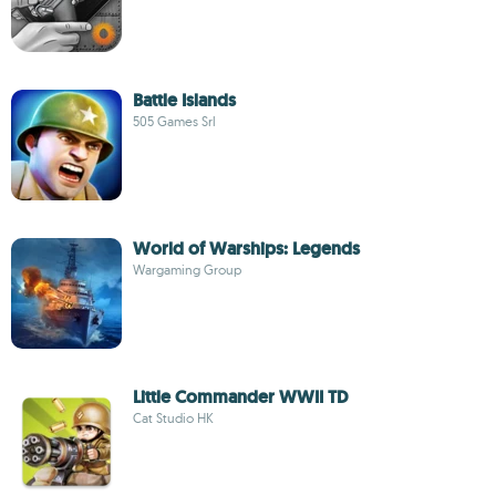
Battle Islands
505 Games Srl
World of Warships: Legends
Wargaming Group
Little Commander WWII TD
Cat Studio HK