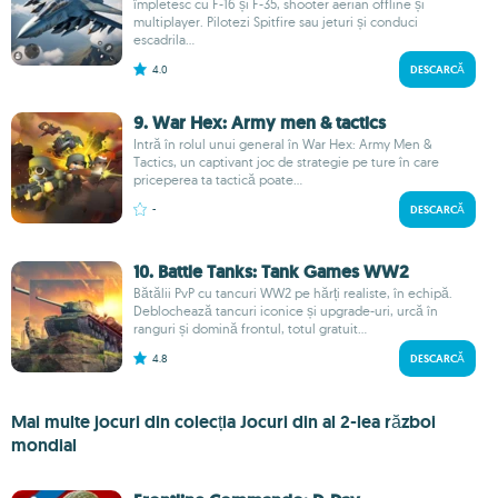
împletesc cu F-16 și F-35, shooter aerian offline și
multiplayer. Pilotezi Spitfire sau jeturi și conduci
escadrila...
4.0
DESCARCĂ
9. War Hex: Army men & tactics
Intră în rolul unui general în War Hex: Army Men &
Tactics, un captivant joc de strategie pe ture în care
priceperea ta tactică poate...
-
DESCARCĂ
10. Battle Tanks: Tank Games WW2
Bătălii PvP cu tancuri WW2 pe hărți realiste, în echipă.
Deblochează tancuri iconice și upgrade-uri, urcă în
ranguri și domină frontul, totul gratuit...
4.8
DESCARCĂ
Mai multe jocuri din colecția Jocuri din al 2-lea război
mondial