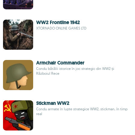
WW2 Frontline 1942
XTORNADO ONLINE GAMES LTD
Armchair Commander
Condu bătălii istorice în joc strategic din WW2 și
Războiul Rece
Stickman WW2
Condu armate în lupte strategice WW2, stickman, în timp
real