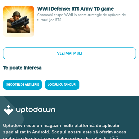
WWII Defense: RTS Army TD game
Comandă trupe WWII în acest strategic de apărare de
turnuri joc RTS
VEZI MAI MULT
Te poate interesa
SHOOTER DE ARTILERIE
JOCURI CU TANCURI
Uptodown este un magazin multi-platformă de aplicații
specializat în Android. Scopul nostru este să oferim acces
gratuit și deschis la un catalog extins de aplicații, fără