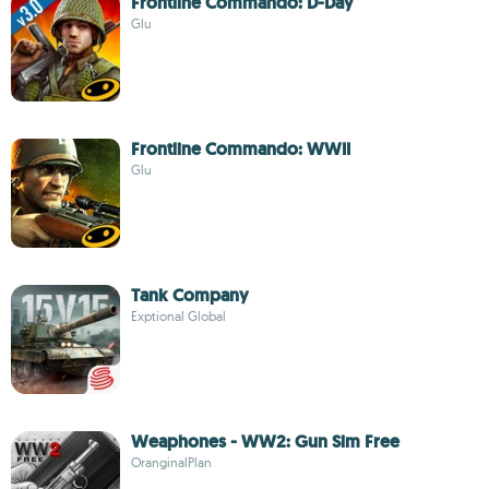
Frontline Commando: D-Day
Glu
Frontline Commando: WWII
Glu
Tank Company
Exptional Global
Weaphones - WW2: Gun Sim Free
OranginalPlan