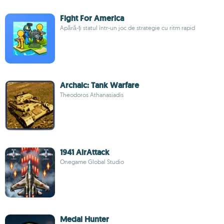
Fight For America
Apără-ți statul într-un joc de strategie cu ritm rapid
Archaic: Tank Warfare
Theodoros Athanasiadis
1941 AirAttack
Onegame Global Studio
Medal Hunter