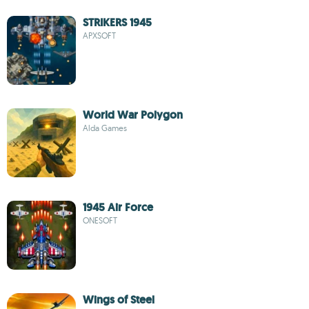
STRIKERS 1945
APXSOFT
World War Polygon
Alda Games
1945 Air Force
ONESOFT
Wings of Steel