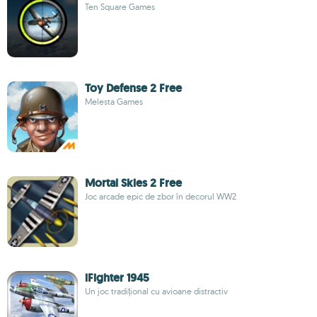
Ten Square Games
Toy Defense 2 Free
Melesta Games
Mortal Skies 2 Free
Joc arcade epic de zbor în decorul WW2
iFighter 1945
Un joc tradițional cu avioane distractiv