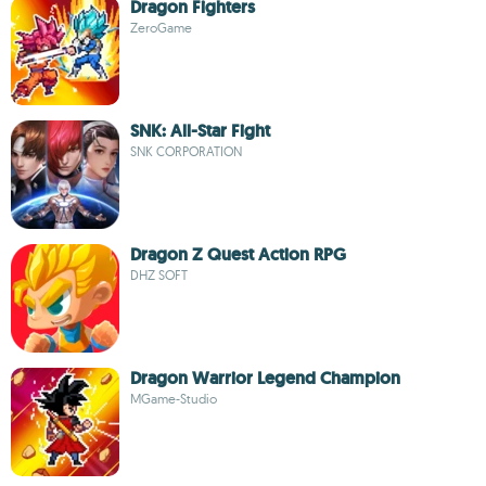
Dragon Fighters
ZeroGame
SNK: All-Star Fight
SNK CORPORATION
Dragon Z Quest Action RPG
DHZ SOFT
Dragon Warrior Legend Champion
MGame-Studio