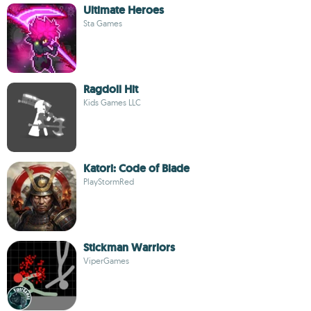
Ultimate Heroes
Sta Games
Ragdoll Hit
Kids Games LLC
Katori: Code of Blade
PlayStormRed
Stickman Warriors
ViperGames