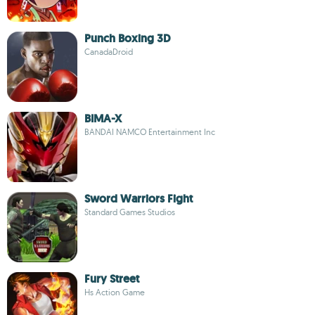
Punch Boxing 3D
CanadaDroid
BIMA-X
BANDAI NAMCO Entertainment Inc
Sword Warriors Fight
Standard Games Studios
Fury Street
Hs Action Game