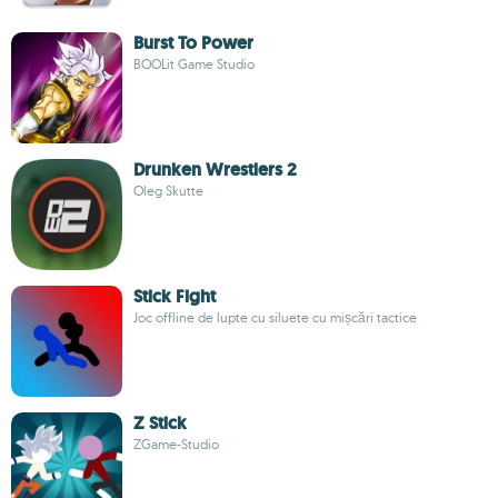
Burst To Power
BOOLit Game Studio
Drunken Wrestlers 2
Oleg Skutte
Stick Fight
Joc offline de lupte cu siluete cu mișcări tactice
Z Stick
ZGame-Studio