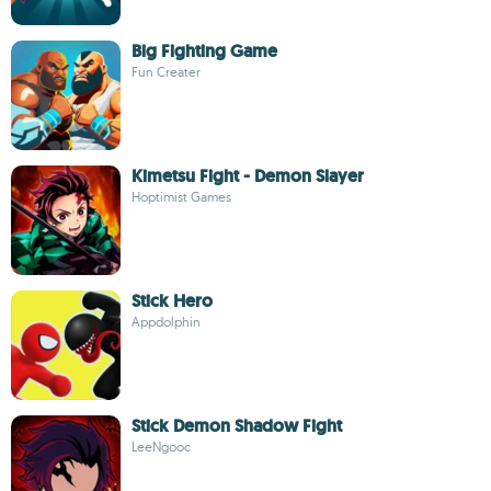
Big Fighting Game
Fun Creater
Kimetsu Fight - Demon Slayer
Hoptimist Games
Stick Hero
Appdolphin
Stick Demon Shadow Fight
LeeNgooc