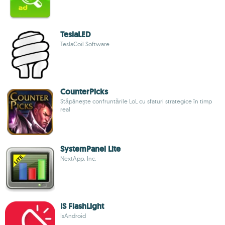
TeslaLED
TeslaCoil Software
CounterPicks
Stăpânește confruntările LoL cu sfaturi strategice în timp
real
SystemPanel Lite
NextApp, Inc.
IS FlashLight
IsAndroid