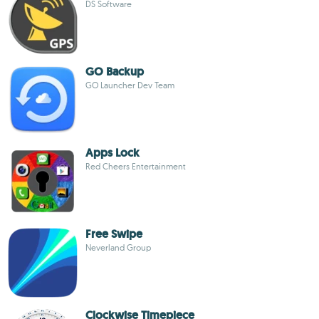
DS Software
GO Backup
GO Launcher Dev Team
Apps Lock
Red Cheers Entertainment
Free Swipe
Neverland Group
Clockwise Timepiece