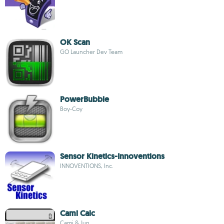
OK Scan
GO Launcher Dev Team
PowerBubble
Boy-Coy
Sensor Kinetics-Innoventions
INNOVENTIONS, Inc.
Cami Calc
Cami & Jun