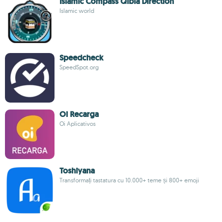
Islamic Compass Qibla Direction
Islamic world
Speedcheck
SpeedSpot.org
Oi Recarga
Oi Aplicativos
Toshiyana
Transformați tastatura cu 10.000+ teme și 800+ emoji