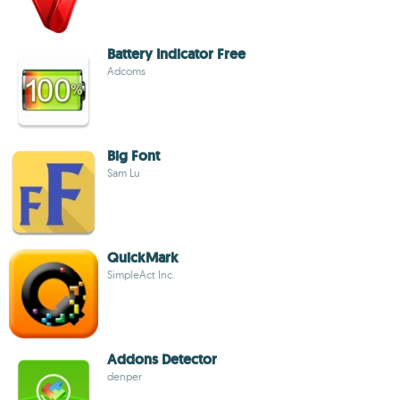
Battery Indicator Free
Adcoms
Big Font
Sam Lu
QuickMark
SimpleAct Inc.
Addons Detector
denper