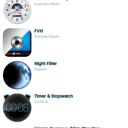
Euphrates Media
FVH
SharkLab Mobile
Night Filter
Digipom
Timer & Stopwatch
CilcTel SL