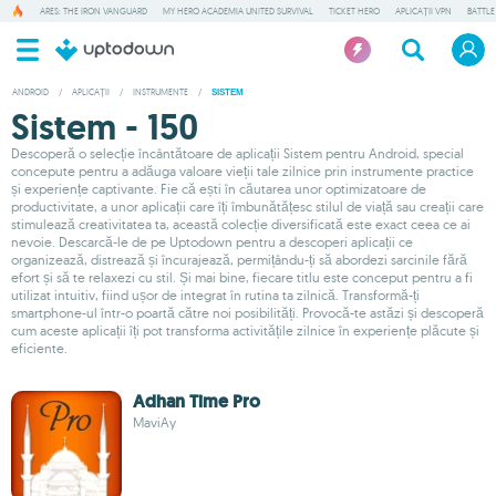
ARES: THE IRON VANGUARD
MY HERO ACADEMIA UNITED SURVIVAL
TICKET HERO
APLICAȚII VPN
BATTLE
ANDROID
/
APLICAȚII
/
INSTRUMENTE
/
SISTEM
Sistem - 150
Descoperă o selecție încântătoare de aplicații Sistem pentru Android, special
concepute pentru a adăuga valoare vieții tale zilnice prin instrumente practice
și experiențe captivante. Fie că ești în căutarea unor optimizatoare de
productivitate, a unor aplicații care îți îmbunătățesc stilul de viață sau creații care
stimulează creativitatea ta, această colecție diversificată este exact ceea ce ai
nevoie. Descarcă-le de pe Uptodown pentru a descoperi aplicații ce
organizează, distrează și încurajează, permițându-ți să abordezi sarcinile fără
efort și să te relaxezi cu stil. Și mai bine, fiecare titlu este conceput pentru a fi
utilizat intuitiv, fiind ușor de integrat în rutina ta zilnică. Transformă-ți
smartphone-ul într-o poartă către noi posibilități. Provocă-te astăzi și descoperă
cum aceste aplicații îți pot transforma activitățile zilnice în experiențe plăcute și
eficiente.
Adhan Time Pro
MaviAy