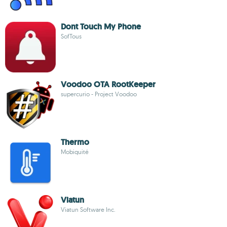
Dont Touch My Phone
SofTous
Voodoo OTA RootKeeper
supercurio - Project Voodoo
Thermo
Mobiquité
Viatun
Viatun Software Inc.