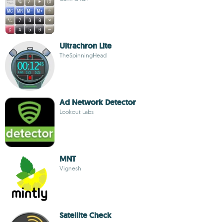
Ultrachron Lite
TheSpinningHead
Ad Network Detector
Lookout Labs
MNT
Vignesh
Satellite Check