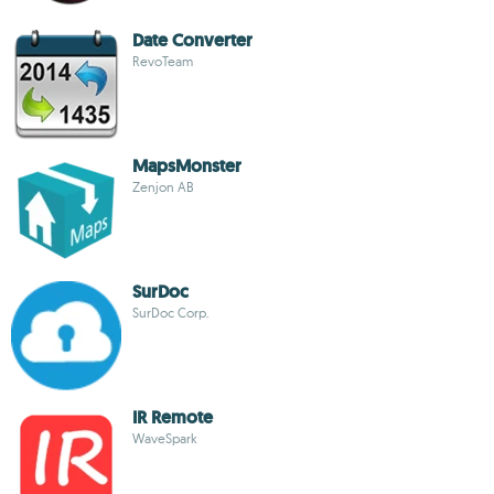
Date Converter
RevoTeam
MapsMonster
Zenjon AB
SurDoc
SurDoc Corp.
IR Remote
WaveSpark