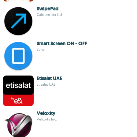
SwipePad
Calcium Ion Ltd.
Smart Screen ON - OFF
Suriv
Etisalat UAE
Etisalat UAE
Veloxity
Veloxity Inc.