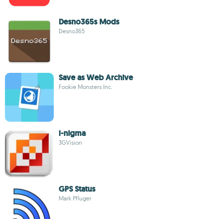
Desno365s Mods
Desno365
Save as Web Archive
Fookie Monsters Inc.
i-nigma
3GVision
GPS Status
Mark Pfluger