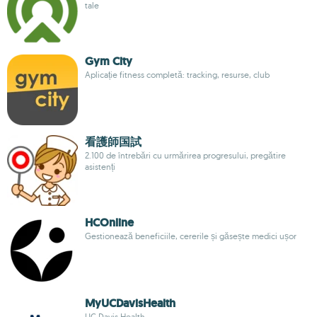
tale
Gym City
Aplicație fitness completă: tracking, resurse, club
看護師国試
2.100 de întrebări cu urmărirea progresului, pregătire
asistenți
HCOnline
Gestionează beneficiile, cererile și găsește medici ușor
MyUCDavisHealth
UC Davis Health