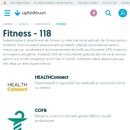
BETA PUBG MOBILE
MY HERO ACADEMIA UNITED SURVIVAL
TOCA BOCA WORLD
APLICAȚII VPN
GOOGLE
ANDROID
/
APLICAȚII
/
MOD DE VIAȚĂ
/
FITNESS
Fitness - 118
Îndeplinește-ți obiectivele de fitness cu cele mai bune aplicații de fitness pentru
Android. Sincronizează dispozitivele purtabile, câștigă recompense pentru
mersul pe jos, urmărește-ți antrenamentele de forță sau folosește GPS-ul pentru
a înregistra alergările. Această listă de instrumente gratuite are tot ce ai nevoie
pentru a-ți urmări progresul și a fi mai în formă, indiferent dacă abia începi sau
ești deja un atlet experimentat.
HEALTHConnect
Gestionează în siguranță fișa medicală și comunică online
cu medicii
COFB
Rămâi la curent cu ultimele ghiduri BBS și noutăți
profesionale