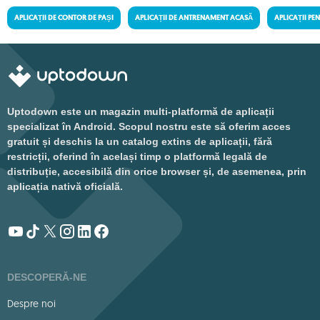
APLICAȚII DE CONTOR DE PAȘI
APLICAȚII DE ANTRENAMENT ACASĂ
APLICAȚII PE
Uptodown este un magazin multi-platformă de aplicații
specializat în Android. Scopul nostru este să oferim acces
gratuit și deschis la un catalog extins de aplicații, fără
restricții, oferind în același timp o platformă legală de
distribuție, accesibilă din orice browser și, de asemenea, prin
aplicația nativă oficială.
DESCOPERĂ-NE
Despre noi