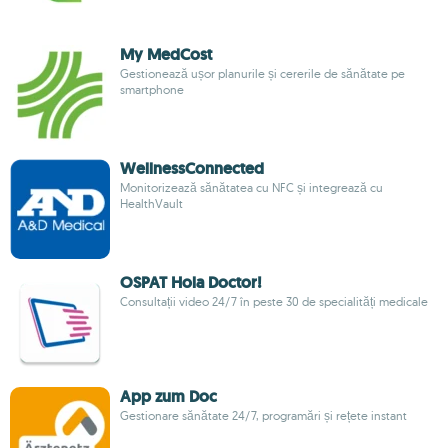
My MedCost
Gestionează ușor planurile și cererile de sănătate pe
smartphone
WellnessConnected
Monitorizează sănătatea cu NFC și integrează cu
HealthVault
OSPAT Hola Doctor!
Consultații video 24/7 în peste 30 de specialități medicale
App zum Doc
Gestionare sănătate 24/7, programări și rețete instant