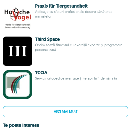
Praxis für Tiergesundheit
Aplicație cu sfaturi profesionale despre sănătatea
animalelor
Third Space
Optimizează fitnessul cu exerciții experte și programare
personalizată
TCOA
Servicii ortopedice avansate și terapii la îndemâna ta
VEZI MAI MULT
Te poate interesa