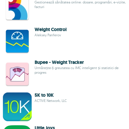
Gestionează sănătatea online: dosare, programări, e-vizite,
facturi
Weight Control
Aleksey Panferov
Bupee - Weight Tracker
Urmărește-ți greutatea cu IMC inteligent și statistici de
progres
5K to 10K
ACTIVE Network, LLC
Little Joys