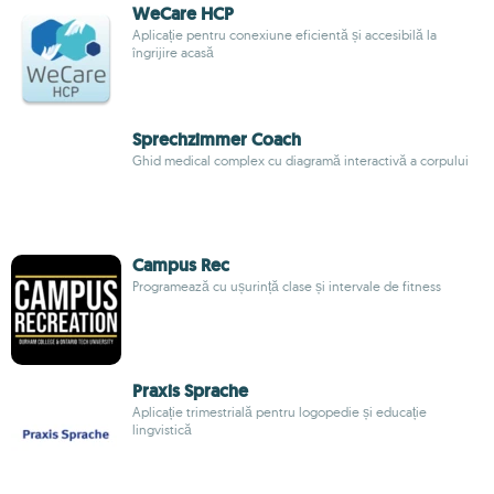
WeCare HCP
Aplicație pentru conexiune eficientă și accesibilă la
îngrijire acasă
Sprechzimmer Coach
Ghid medical complex cu diagramă interactivă a corpului
Campus Rec
Programează cu ușurință clase și intervale de fitness
Praxis Sprache
Aplicație trimestrială pentru logopedie și educație
lingvistică