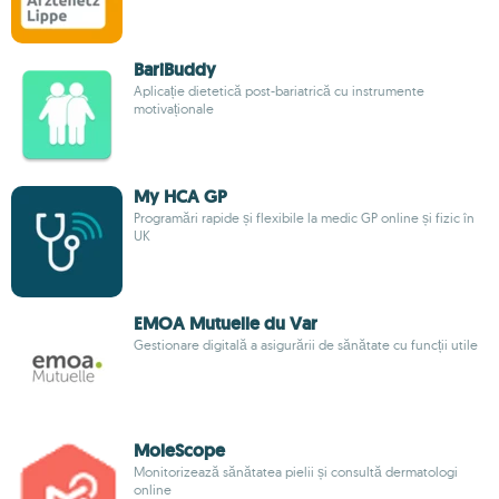
BariBuddy
Aplicație dietetică post-bariatrică cu instrumente
motivaționale
My HCA GP
Programări rapide și flexibile la medic GP online și fizic în
UK
EMOA Mutuelle du Var
Gestionare digitală a asigurării de sănătate cu funcții utile
MoleScope
Monitorizează sănătatea pielii și consultă dermatologi
online