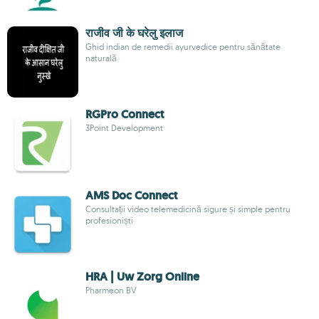
राजीव जी के घरेलु इलाज
Ghid indian de remedii ayurvedice pentru sănătate
naturală
RGPro Connect
3Point Development
AMS Doc Connect
Consultații video telemedicină sigure și simple pentru
profesioniști
HRA | Uw Zorg Online
Pharmeon BV