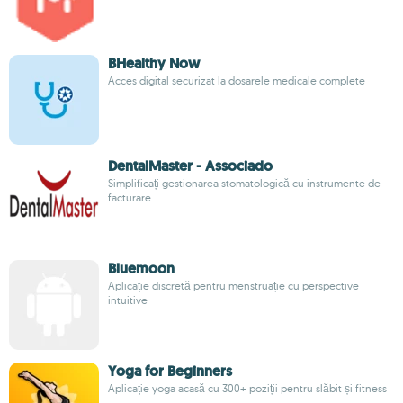
BHealthy Now
Acces digital securizat la dosarele medicale complete
DentalMaster - Associado
Simplificați gestionarea stomatologică cu instrumente de
facturare
Bluemoon
Aplicație discretă pentru menstruație cu perspective
intuitive
Yoga for Beginners
Aplicație yoga acasă cu 300+ poziții pentru slăbit și fitness