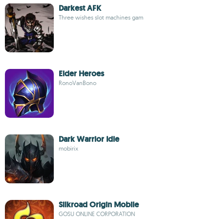
Darkest AFK
Three wishes slot machines gam
Elder Heroes
RonoVanBono
Dark Warrior Idle
mobirix
Silkroad Origin Mobile
GOSU ONLINE CORPORATION