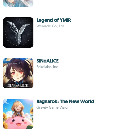
Legend of YMIR
Wemade Co., Ltd
SINoALICE
Pokelabo, Inc.
Ragnarok: The New World
Gravity Game Vision