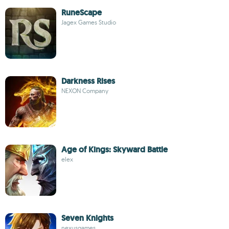
RuneScape
Jagex Games Studio
Darkness Rises
NEXON Company
Age of Kings: Skyward Battle
elex
Seven Knights
nexusgames