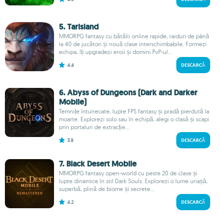
5. Tarisland
MMORPG fantasy cu bătălii online rapide, raiduri de până
la 40 de jucători și nouă clase interschimbabile. Formezi
echipa, îți upgradezi eroii și domini PvP-ul...
4.4
DESCARCĂ
6. Abyss of Dungeons (Dark and Darker
Mobile)
Temnițe întunecate, lupte FPS fantasy și pradă pierdută la
moarte. Explorezi solo sau în echipă, alegi o clasă și scapi
prin portaluri de extracție...
3.9
DESCARCĂ
7. Black Desert Mobile
MMORPG fantasy open-world cu peste 20 de clase și
lupte dinamice în stil Dark Souls. Explorezi o lume uriașă,
superbă, plină de biome și secrete...
4.2
DESCARCĂ