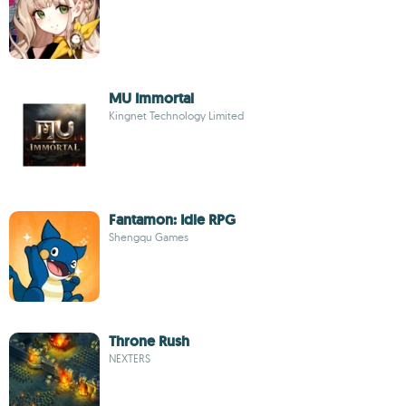
MU Immortal
Kingnet Technology Limited
Fantamon: Idle RPG
Shengqu Games
Throne Rush
NEXTERS