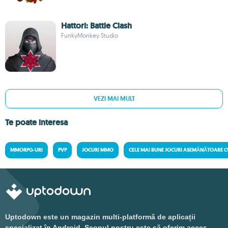
Hattori: Battle Clash
FunkyMonkey Studio
VEZI MAI MULT
Te poate interesa
MMORPG-URI
PVP
JOCURI MMO
CELE MAI BUNE JOCURI ASEMĂNĂTOARE 
Uptodown este un magazin multi-platformă de aplicații
specializat în Android. Scopul nostru este să oferim acces