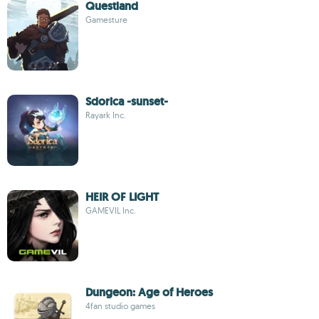
Questland
Gamesture
Sdorica -sunset-
Rayark Inc.
HEIR OF LIGHT
GAMEVIL Inc.
Dungeon: Age of Heroes
4fan studio games