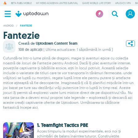
BETA PUBG MOBILE
MY HERO ACADEMIA UNITED SURVIVAL
GAME WORLD: LIFE STORY
APLICAȚII VPN
BA
ANDROID
/
FANTEZIE
Fantezie
Creată de
Uptodown Content Team
108 de aplicații
( Ultima actualizare: 1 săptămână în urmă )
Cufundă-te într-o lume plină de dragoni, magie și aventuri epice cu colecția
noastră de Jocuri de Fantezie pentru Android. Dacă îți plac aventurile intense,
poveștile captivante și bătăliile eroice, ești în locul potrivit. Această selecție
include o varietate de titluri care te vor transporta în tărâmuri fermecate, unde
vrăjitorii se luptă cu monștrii, regate luptă între ele pentru putere și artefacte
mitice așteaptă să fie descoperite. Imaginează-ți că îți planifici mișcările într-un
joc bazat pe ture sau dezlănțui vrăji puternice într-o luptă în timp real. Aceste
jocuri îți permit să explorezi vaste lumi mistice direct de pe dispozitivul tău. Nu
rata șansa de a deveni eroul propriei tale legende – explorează și descarcă azi
aceste creații captivante oferite de Uptodown. Următoarea ta călătorie
fantastică începe aici.
1. Teamfight Tactics PBE
Acces timpuriu la moduri experimentale, eroi noi și
schimbări de balans înaintea tuturor. Construiește