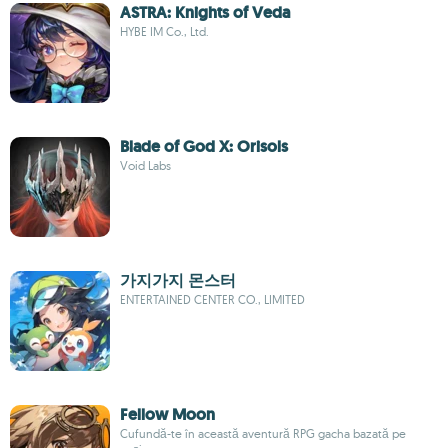
ASTRA: Knights of Veda
HYBE IM Co., Ltd.
Blade of God X: Orisols
Void Labs
가지가지 몬스터
ENTERTAINED CENTER CO., LIMITED
Fellow Moon
Cufundă-te în această aventură RPG gacha bazată pe