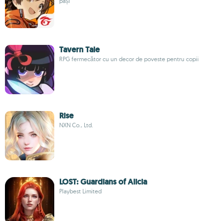
pași
Tavern Tale
RPG fermecător cu un decor de poveste pentru copii
Rise
NXN Co., Ltd.
LOST: Guardians of Alicia
Playbest Limited