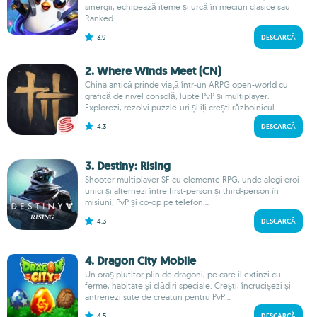
sinergii, echipează iteme și urcă în meciuri clasice sau
Ranked...
3.9
DESCARCĂ
2. Where Winds Meet (CN)
China antică prinde viață într-un ARPG open-world cu
grafică de nivel consolă, lupte PvP și multiplayer.
Explorezi, rezolvi puzzle-uri și îți crești războinicul...
4.3
DESCARCĂ
3. Destiny: Rising
Shooter multiplayer SF cu elemente RPG, unde alegi eroi
unici și alternezi între first-person și third-person în
misiuni, PvP și co-op pe telefon...
4.3
DESCARCĂ
4. Dragon City Mobile
Un oraș plutitor plin de dragoni, pe care îl extinzi cu
ferme, habitate și clădiri speciale. Crești, încrucișezi și
antrenezi sute de creaturi pentru PvP...
4.5
DESCARCĂ