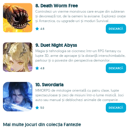
8. Death Worm Free
Controlezi un vierme monstruos care erupe din subteran
și devorează tot, de la oameni la avioane. Explorezi orașe
și Antarctica, cu upgrade-uri și moduri Survival...
4.6
DESCARCĂ
9. Duet Night Abyss
Magia și tehnologia se ciocnesc într-un RPG fantasy cu
lupte 3D, arme de aproape și la distanță interschimbabile,
parkour și o poveste din perspectiva demonilor...
4.8
DESCARCĂ
10. Swordaria
MMORPG de mitologie orientală cu patru clase, lupte
spectaculoase și zeci de misiuni într-o lume mistică. Joci
auto sau manual și deblochezi animale de companie...
5.0
DESCARCĂ
Mai multe jocuri din colecția Fantezie