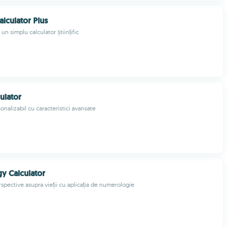
Calculator Plus
un simplu calculator științific
ulator
onalizabil cu caracteristici avansate
y Calculator
rspective asupra vieții cu aplicația de numerologie