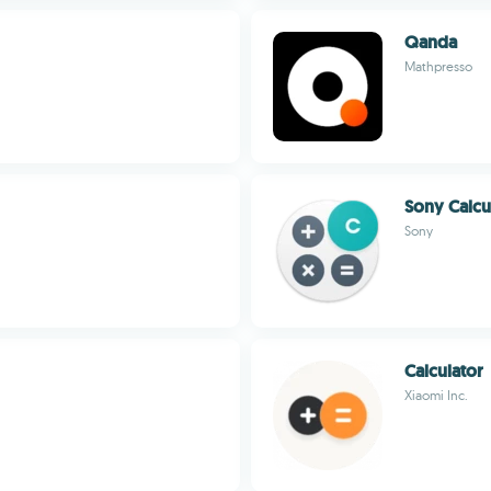
Qanda
Mathpresso
Sony Calcu
Sony
Calculator
Xiaomi Inc.