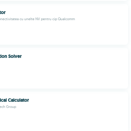
tor
onectivitatea cu unelte NV pentru cip Qualcomm
ion Solver
cal Calculator
 Tech Group