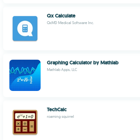
Qx Calculate
QxMD Medical Software Inc.
Graphing Calculator by Mathlab
Mathlab Apps, LLC
TechCalc
roaming squirrel