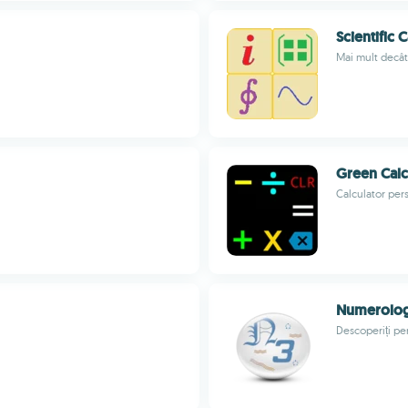
Scientific 
Mai mult decât 
Green Calc
Calculator pers
Numerolog
Descoperiți pe