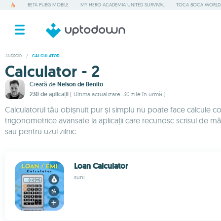
BETA PUBG MOBILE
MY HERO ACADEMIA UNITED SURVIVAL
TOCA BOCA WORLD
ANDROID
/
CALCULATOR
Calculator - 2
Creată de
Nelson de Benito
230 de aplicații
( Ultima actualizare: 30 zile în urmă )
Calculatorul tău obișnuit pur și simplu nu poate face calcule co
trigonometrice avansate la aplicații care recunosc scrisul de mâ
sau pentru uzul zilnic.
Loan Calculator
suni