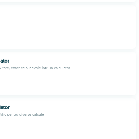
lator
plitate, exact ce ai nevoie într-un calculator
lator
nțific pentru diverse calcule