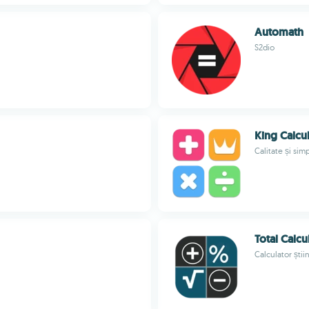
Automath
S2dio
King Calcu
Calitate și sim
Total Calcu
Calculator știi