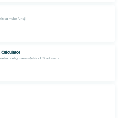
tic cu multe funcții
 Calculator
entru configurarea rețelelor IP și adreselor