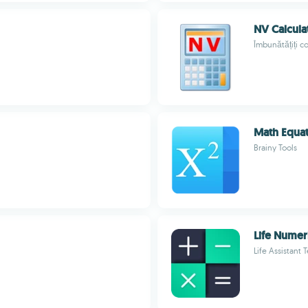
NV Calcula
Îmbunătățiți c
Math Equat
Brainy Tools
Life Numeri
Life Assistant