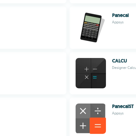
Panecal
Appsys
CALCU
Designer Calcu
PanecalST
Appsys