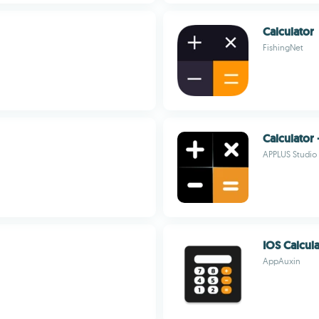
Calculator
FishingNet
Calculator
APPLUS Studio
IOS Calcul
AppAuxin