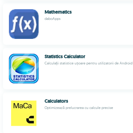
Mathematics
daboApps
Statistics Calculator
Calculații statistice ușoare pentru utilizatorii de Android
Calculators
Optimizează prelucrarea cu calcule precise