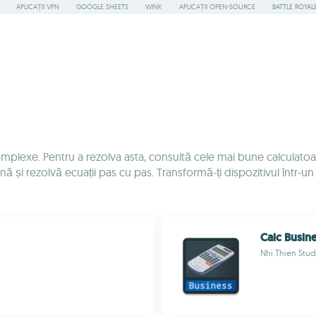
APLICAȚII VPN
GOOGLE SHEETS
WINK
APLICAȚII OPEN-SOURCE
BATTLE ROYAL
mplexe. Pentru a rezolva asta, consultă cele mai bune calculatoare 
nă și rezolvă ecuații pas cu pas. Transformă-ți dispozitivul într-
Calc Busin
Nhi Thien Stud