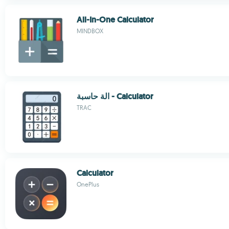
All-In-One Calculator
MINDBOX
الة حاسبة - Calculator
TRAC
Calculator
OnePlus