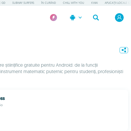
E GD
SUBWAY SURFERS
ÎN CURÂND
CHILL WITH YOU
KWAI
APLICAȚII LOCALE C
științifice gratuite pentru Android: de la funcții
un instrument matematic puternic pentru studenți, profesioniști
ess
io